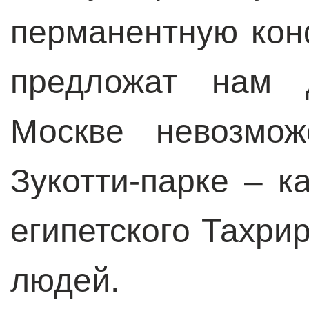
перманентную кон
предложат нам д
Москве невозмо
Зукотти-парке – к
египетского Тахри
людей. С