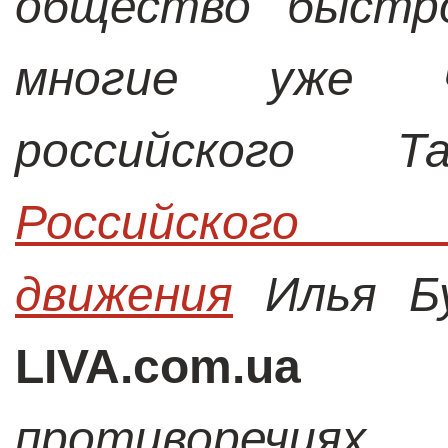
общество быстро
многие уже ч
российского Т
Российского с
движения
Илья Бу
LIVA.com.ua
о д
противоречия