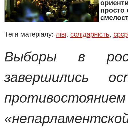
ориенти
просто 
смелост
Теги матеріалу:
ліві
,
солідарність
,
срср
Выборы в росс
завершились ос
противостояние
«непарламентс