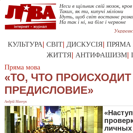
Неси в щільник свій мозок, кров
Таких, як ти, кипучі міліони
Ідуть, щоб світ востаннє розк
На так і ні, на біле і червоне
Укрревк
|
|
|
КУЛЬТУРА
СВІТ
ДИСКУСІЯ
ПРЯМА
|
|
ЖИТТЯ
АНТИФАШИЗМ
Пряма мова
«ТО, ЧТО ПРОИСХОДИ
ПРЕДИСЛОВИЕ»
Андрій Манчук
«Насту
проверк
личных 