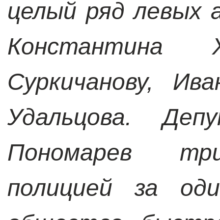
целый ряд левых 
Константина Х
Суркичанову, Ив
Удальцова. Деп
Пономарев три
полицией за оди