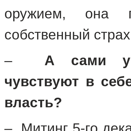
оружием, она п
собственный страх
–
А сами уч
чувствуют в себ
власть?
– Митинг 5-го дек