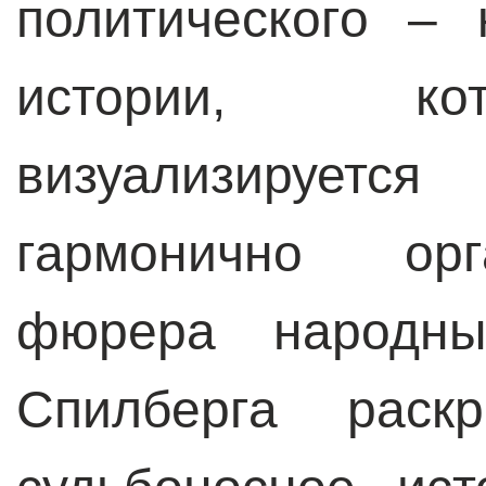
политического –
истории, ко
визуализируется
гармонично орг
фюрера народн
Спилберга раск