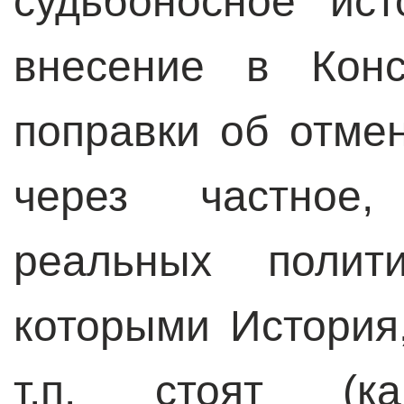
судьбоносное ис
внесение в Кон
поправки об отме
через частное,
реальных полити
которыми История
т.п. стоят (к