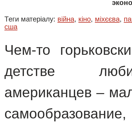
эконо
Теги матеріалу:
війна
,
кіно
,
міхєєва
,
па
сша
Чем-то горьковск
детстве люби
американцев – ма
самообразование,