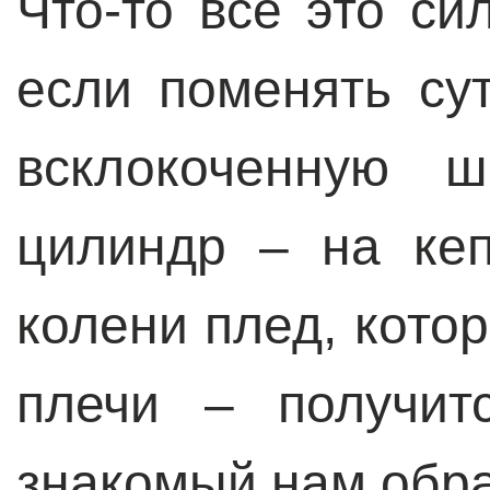
Что-то все это си
если поменять сут
всклокоченную ш
цилиндр – на кеп
колени плед, кото
плечи – получит
знакомый нам обра