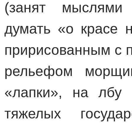
(занят мыслями
думать «о красе 
пририсованным с 
рельефом морщи
«лапки», на лбу
тяжелых госуда