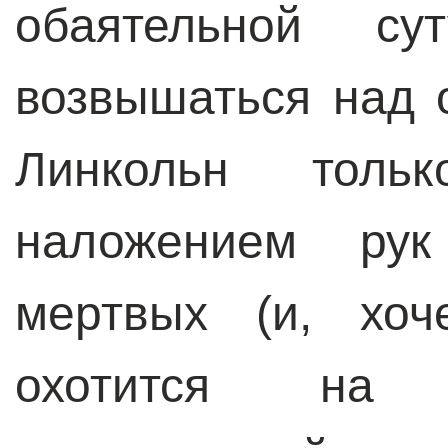
обаятельной су
возвышаться над 
Линкольн тол
наложением ру
мертвых (и, хоч
охотится на 