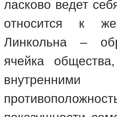
ласково ведет себ
относится к жен
Линкольна – обр
ячейка общества
внутренни
противополож