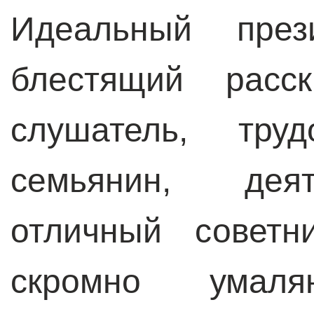
Идеальный през
блестящий расск
слушатель, тру
семьянин, деят
отличный советн
скромно умал