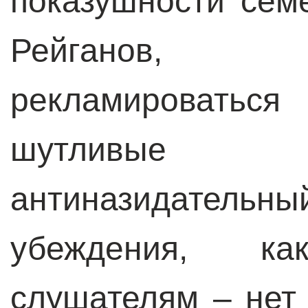
показушности сем
Рейганов, 
рекламироваться 
шутливые 
антиназидательн
убеждения, к
слушателям – нет