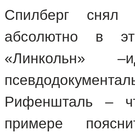
Спилберг снял
абсолютно в э
«Линкольн» –и
псевдодокумент
Рифеншталь – ч
примере поясн