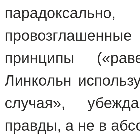
парадоксаль
провозглашенн
принципы («рав
Линкольн использу
случая», убежд
правды, а не в аб