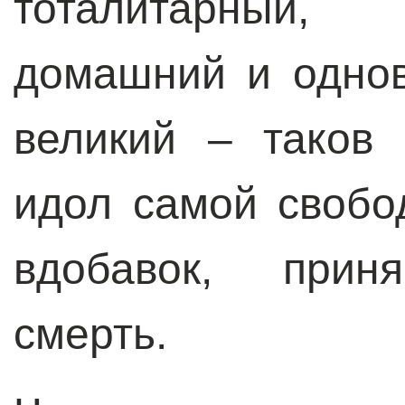
тоталитарный, 
домашний и одно
великий – таков 
идол самой свобо
вдобавок, прин
смерть.