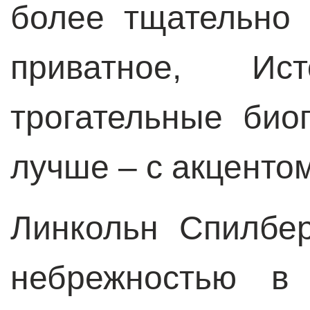
более тщательно
приватное, И
трогательные био
лучше – с акценто
Линкольн Спилбер
небрежностью в