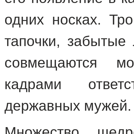
одних носках. Тр
тапочки, забытые
совмещаются м
кадрами ответс
державных мужей.
Множество щедр