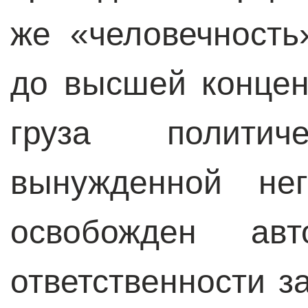
же «человечность
до высшей концен
груза полити
вынужденной нег
освобожден ав
ответственности з