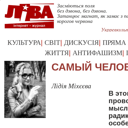
Засміються поля
без дзвона, без дзвона.
Затанцює магнат, як замає з п
корогов червона
Укрревкуль
|
|
|
КУЛЬТУРА
СВІТ
ДИСКУСІЯ
ПРЯМА
|
|
ЖИТТЯ
АНТИФАШИЗМ
САМЫЙ ЧЕЛО
Лідія Міхєєва
В эт
прово
мысль
ради
особ