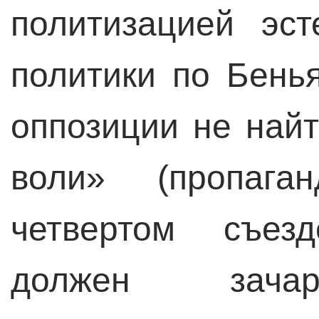
политизацией эст
политики по Бень
оппозиции не най
воли» (пропага
четвертом съез
должен зачар