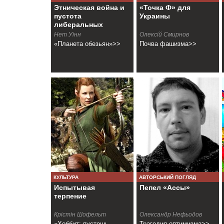
Этническая война и
«Точка Ф» для
пустота
Украины
либеральных
ценностей
Нет Уiнн
Олексій Смирнов
«Планета обезьян»>>
Почва фашизма>>
КУЛЬТУРА
АВТОРСЬКИЙ ПОГЛЯД
Испытывая
Пепел «Ассы»
терпение
Крiстiн Шофельт
Олександр Нефьодов
«Хоббит: пустошь
Трагедия оптимизма>>