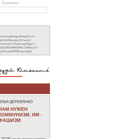
Підтримка
xwwm3vpg35wqgw28wlqpl2ltcvnh
6p2nlxhu56wwgjsyl3y7euzzjvf
nmawckajx7xr5wgdmnagn3j4gjv7x
23022AE8e888b8d9B1213846ecaC0
ckgc2hwuq43f29488vngvrejq4dq
ИЛЬЯ ДЕРЕВЯНКО
НАМ НУЖЕН
КОММУНИЗМ, ИМ -
ФАШИЗМ