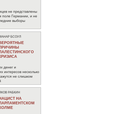
мцев не представлены
м поле Германии, и не
следние выборы
МАНАР БСОУЛ
ВЕРОЯТНЫЕ
ПРИЧИНЫ
ПАЛЕСТИНСКОГО
КРИЗИСА
х денег и
их интересов несколько
кажутся не слишком
й
ЯКОВ РАБКИН
НАЦИСТ НА
ПАРЛАМЕНТСКОМ
ХОЛМЕ