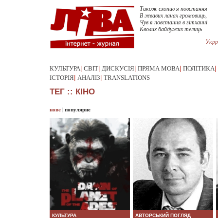
Також схопив я повстання
В жвавих ланах громовиць,
Чув я повстання в зітханні
Кволих байдужих телиць
Укрр
КУЛЬТУРА
|
СВІТ
|
ДИСКУСІЯ
|
ПРЯМА МОВА
|
ПОЛІТИКА
|
ІСТОРІЯ
|
АНАЛІЗ
|
TRANSLATIONS
ТЕГ :: КІНО
нове
|
популярне
КУЛЬТУРА
АВТОРСЬКИЙ ПОГЛЯД