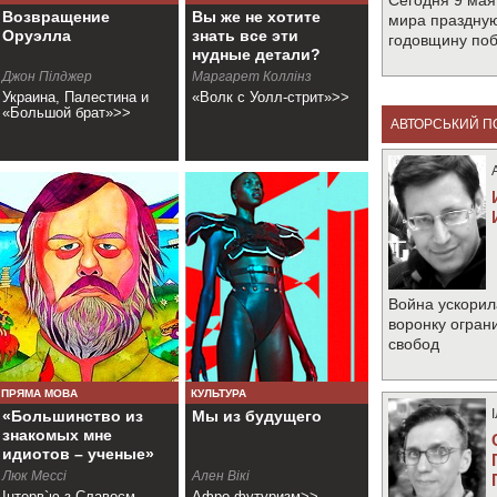
Сегодня 9 мая
Возвращение
Вы же не хотите
мира праздную
Оруэлла
знать все эти
годовщину по
нудные детали?
Джон Пiлджер
Маргарет Коллiнз
Украина, Палестина и
«Волк с Уолл-стрит»>>
«Большой брат»>>
АВТОРСЬКИЙ П
Война ускорил
воронку огран
свобод
ПРЯМА МОВА
КУЛЬТУРА
«Большинство из
Мы из будущего
знакомых мне
идиотов – ученые»
Люк Мессі
Ален Вікі
Інтерв`ю з Славоєм
Афро-футуризм>>