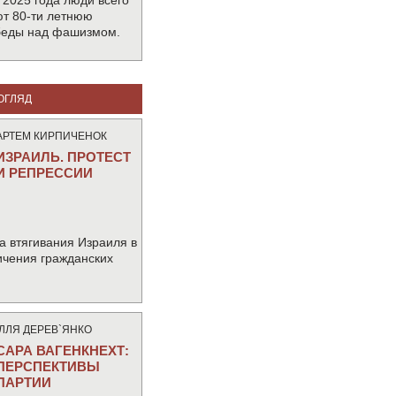
 2025 года люди всего
т 80-ти летнюю
беды над фашизмом.
ОГЛЯД
АРТЕМ КИРПИЧЕНОК
ИЗРАИЛЬ. ПРОТЕСТ
И РЕПРЕССИИ
а втягивания Израиля в
ичения гражданских
IЛЛЯ ДЕРЕВ`ЯНКО
САРА ВАГЕНКНЕХТ:
ПЕРСПЕКТИВЫ
ПАРТИИ