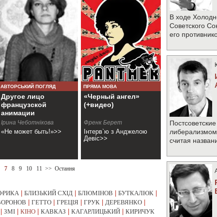
В ходе Холодн
Советского Со
его противник
АВТОРСЬКИЙ ПОГЛЯД
ПРЯМА МОВА
Другое лицо
«Черный ангел»
французской
(+видео)
анимации
Ірина Чеботнікова
Френк Берет
Постсоветские
«Не может быть!»>>
Інтерв`ю з Анджелою
либерализмом 
Девіс>>
считая назван
7
8
9
10
11
>>
Остання
ФРИКА
|
БЛИЗЬКИЙ СХІД
|
БЛЮМІНОВ
|
БУТКАЛЮК
|
ВОРОНОВ
|
ГЕТТО
|
ГРЕЦІЯ
|
ГРУК
|
ДЕРЕВЯНКО
|
|
ЗМІ
|
КІНО
|
КАВКАЗ
|
КАГАРЛИЦЬКИЙ
|
КИРИЧУК