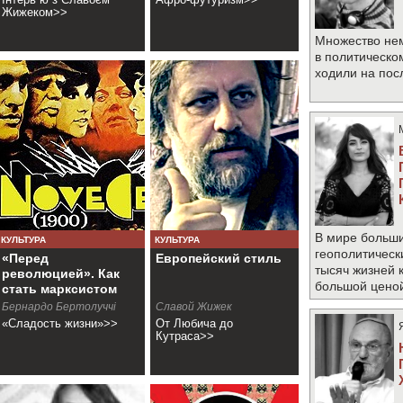
Жижеком>>
Множество не
в политическо
ходили на по
В мире больши
КУЛЬТУРА
КУЛЬТУРА
геополитическ
«Перед
Европейский стиль
тысяч жизней 
революцией». Как
большой цено
стать марксистом
Бернардо Бертолуччі
Славой Жижек
«Сладость жизни»>>
От Любича до
Кутраса>>