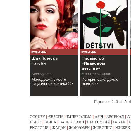
КУЛЬТУРА
КУЛЬТУРА
Шик, блеск и
Письмо об
Гэтсби
«Ивановом
детстве»
Білл Муллен
Жан-Поль Сартр
Мелодрама вместо
История сама делает
социальной критики >>
людей>>
Перша
<<
2
3
4
5
6
OCCUPY
|
ЄВРОПА
|
ІМПЕРІАЛІЗМ
|
АЗІЯ
|
АРСЕНАЛ
|
А
ВІДЕО
|
ВІЙНА
|
ВАЛЕРСТАЙН
|
ВЕНЕСУЕЛА
|
ВЛЧЕК
|
ЕКОЛОГІЯ
|
ЖАДАН
|
ЖАНАОЗЕН
|
ЖИВОПИС
|
ЖИЖЕК