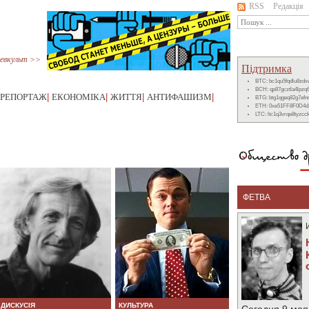
RSS
Редакція
евкульт >>
Підтримка
BTC: bc1qu5fqdlu8zd
BCH: qp87gcztla4lpzq
РЕПОРТАЖ
|
ЕКОНОМІКА
|
ЖИТТЯ
|
АНТИФАШИЗМ
|
BTG: btg1qgeq82g7ef
ETH: 0xe51FF8F0D4d
LTC: ltc1q3vrqe8tyzc
ФЕТВА
ДИСКУСІЯ
КУЛЬТУРА