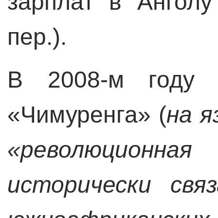
зарплат в Ангол
пер.).
В 2008-м году к
«Чимуренга» (
на я
«революционная
исторически свя