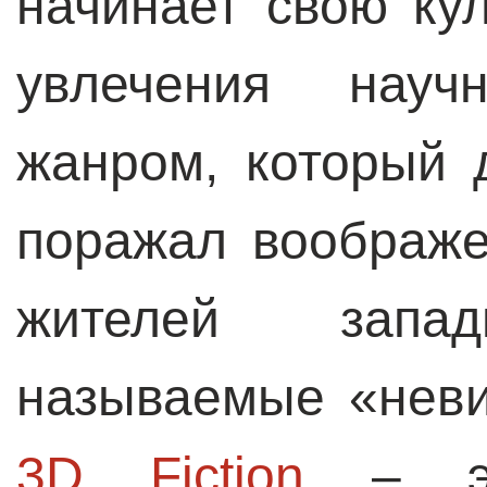
начинает свою ку
увлечения науч
жанром, который 
поражал воображ
жителей запа
называемые «неви
3D Fiction
– это