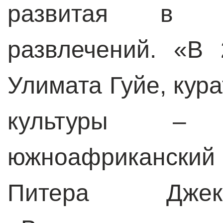
развитая в А
развлечений.
«В 
Улимата Гуйе, кур
культуры –
южноафриканский
Питера Джек