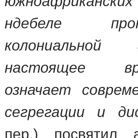
южноафриканск
ндебеле про
колониальной 
настоящее вр
означает соврем
сегрегации и ди
пер.) посвятил 