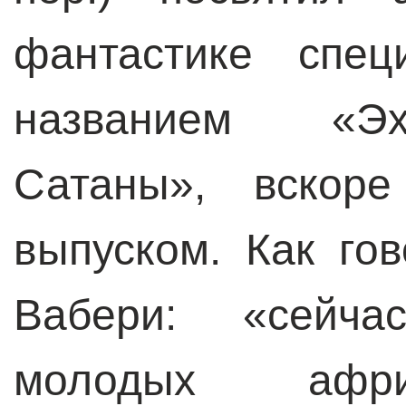
фантастике спец
названием «Эх
Сатаны», вскоре
выпуском. Как го
Вабери: «сейча
молодых афри