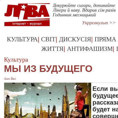
Докурюйте сигари, допивайте
Лікери й каву. Вдарив сім разів
Годинник месницький
Укрревкульт >>
|
|
|
КУЛЬТУРА
СВІТ
ДИСКУСІЯ
ПРЯМА
|
|
ЖИТТЯ
АНТИФАШИЗМ
Культура
МЫ ИЗ БУДУЩЕГО
Ален Вікі
Если вы
будущее
рассказ
будет н
соверше