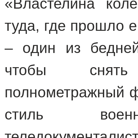
«Властелина кол
туда, где прошло е
– один из бедне
чтобы снят
полнометражный ф
стиль военн
теледокумента