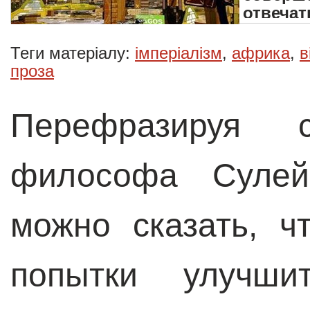
отвечат
Теги матеріалу:
імперіалізм
,
африка
,
в
проза
Перефразируя с
философа Сулей
можно сказать, ч
попытки улучши