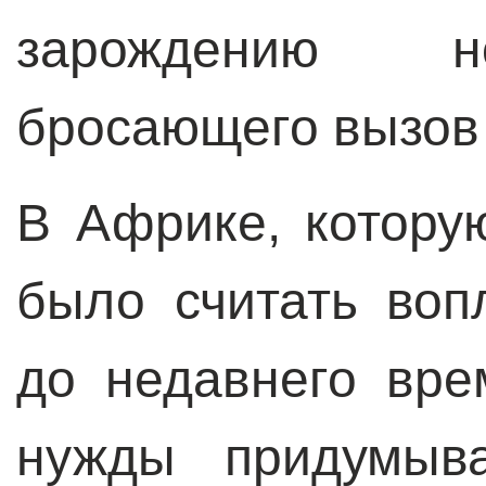
зарождению но
бросающего вызов
В Африке, котору
было считать воп
до недавнего вр
нужды придумыва