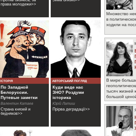
права молодежи>>
Множество не
в политическо
ходили на по
В мире больши
ІСТОРІЯ
АВТОРСЬКИЙ ПОГЛЯД
геополитическ
По Западной
Куди веде нас
тысяч жизней 
Белоруссии.
ЗНО? Роздуми
большой цено
Путевые заметки
історика
Валентин Катаев
Юрій Латиш
Страна князей и
Прірва деградації>>
бедняков>>