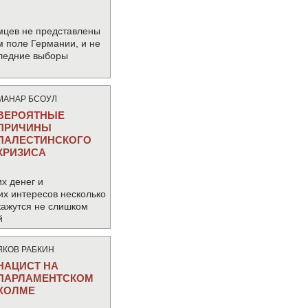
мцев не представлены
м поле Германии, и не
следние выборы
МАНАР БСОУЛ
ВЕРОЯТНЫЕ
ПРИЧИНЫ
ПАЛЕСТИНСКОГО
КРИЗИСА
х денег и
их интересов несколько
кажутся не слишком
й
ЯКОВ РАБКИН
НАЦИСТ НА
ПАРЛАМЕНТСКОМ
ХОЛМЕ