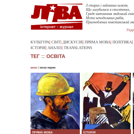
З старих і займаних шляхів,
Що загубилися в століттях,
Гряде натхнення людський гнів
Мста неподоланих рабів,
Пригноблених повстанський зв
Укрр
КУЛЬТУРА
|
СВІТ
|
ДИСКУСІЯ
|
ПРЯМА МОВА
|
ПОЛІТИКА
|
ІСТОРІЯ
|
АНАЛІЗ
|
TRANSLATIONS
ТЕГ :: ОСВІТА
нове
|
популярне
ПРЯМА МОВА
ІСТОРІЯ