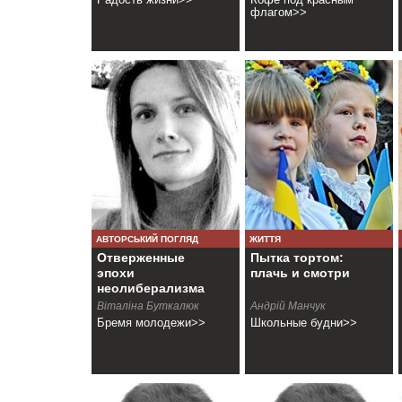
флагом>>
АВТОРСЬКИЙ ПОГЛЯД
ЖИТТЯ
Отверженные
Пытка тортом:
эпохи
плачь и смотри
неолиберализма
Віталіна Буткалюк
Андрій Манчук
Бремя молодежи>>
Школьные будни>>