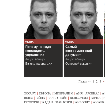
ФЕТВА
ФЕТВА
Почему не надо
Самый
ненавидеть
экстремистский
украинских
документ
националистов
Андрій Манчук
Андрiй Манчук
Взгляд на врага>>
Основной закон>>
Перша
<<
1
2
3
4
OCCUPY
|
ЄВРОПА
|
ІМПЕРІАЛІЗМ
|
АЗІЯ
|
АРСЕНАЛ
|
А
ВІДЕО
|
ВІЙНА
|
ВАЛЕРСТАЙН
|
ВЕНЕСУЕЛА
|
ВЛЧЕК
|
ЕКОЛОГІЯ
|
ЖАДАН
|
ЖАНАОЗЕН
|
ЖИВОПИС
|
ЖИЖЕК