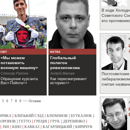
В ходе Холодн
Советского Со
его противник
СВІТ
ФЕТВА
«Мы можем
Глобальный
остановить
полигон
военную машину»
ревизионизма
Спенсер Рапоне
Андрій Манчук
Постсоветские
Обращение курсанта
Как пересматривают
либерализмом 
Вест-Пойнта>>
историю>>
считая назван
5
6
7
8
9
>>
Остання
ФРИКА
|
БЛИЗЬКИЙ СХІД
|
БЛЮМІНОВ
|
БУТКАЛЮК
|
ВОРОНОВ
|
ГЕТТО
|
ГРЕЦІЯ
|
ГРУК
|
ДЕРЕВЯНКО
|
|
ЗМІ
|
КІНО
|
КАВКАЗ
|
КАГАРЛИЦЬКИЙ
|
КИРИЧУК