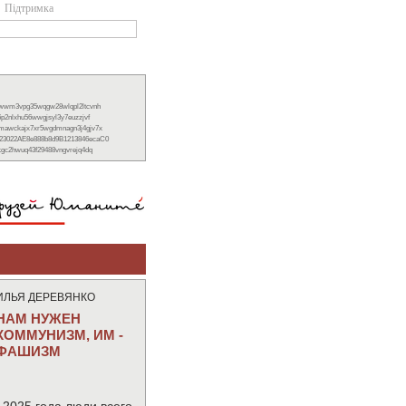
Підтримка
xwwm3vpg35wqgw28wlqpl2ltcvnh
6p2nlxhu56wwgjsyl3y7euzzjvf
nmawckajx7xr5wgdmnagn3j4gjv7x
23022AE8e888b8d9B1213846ecaC0
ckgc2hwuq43f29488vngvrejq4dq
ИЛЬЯ ДЕРЕВЯНКО
НАМ НУЖЕН
КОММУНИЗМ, ИМ -
ФАШИЗМ