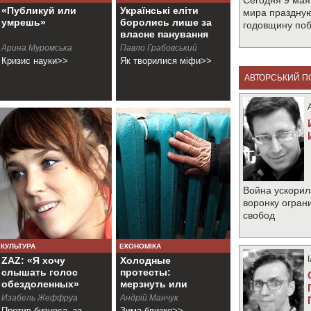
Сегодня 9 мая
«Публикуй или
Українські еліти
мира праздную
умрешь»
боролись лише за
годовщину по
власне панування
Арина Муромська
Павло Грабовський
Кризис науки>>
Як творилися міфи>>
АВТОРСЬКИЙ П
Война ускорил
воронку огран
свобод
КУЛЬТУРА
ЕКОНОМІКА
ZAZ: «Я хочу
Холодные
слышать голос
протесты:
обездоленных»
мерзнуть или
бороться
Изабель Жеффруа
Андрій Манчук
Против бизнеса, за
Зима близко>>