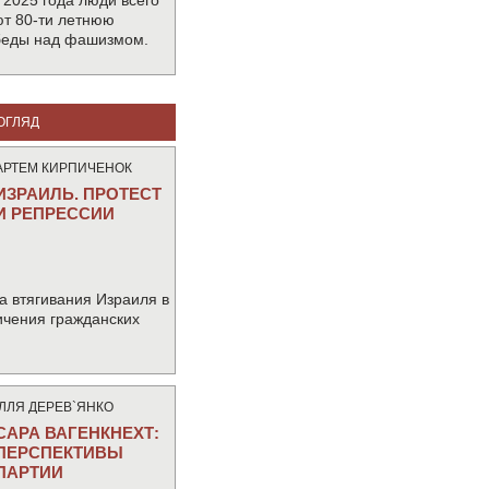
 2025 года люди всего
т 80-ти летнюю
беды над фашизмом.
ОГЛЯД
АРТЕМ КИРПИЧЕНОК
ИЗРАИЛЬ. ПРОТЕСТ
И РЕПРЕССИИ
а втягивания Израиля в
ичения гражданских
IЛЛЯ ДЕРЕВ`ЯНКО
САРА ВАГЕНКНЕХТ:
ПЕРСПЕКТИВЫ
ПАРТИИ