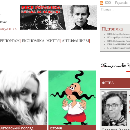
RSS
Редакція
,
итяг
Підтримка
евкульт >>
BTC: bc1qu5fqdlu8zd
BCH: qp87gcztla4lpzq
РЕПОРТАЖ
|
ЕКОНОМІКА
|
ЖИТТЯ
|
АНТИФАШИЗМ
|
BTG: btg1qgeq82g7ef
ETH: 0xe51FF8F0D4d
LTC: ltc1q3vrqe8tyzc
ФЕТВА
АВТОРСЬКИЙ ПОГЛЯД
ІСТОРІЯ