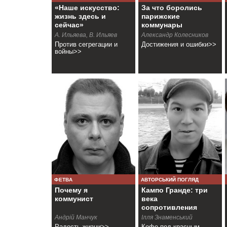
«Наше искусство:
За что боролись
жизнь здесь и
парижские
сейчас»
коммунары
А. Ильяева, В. Ильяев
Александр Колесников
Против сегрегации и
Достижения и ошибки>>
войны>>
ФЕТВА
АВТОРСЬКИЙ ПОГЛЯД
Почему я
Кампо Гранде: три
коммунист
века
сопротивления
Андрій Манчук
Ілля Знаменський
Радость жизни>>
Кофе под красным