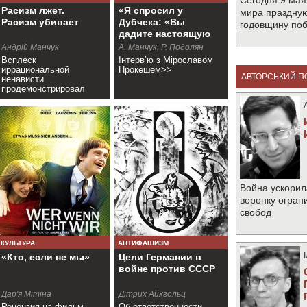
Сегодня 9 мая
Расизм лжет.
«Я спросил у
мира праздную
Расизм убивает
Дубчека: «Вы
годовщину по
дадите настоящую
демократию?»
Андрій Манчук
А. Манчук, Р. Подолян
Всплеск
Інтерв’ю з Мірославом
иррациональной
Прокешем>>
АВТОРСЬКИЙ П
ненависти
продемонстрировал
широту распространения
расистских фобий>>
Война ускорил
воронку огран
свобод
КУЛЬТУРА
АНТИФАШИЗМ
«Кто, если не мы»
Цели Германии в
войне против СССР
Дар'я Мітіна
Дітрих Айхгольц
Рецензия на фильм
Об ответственности