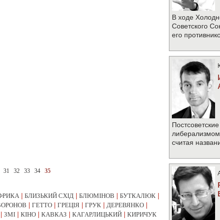
В ходе Холодн
Советского Со
его противник
Постсоветские
либерализмом 
считая назван
31
32
33
34
35
ФРИКА
|
БЛИЗЬКИЙ СХІД
|
БЛЮМІНОВ
|
БУТКАЛЮК
|
ВОРОНОВ
|
ГЕТТО
|
ГРЕЦІЯ
|
ГРУК
|
ДЕРЕВЯНКО
|
|
ЗМІ
|
КІНО
|
КАВКАЗ
|
КАГАРЛИЦЬКИЙ
|
КИРИЧУК