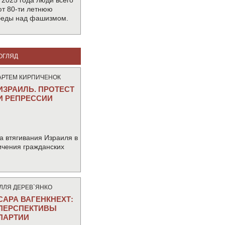
 2025 года люди всего
т 80-ти летнюю
беды над фашизмом.
ОГЛЯД
АРТЕМ КИРПИЧЕНОК
ИЗРАИЛЬ. ПРОТЕСТ
И РЕПРЕССИИ
а втягивания Израиля в
ичения гражданских
IЛЛЯ ДЕРЕВ`ЯНКО
САРА ВАГЕНКНЕХТ:
ПЕРСПЕКТИВЫ
ПАРТИИ