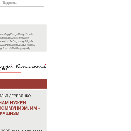
Підтримка
xwwm3vpg35wqgw28wlqpl2ltcvnh
6p2nlxhu56wwgjsyl3y7euzzjvf
nmawckajx7xr5wgdmnagn3j4gjv7x
23022AE8e888b8d9B1213846ecaC0
ckgc2hwuq43f29488vngvrejq4dq
ИЛЬЯ ДЕРЕВЯНКО
НАМ НУЖЕН
КОММУНИЗМ, ИМ -
ФАШИЗМ