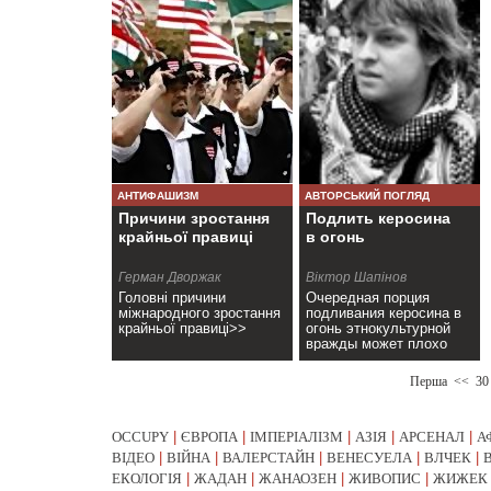
АНТИФАШИЗМ
АВТОРСЬКИЙ ПОГЛЯД
Причини зростання
Подлить керосина
крайньої правиці
в огонь
Герман Дворжак
Віктор Шапінов
Головні причини
Очередная порция
міжнародного зростання
подливания керосина в
крайньої правиці>>
огонь этнокультурной
вражды может плохо
закончится для самих
«регионалов».>>
Перша
<<
30
OCCUPY
|
ЄВРОПА
|
ІМПЕРІАЛІЗМ
|
АЗІЯ
|
АРСЕНАЛ
|
А
ВІДЕО
|
ВІЙНА
|
ВАЛЕРСТАЙН
|
ВЕНЕСУЕЛА
|
ВЛЧЕК
|
ЕКОЛОГІЯ
|
ЖАДАН
|
ЖАНАОЗЕН
|
ЖИВОПИС
|
ЖИЖЕК