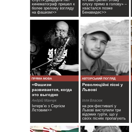
кинематограф пришел к
олуху прямо в голову» –
более зрелому взгляду
хвастался позже
на фашизм>>
Бенавидес>>
ПРЯМА МОВА
АВТОРСЬКИЙ ПОГЛЯД
«Фашизм
Революційні пісні у
развивается, когда
Львові
это выгодно
Капиталу»
Андрій Манчук
Ілля Власюк
Інтерв’ю з Сергієм
на рок-фестивалі у
Лєтовим>>
Львові виступили три
відомих гурти, що у
своїх піснях пропагують
соціальну рівність і
справедливість>>