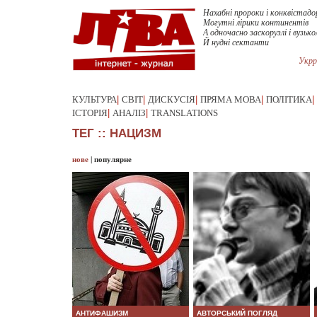
Нахабні пророки і конквістадо
Могутні лірики континентів
А одночасно заскорузлі і вузько
Й нудні сектанти
Укрр
КУЛЬТУРА
|
СВІТ
|
ДИСКУСІЯ
|
ПРЯМА МОВА
|
ПОЛІТИКА
|
ІСТОРІЯ
|
АНАЛІЗ
|
TRANSLATIONS
ТЕГ :: НАЦИЗМ
нове
|
популярне
АНТИФАШИЗМ
АВТОРСЬКИЙ ПОГЛЯД