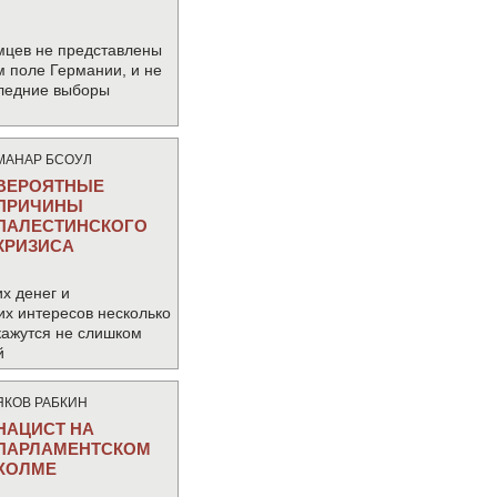
мцев не представлены
м поле Германии, и не
следние выборы
МАНАР БСОУЛ
ВЕРОЯТНЫЕ
ПРИЧИНЫ
ПАЛЕСТИНСКОГО
КРИЗИСА
х денег и
их интересов несколько
кажутся не слишком
й
ЯКОВ РАБКИН
НАЦИСТ НА
ПАРЛАМЕНТСКОМ
ХОЛМЕ