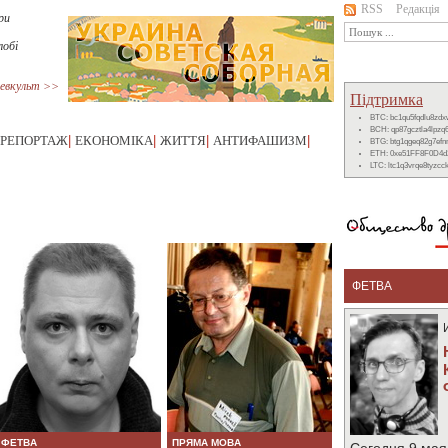
RSS
Редакція
ри
лобі
евкульт >>
Підтримка
BTC: bc1qu5fqdlu8zd
BCH: qp87gcztla4lpzq
РЕПОРТАЖ
|
ЕКОНОМІКА
|
ЖИТТЯ
|
АНТИФАШИЗМ
|
BTG: btg1qgeq82g7ef
ETH: 0xe51FF8F0D4d
LTC: ltc1q3vrqe8tyzc
ФЕТВА
ФЕТВА
ПРЯМА МОВА