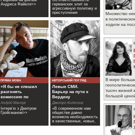
Андреса Файеля>>
германских элит за
агрессивную политику и
преступления
Множество не
нацизма>>
в политическо
ходили на по
В мире больши
ПРЯМА МОВА
АВТОРСЬКИЙ ПОГЛЯД
геополитическ
«Я бы не спешил
Левые СМИ.
тысяч жизней 
разгонять
Барьер на пути к
большой цено
комиссию по
Вердену
морали»
Андрій Манчук
Дмитро Колесник
Інтерв’ю з Дмитром
«В современном нам
Гройсманом>>
обществе давно
возникла необходимость
в качественных, новых,
массовых левых СМИ» -
подобные мысли>>