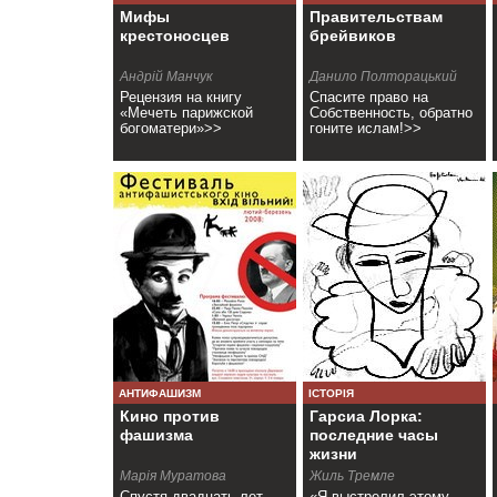
Мифы
Правительствам
крестоносцев
брейвиков
Андрій Манчук
Данило Полторацький
Рецензия на книгу
Спасите право на
«Мечеть парижской
Собственность, обратно
богоматери»>>
гоните ислам!>>
АНТИФАШИЗМ
ІСТОРІЯ
Кино против
Гарсиа Лорка:
фашизма
последние часы
жизни
Марія Муратова
Жиль Тремле
Спустя двадцать лет
«Я выстрелил этому