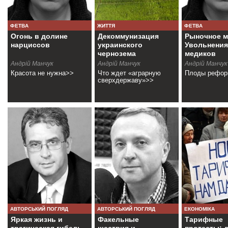
ФЕТВА
ЖИТТЯ
ФЕТВА
Огонь в долине
Декоммунизация
Рыночное м
нарциссов
украинского
Увольнения
чернозема
медиков
продолжаю
Андрiй Манчук
Андрій Манчук
Андрій Манчук
Красота не нужна>>
Что ждет «аграрную
Плоды рефо
сверхдержаву»>>
АВТОРСЬКИЙ ПОГЛЯД
АВТОРСЬКИЙ ПОГЛЯД
ЕКОНОМІКА
Яркая жизнь и
Факельные
Тарифные