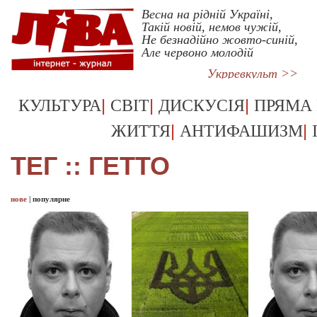
Весна на рідній Україні,
Такій новій, немов чужій,
Не безнадійно жовто-синій,
Але червоно молодій
Укрревкульт >>
|
|
|
КУЛЬТУРА
СВІТ
ДИСКУСІЯ
ПРЯМА
|
|
ЖИТТЯ
АНТИФАШИЗМ
ТЕГ :: ГЕТТО
нове
|
популярне