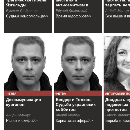
трагическая гибель
шествия и
протесты: 
Язгельды
антисемитизм в
терпеть не
Украине
Рустем Сафронов
Едуард Долінський
Андрiй Манчук
Судьба комсомольца>>
Время юдофобов>>
Все выше и 
ФЕТВА
ФЕТВА
АВТОРСЬКИЙ П
Декоммунизация
Бендер и Толкин.
Двадцать с
курганов
Судьба украинских
подземных
хоббитов
протестов
Андрій Манчук
Андрій Манчук
Олеся Орленк
Рынок и скифы>>
Карпатская афера>>
Борьба в Кри