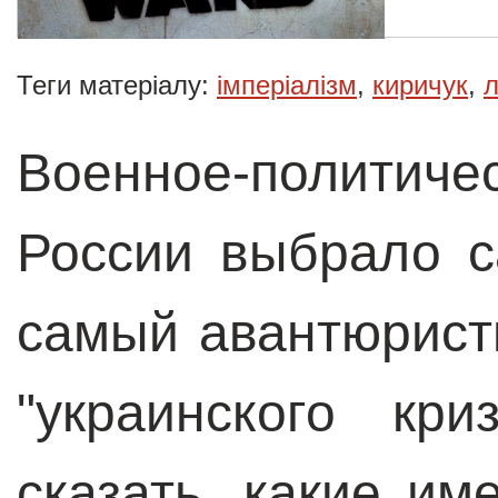
Теги матеріалу:
імперіалізм
,
киричук
,
л
Военное-полити
России выбрало с
самый авантюрист
"украинского кр
сказать, какие им