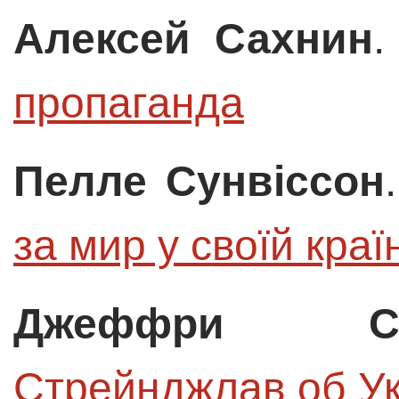
Алексей Сахнин
пропаганда
Пелле Сунвіссон
за мир у своїй краї
Джеффри Со
Стрейнджлав об У