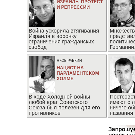
ИЗРАИЛЬ. ПРОТЕСТ
И РЕПРЕССИИ
Война ускорила втягивания
Множеств
Израиля в воронку
представ
ограничения гражданских
политиче
свобод
Германии,
последни
ЯКОВ РАБКИН
НАЦИСТ НА
ПАРЛАМЕНТСКОМ
ХОЛМЕ
В ходе Холодной войны
Постсове
любой враг Советского
имеют с 
Союза был полезен для его
ничего об
противников
названия