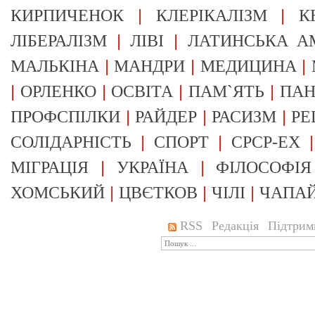
|
|
КИРПИЧЕНОК
КЛЕРІКАЛІЗМ
К
|
|
ЛІБЕРАЛІЗМ
ЛІВІ
ЛАТИНСЬКА А
|
|
|
МАЛЬКІНА
МАНДРИ
МЕДИЦИНА
|
|
|
|
ОРЛЕНКО
ОСВІТА
ПАМ`ЯТЬ
ПА
|
|
|
ПРОФСПІЛКИ
РАЙДЕР
РАСИЗМ
РЕ
|
|
СОЛІДАРНІСТЬ
СПОРТ
СРСР-EX
|
|
МІГРАЦІЯ
УКРАЇНА
ФІЛОСОФІЯ
|
|
|
ХОМСЬКИЙ
ЦВЄТКОВ
ЧІЛІ
ЧАПА
RSS
Редакція
Підтрим