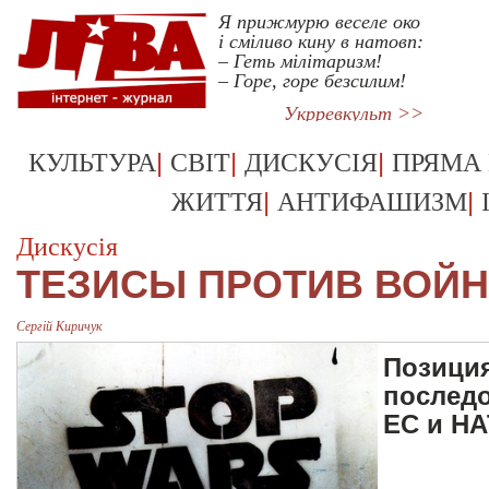
Я прижмурю веселе око
і сміливо кину в натовп:
– Геть мілітаризм!
– Горе, горе безсилим!
Укрревкульт >>
|
|
|
КУЛЬТУРА
СВІТ
ДИСКУСІЯ
ПРЯМА
|
|
ЖИТТЯ
АНТИФАШИЗМ
Дискусія
ТЕЗИСЫ ПРОТИВ ВОЙ
Сергій Киричук
Позиция
последо
ЕС и НА