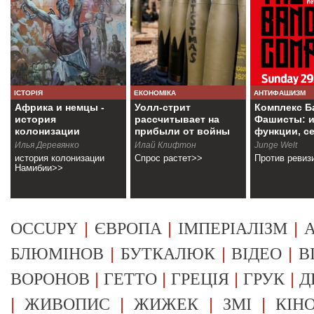
ІСТОРІЯ
ЕКОНОМІКА
АНТИФАШИЗМ
Африка и немцы -
Уолл-стрит
Комплекс Б
история
рассчитывает на
Фашисты: и
колонизации
прибыли от войны
функции, с
Намибии
Илья Деревянко
Илай Клифтон
Junge Welt
история колонизации
Спрос растет>>
Против ревиз
Намибии>>
|
|
|
OCCUPY
ЄВРОПА
ІМПЕРІАЛІЗМ
А
|
|
|
БЛЮМІНОВ
БУТКАЛЮК
ВІДЕО
В
|
|
|
|
ВОРОНОВ
ГЕТТО
ГРЕЦІЯ
ГРУК
Д
|
|
|
|
ЖИВОПИС
ЖИЖЕК
ЗМІ
КІН