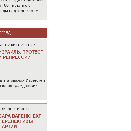
 2025 года люди всего
т 80-ти летнюю
беды над фашизмом.
ОГЛЯД
АРТЕМ КИРПИЧЕНОК
ИЗРАИЛЬ. ПРОТЕСТ
И РЕПРЕССИИ
а втягивания Израиля в
ичения гражданских
IЛЛЯ ДЕРЕВ`ЯНКО
САРА ВАГЕНКНЕХТ:
ПЕРСПЕКТИВЫ
ПАРТИИ