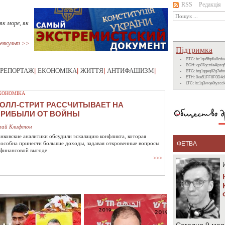
RSS
Редакція
як море, як
евкульт >>
Підтримка
BTC: bc1qu5fqdlu8zd
BCH: qp87gcztla4lpzq
РЕПОРТАЖ
|
ЕКОНОМІКА
|
ЖИТТЯ
|
АНТИФАШИЗМ
|
BTG: btg1qgeq82g7ef
ETH: 0xe51FF8F0D4d
LTC: ltc1q3vrqe8tyzc
КОНОМІКА
ОЛЛ-СТРИТ РАССЧИТЫВАЕТ НА
ПРИБЫЛИ ОТ ВОЙНЫ
лай Клифтон
анковские аналитики обсудили эскалацию конфликта, которая
пособна принести большие доходы, задавая откровенные вопросы
ФЕТВА
 финансовой выгоде
>>>