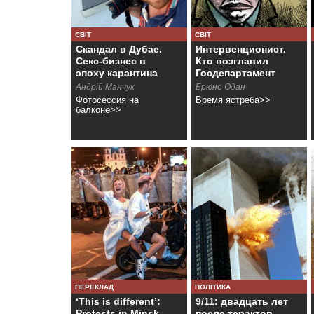
СВІТ
СВІТ
Скандал в Дубае.
Интервенционист.
Секс-бизнес в
Кто возглавил
эпоху карантина
Госдепартамент
Андрiй Манчук
Брюно Одан
Фотосессия на
Время ястреба>>
балконе>>
ПЕРЕКЛАД
ПОЛІТИКА
‘This is different’:
9/11: двадцать лет
Protests in Minsk
после терактов