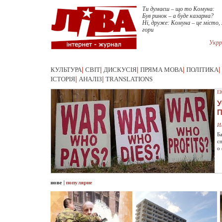
Ти думаєш – що то Комуна:
Був ринок – а буде казарма?
Ні, друже: Комуна – це місто, 
гори
Укрр
КУЛЬТУРА
|
СВІТ
|
ДИСКУСІЯ
|
ПРЯМА МОВА
|
ПОЛІТИКА
|
ІСТОРІЯ
|
АНАЛІЗ
|
TRANSLATIONS
Е
У
И
Б
с
о
нове
|
популярне