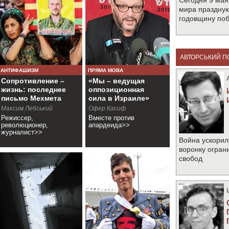
Сегодня 9 мая
мира праздную
годовщину по
АВТОРСЬКИЙ П
АНТИФАШИЗМ
ПРЯМА МОВА
Сопротивление –
«Мы – ведущая
жизнь: последнее
оппозиционная
письмо Мехмета
сила в Израиле»
Аксоя
Максим Лебський
Офер Касиф
Режиссер,
Вместе против
революционер,
апардеида>>
журналист>>
Война ускорил
воронку огран
свобод