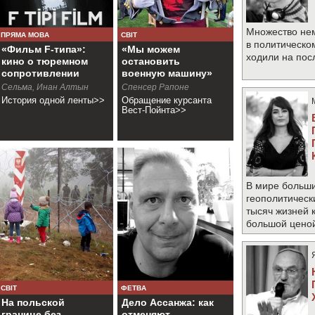
Множество не
ПРЯМА МОВА
СВІТ
в политическо
«Фильм F-типа»:
«Мы можем
ходили на по
кино о тюремном
остановить
сопротивлении
военную машину»
Сельма, Инан Алтын
Спенсер Рапоне
История одной ленты>>
Обращение курсанта
Вест-Пойнта>>
В мире больши
геополитическ
тысяч жизней 
большой цено
СВІТ
ФЕТВА
На польской
Дело Ассанжа: как
границе без
отменяют