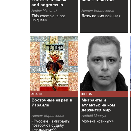
and pogroms in
Paris
Andriy Manchuk
Артем Кирпиченок
This example is not
Ложь во имя войны>>
unique>>
АНАЛІЗ
ФЕТВА
Восточные евреи в
Мигранты и
Израиле
атланты: на ком
держится мир
Артем Кирпиченок
Андрій Манчук
«Русские» эмигранты
Момент истины>>
повторяют судьбу
«мизрахим»>>