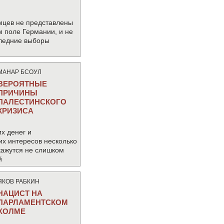
мцев не представлены
м поле Германии, и не
следние выборы
МАНАР БСОУЛ
ВЕРОЯТНЫЕ
ПРИЧИНЫ
ПАЛЕСТИНСКОГО
КРИЗИСА
х денег и
их интересов несколько
кажутся не слишком
й
ЯКОВ РАБКИН
НАЦИСТ НА
ПАРЛАМЕНТСКОМ
ХОЛМЕ