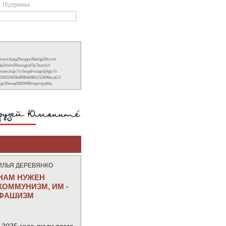
Підтримка
xwwm3vpg35wqgw28wlqpl2ltcvnh
6p2nlxhu56wwgjsyl3y7euzzjvf
nmawckajx7xr5wgdmnagn3j4gjv7x
23022AE8e888b8d9B1213846ecaC0
ckgc2hwuq43f29488vngvrejq4dq
ИЛЬЯ ДЕРЕВЯНКО
НАМ НУЖЕН
КОММУНИЗМ, ИМ -
ФАШИЗМ