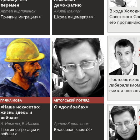
перемен
демократию
В ходе Холодн
Артем Кирпиченок
Андрiй Манчук
Советского Со
Причины миграции>>
Школа лицемерия>>
его противник
Постсоветские
либерализмом 
считая назван
ПРЯМА МОВА
АВТОРСЬКИЙ ПОГЛЯД
«Наше искусство:
О «долбоебах»
жизнь здесь и
сейчас»
А. Ильяева, В. Ильяев
Артем Кирпиченок
Против сегрегации и
Классовая карма>>
войны>>