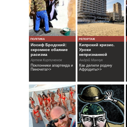
ПОЛІТИКА
РЕПОРТАЖ
Иосиф Бродский:
Кипрский кризис.
скромное обаяние
Уроки
расизма
непризнанной
республики
Артем Кирпиченок
Андрій Манчук
Поклонники апартеида и
Как делили родину
Пиночета>>
Афродиты>>