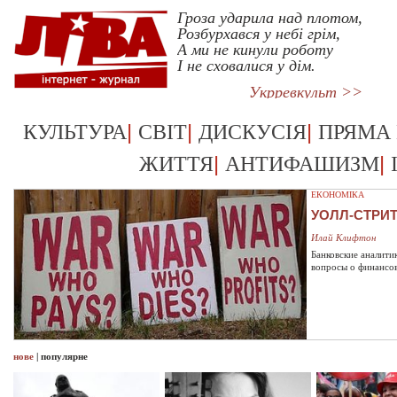
Гроза ударила над плотом,
Розбурхався у небі грім,
А ми не кинули роботу
І не сховалися у дім.
Укрревкульт >>
|
|
|
КУЛЬТУРА
СВІТ
ДИСКУСІЯ
ПРЯМА
|
|
ЖИТТЯ
АНТИФАШИЗМ
ЕКОНОМІКА
УОЛЛ-СТРИ
Илай Клифтон
Банковские аналити
вопросы о финансо
нове
|
популярне