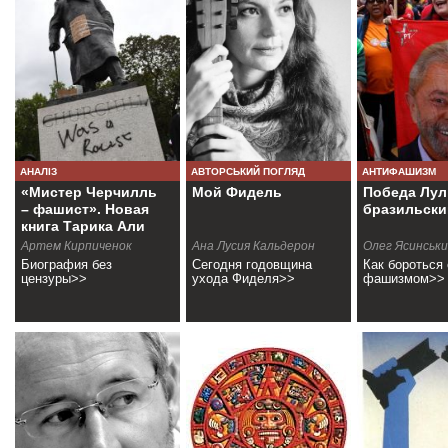
АНАЛІЗ
АВТОРСЬКИЙ ПОГЛЯД
АНТИФАШИЗМ
«Мистер Черчилль
Мой Фидель
Победа Лул
– фашист». Новая
бразильски
книга Тарика Али
Артем Кирпиченок
Ана Лусия Кальдерон
Олег Ясинськ
Биография без
Сегодня годовщина
Как бороться 
цензуры>>
ухода Фиделя>>
фашизмом>>