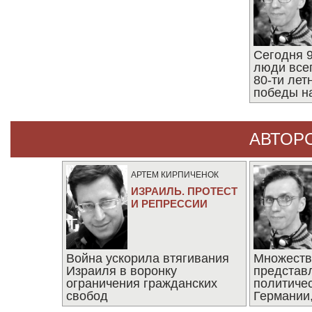
Сегодня 9
люди все
80-ти ле
победы н
АВТОР
АРТЕМ КИРПИЧЕНОК
ИЗРАИЛЬ. ПРОТЕСТ
И РЕПРЕССИИ
Война ускорила втягивания
Множеств
Израиля в воронку
представ
ограничения гражданских
политиче
свобод
Германии,
последни