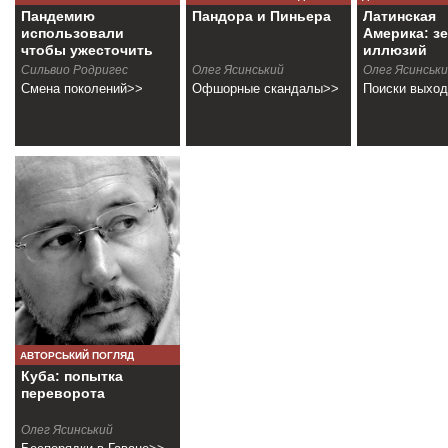
Пандемию
Пандора и Пиньера
Латинская
использовали
Америка: з
чтобы ужесточить
иллюзий
блокаду
Сильвио Родригес
Олег Ясинський
Олег Ясинськ
Смена поколений>>
Офшорные скандалы>>
Поиски выхо
АВТОРСЬКИЙ ПОГЛЯД
Куба: попытка
переворота
Олег Ясинський