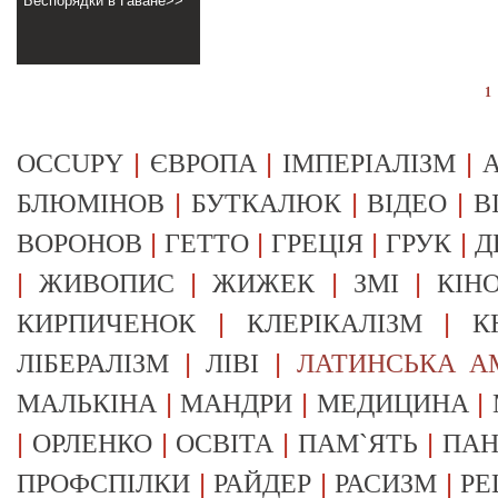
Беспорядки в Гаване>>
1
|
|
|
OCCUPY
ЄВРОПА
ІМПЕРІАЛІЗМ
А
|
|
|
БЛЮМІНОВ
БУТКАЛЮК
ВІДЕО
В
|
|
|
|
ВОРОНОВ
ГЕТТО
ГРЕЦІЯ
ГРУК
Д
|
|
|
|
ЖИВОПИС
ЖИЖЕК
ЗМІ
КІН
|
|
КИРПИЧЕНОК
КЛЕРІКАЛІЗМ
К
|
|
ЛІБЕРАЛІЗМ
ЛІВІ
ЛАТИНСЬКА А
|
|
|
МАЛЬКІНА
МАНДРИ
МЕДИЦИНА
|
|
|
|
ОРЛЕНКО
ОСВІТА
ПАМ`ЯТЬ
ПА
|
|
|
ПРОФСПІЛКИ
РАЙДЕР
РАСИЗМ
РЕ