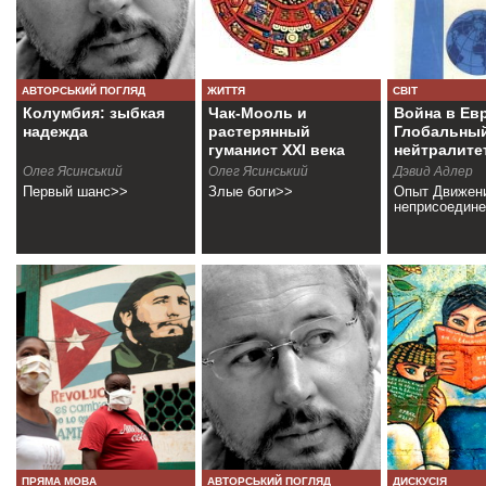
АВТОРСЬКИЙ ПОГЛЯД
ЖИТТЯ
СВІТ
Колумбия: зыбкая
Чак-Мооль и
Война в Ев
надежда
растерянный
Глобальный
гуманист XXI века
нейтралите
Олег Ясинський
Олег Ясинський
Дэвид Адлер
Первый шанс>>
Злые боги>>
Опыт Движен
неприсоедин
ПРЯМА МОВА
АВТОРСЬКИЙ ПОГЛЯД
ДИСКУСІЯ