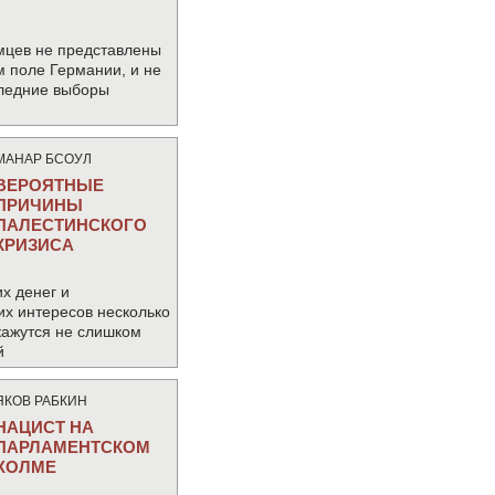
мцев не представлены
м поле Германии, и не
следние выборы
МАНАР БСОУЛ
ВЕРОЯТНЫЕ
ПРИЧИНЫ
ПАЛЕСТИНСКОГО
КРИЗИСА
х денег и
их интересов несколько
кажутся не слишком
й
ЯКОВ РАБКИН
НАЦИСТ НА
ПАРЛАМЕНТСКОМ
ХОЛМЕ