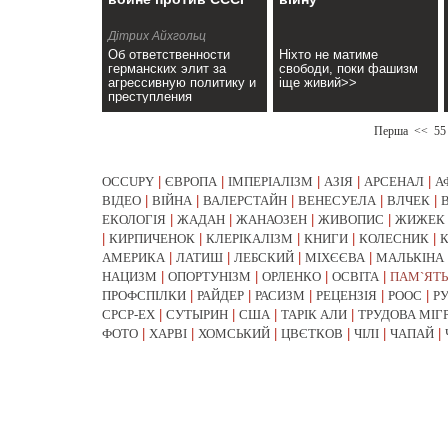
Дітрих Айхгольц
Об ответственности
Ніхто не матиме
германских элит за
свободи, поки фашизм
агрессивную политику и
іще живий>>
преступления
нацизма>>
Перша
<<
55
OCCUPY
|
ЄВРОПА
|
ІМПЕРІАЛІЗМ
|
АЗІЯ
|
АРСЕНАЛ
|
А
ВІДЕО
|
ВІЙНА
|
ВАЛЕРСТАЙН
|
ВЕНЕСУЕЛА
|
ВЛЧЕК
|
ЕКОЛОГІЯ
|
ЖАДАН
|
ЖАНАОЗЕН
|
ЖИВОПИС
|
ЖИЖЕК
|
КИРПИЧЕНОК
|
КЛЕРІКАЛІЗМ
|
КНИГИ
|
КОЛЕСНИК
|
АМЕРИКА
|
ЛАТИШ
|
ЛЕБСКИЙ
|
МІХЄЄВА
|
МАЛЬКІНА
НАЦИЗМ
|
ОПОРТУНІЗМ
|
ОРЛЕНКО
|
ОСВІТА
|
ПАМ`ЯТЬ
ПРОФСПІЛКИ
|
РАЙДЕР
|
РАСИЗМ
|
РЕЦЕНЗІЯ
|
РООС
|
Р
СРСР-EX
|
СУТЫРИН
|
США
|
ТАРІК АЛИ
|
ТРУДОВА МІГ
ФОТО
|
ХАРВІ
|
ХОМСЬКИЙ
|
ЦВЄТКОВ
|
ЧІЛІ
|
ЧАПАЙ
|