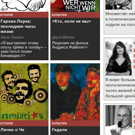
Множество не
ІСТОРІЯ
КУЛЬТУРА
в политическо
Гарсиа Лорка:
«Кто, если не мы»
ходили на по
последние часы
жизни
Жиль Тремле
Дар'я Мітіна
«Я выстрелил этому
Рецензия на фильм
олуху прямо в голову» –
Андреса Файеля>>
хвастался позже
Бенавидес>>
В мире больши
геополитическ
тысяч жизней 
большой цено
ІСТОРІЯ
КУЛЬТУРА
Лично о Че
Гедали