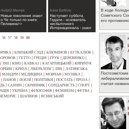
В ходе Холодн
Андрій Манчук
Ісаак Бабель
Советского Со
Новые поколения знают
Наступает суббота.
о Че только по книге
Гедали - основатель
его противник
Пелевина>>
несбыточного
Интернационала - ушел
в синагогу молиться.>>
56
57
58
59
60
ФРИКА
|
БЛИЗЬКИЙ СХІД
|
БЛЮМІНОВ
|
БУТКАЛЮК
|
ВОРОНОВ
|
ГЕТТО
|
ГРЕЦІЯ
|
ГРУК
|
ДЕРЕВЯНКО
|
|
ЗМІ
|
КІНО
|
КАВКАЗ
|
КАГАРЛИЦЬКИЙ
|
КИРИЧУК
КОРБИН
|
КРИЗА
|
ЛІБЕРАЛІЗМ
|
ЛІВІ
|
ЛАТИНСЬКА
Постсоветские
|
МАНДРИ
|
МЕДИЦИНА
|
МОВЧАН
|
МУЗИКА
|
либерализмом 
|
ПАНОВ
|
ПОЕЗІЇ
|
ПОЛІТИКИ
|
ПОСТАТЬ
|
ПРОЗА
|
считая назван
УДЬ
|
САХНІН
|
СКРИПНИК
|
СОЛІДАРНІСТЬ
|
СПОРТ
|
РАЦІЯ
|
УКРАЇНА
|
ФІЛОСОФІЯ
|
ФЕМІНІЗМ
|
ФЕТВА
|
ЧЕМЕРИС
|
ШАПІНОВ
|
ЯСИНСЬКИЙ