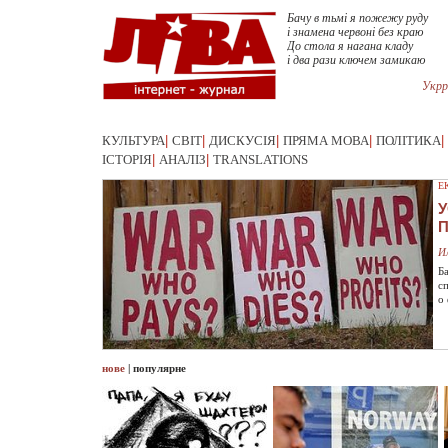
Бачу в тьмі я пожежу руду
і знамена червоні без краю
До стола я нагана кладу
і два рази ключем замикаю
Укрр
КУЛЬТУРА
|
СВІТ
|
ДИСКУСІЯ
|
ПРЯМА МОВА
|
ПОЛІТИКА
|
ІСТОРІЯ
|
АНАЛІЗ
|
TRANSLATIONS
Е
У
И
Б
с
о
нове
|
популярне