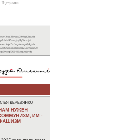
Підтримка
xwwm3vpg35wqgw28wlqpl2ltcvnh
6p2nlxhu56wwgjsyl3y7euzzjvf
nmawckajx7xr5wgdmnagn3j4gjv7x
23022AE8e888b8d9B1213846ecaC0
ckgc2hwuq43f29488vngvrejq4dq
ИЛЬЯ ДЕРЕВЯНКО
НАМ НУЖЕН
КОММУНИЗМ, ИМ -
ФАШИЗМ