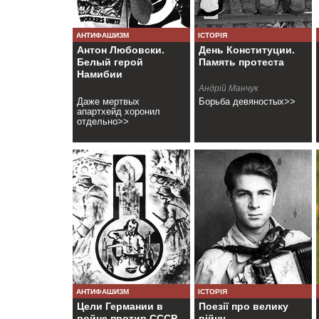
АНТИФАШИЗМ
ІСТОРІЯ
Антон Любовски.
День Конституции.
Белый герой
Память протеста
Намибии
Андрій Манчук
Даже мертвых
Борьба девяностых>>
апартхейд хоронил
отдельно>>
АНТИФАШИЗМ
ІСТОРІЯ
Цели Германии в
Поезії про велику
войне против СССР
війну