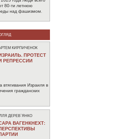
 2025 года люди всего
т 80-ти летнюю
беды над фашизмом.
ОГЛЯД
АРТЕМ КИРПИЧЕНОК
ИЗРАИЛЬ. ПРОТЕСТ
И РЕПРЕССИИ
а втягивания Израиля в
ичения гражданских
IЛЛЯ ДЕРЕВ`ЯНКО
САРА ВАГЕНКНЕХТ:
ПЕРСПЕКТИВЫ
ПАРТИИ