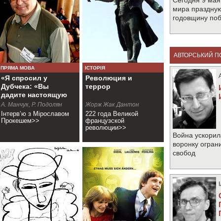
Сегодня 9 мая
мира праздную
годовщину по
АВТОРСЬКИЙ П
ПРЯМА МОВА
ІСТОРІЯ
«Я спросил у
Революция и
Дубчека: «Вы
террор
дадите настоящую
демократию?»
А. Манчук, Р. Подолян
Жорж Жак Дантон
Інтерв’ю з Мірославом
222 года Великой
Прокешем>>
французской
революции>>
Война ускорил
воронку огран
свобод