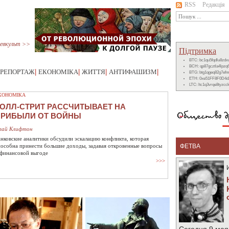
RSS
Редакція
евкульт >>
Підтримка
BTC: bc1qu5fqdlu8zd
BCH: qp87gcztla4lpzq
РЕПОРТАЖ
|
ЕКОНОМІКА
|
ЖИТТЯ
|
АНТИФАШИЗМ
|
BTG: btg1qgeq82g7ef
ETH: 0xe51FF8F0D4d
LTC: ltc1q3vrqe8tyzc
КОНОМІКА
ОЛЛ-СТРИТ РАССЧИТЫВАЕТ НА
ПРИБЫЛИ ОТ ВОЙНЫ
лай Клифтон
анковские аналитики обсудили эскалацию конфликта, которая
пособна принести большие доходы, задавая откровенные вопросы
ФЕТВА
 финансовой выгоде
>>>