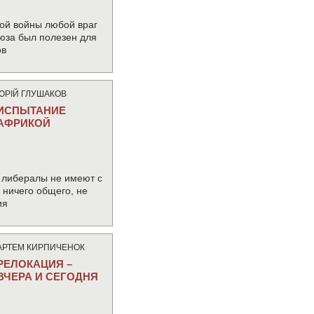
ой войны любой враг
юза был полезен для
ов
ЮРIЙ ГЛУШАКОВ
ИСПЫТАНИЕ
АФРИКОЙ
 либералы не имеют с
ничего общего, не
ия
АРТЕМ КИРПИЧЕНОК
РЕЛОКАЦИЯ –
ВЧЕРА И СЕГОДНЯ