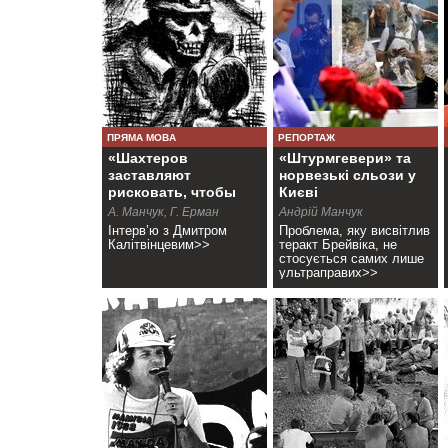
ПРЯМА МОВА
РЕПОРТАЖ
«Шахтеров
«Штурмгевери» та
заставляют
норвезькі сльози у
рисковать, чтобы
Києві
заработать»
А. Манчук, Г. Ерман
Андрій Манчук
Інтерв’ю з Дмитром
Проблема, яку висвітлив
Калітвінцевим>>
теракт Брейвіка, не
стосується самих лише
ультраправих>>