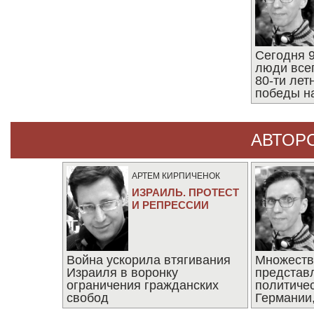
Сегодня 9
люди все
80-ти ле
победы н
АВТОР
АРТЕМ КИРПИЧЕНОК
ИЗРАИЛЬ. ПРОТЕСТ
И РЕПРЕССИИ
Война ускорила втягивания
Множеств
Израиля в воронку
представ
ограничения гражданских
политиче
свобод
Германии,
последни