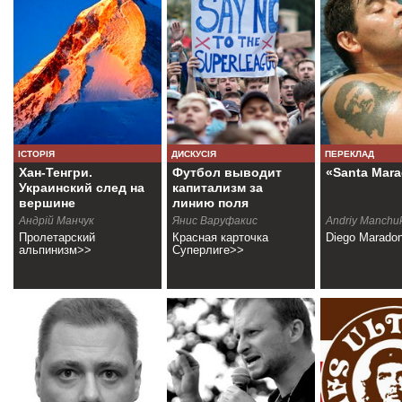
ІСТОРІЯ
ДИСКУСІЯ
ПЕРЕКЛАД
Хан-Тенгри.
Футбол выводит
«Santa Mar
Украинский след на
капитализм за
вершине
линию поля
Андрiй Манчук
Янис Варуфакис
Andriy Manchu
Пролетарский
Красная карточка
Diego Maradon
альпинизм>>
Суперлиге>>