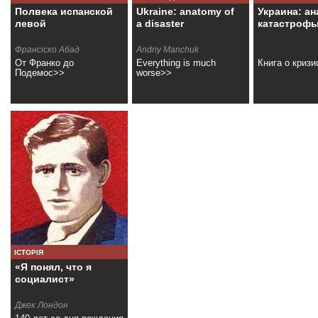
Полвека испанской
Ukraine: anatomy of
Украина: а
левой
a disaster
катастроф
Франсіско Абад
Andriy Manchuk
От Франко до
Everything is much
Книга о криз
Подемос>>
worse>>
ІСТОРІЯ
«Я понял, что я
социалист»
Джек Лондон