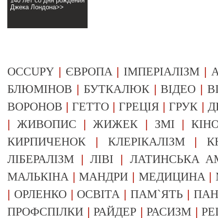
140 лет со дня рождения
Джека Лондона>>
|
|
|
OCCUPY
ЄВРОПА
ІМПЕРІАЛІЗМ
А
|
|
|
БЛЮМІНОВ
БУТКАЛЮК
ВІДЕО
В
|
|
|
|
ВОРОНОВ
ГЕТТО
ГРЕЦІЯ
ГРУК
Д
|
|
|
|
ЖИВОПИС
ЖИЖЕК
ЗМІ
КІН
|
|
КИРПИЧЕНОК
КЛЕРІКАЛІЗМ
К
|
|
ЛІБЕРАЛІЗМ
ЛІВІ
ЛАТИНСЬКА А
|
|
|
МАЛЬКІНА
МАНДРИ
МЕДИЦИНА
|
|
|
|
ОРЛЕНКО
ОСВІТА
ПАМ`ЯТЬ
ПА
|
|
|
ПРОФСПІЛКИ
РАЙДЕР
РАСИЗМ
РЕ