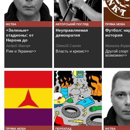
ФЕТВА
АВТОРСЬКИЙ ПОГЛЯД
ПРЯМА МОВА
«Зеленые»
Неуправляемая
Футбол: на
стадионы: от
демократия
история
Нерона до
Порошенко
Андрій Манчук
Олексій Сахнін
Микаэль Корр
Рим и Украина>>
Власть и кризис>>
Другой спорт
возможен>>
ПРЯМА МОВА
ПЕРЕКЛАД
ФЕТВА