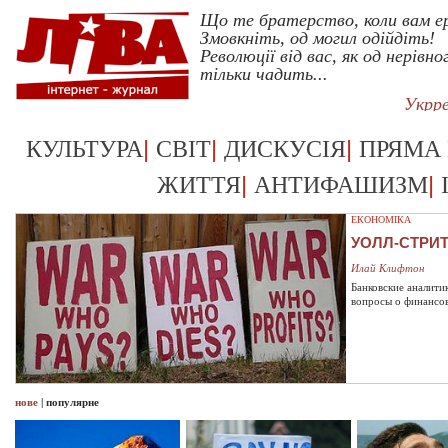
Що те братерство, коли вам е
Змовкніть, од могил одійдіть!
Революції від вас, як од нерівно
тільки чадить...
Укрр
|
|
|
КУЛЬТУРА
СВІТ
ДИСКУСІЯ
ПРЯМА
|
|
ЖИТТЯ
АНТИФАШИЗМ
ЕКОНОМІКА
УОЛЛ-СТРИ
Илай Клифтон
Банковские аналити
вопросы о финансо
нове
|
популярне