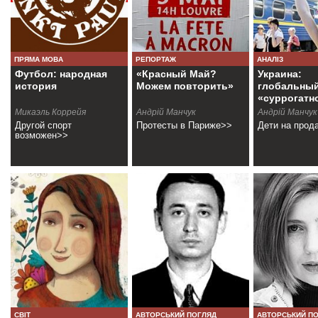
ПРЯМА МОВА
РЕПОРТАЖ
АНАЛІЗ
Футбол: народная
«Красный Май?
Украина:
история
Можем повторить»
глобальный
«суррогатн
материнств
Микаэль Коррейя
Андрiй Манчук
Андрiй Манчук
Другой спорт
Протесты в Париже>>
Дети на прод
возможен>>
СВІТ
АВТОРСЬКИЙ ПОГЛЯД
АВТОРСЬКИЙ П