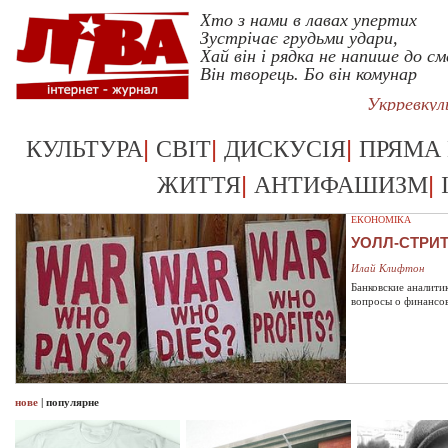
Хто з нами в лавах упертих
Зустрічає грудьми удари,
Хай він і рядка не напише до см
Він творець. Бо він комунар
Укрревку
|
|
|
КУЛЬТУРА
СВІТ
ДИСКУСІЯ
ПРЯМА
|
|
ЖИТТЯ
АНТИФАШИЗМ
ЕКОНОМІКА
УОЛЛ-СТРИ
Илай Клифтон
Банковские аналити
вопросы о финансо
нове
|
популярне