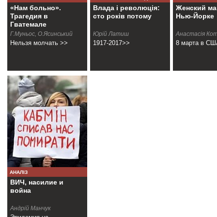
«Нам больно».
Влада і революція:
Женский ма
Трагедия в
сто років потому
Нью-Йорке
Гватемале
Г.Муньос, О.Ясинський
Юрiй Латиш
Анастасiя Ко
Нельзя молчать >>
1917-2017>>
8 марта в С
АНАЛІЗ
ВИЧ, насилие и
война
Андрій Манчук