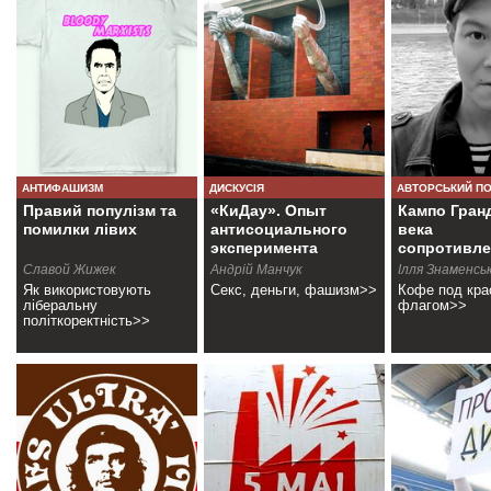
АНТИФАШИЗМ
ДИСКУСІЯ
АВТОРСЬКИЙ П
Правий популізм та
«КиДау». Опыт
Кампо Гранд
помилки лівих
антисоциального
века
эксперимента
сопротивле
Славой Жижек
Андрій Манчук
Ілля Знаменсь
Як використовують
Секс, деньги, фашизм>>
Кофе под кр
ліберальну
флагом>>
політкоректність>>