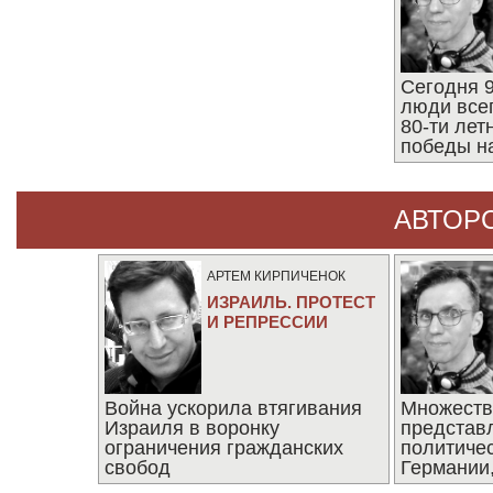
Сегодня 9
люди все
80-ти ле
победы н
АВТОР
АРТЕМ КИРПИЧЕНОК
ИЗРАИЛЬ. ПРОТЕСТ
И РЕПРЕССИИ
Война ускорила втягивания
Множеств
Израиля в воронку
представ
ограничения гражданских
политиче
свобод
Германии,
последни