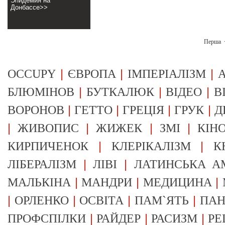
Эпидемия на
Донбассе>>
Перша
|
|
|
OCCUPY
ЄВРОПА
ІМПЕРІАЛІЗМ
А
|
|
|
БЛЮМІНОВ
БУТКАЛЮК
ВІДЕО
В
|
|
|
|
ВОРОНОВ
ГЕТТО
ГРЕЦІЯ
ГРУК
Д
|
|
|
|
ЖИВОПИС
ЖИЖЕК
ЗМІ
КІН
|
|
КИРПИЧЕНОК
КЛЕРІКАЛІЗМ
К
|
|
ЛІБЕРАЛІЗМ
ЛІВІ
ЛАТИНСЬКА А
|
|
|
МАЛЬКІНА
МАНДРИ
МЕДИЦИНА
|
|
|
|
ОРЛЕНКО
ОСВІТА
ПАМ`ЯТЬ
ПА
|
|
|
ПРОФСПІЛКИ
РАЙДЕР
РАСИЗМ
РЕ