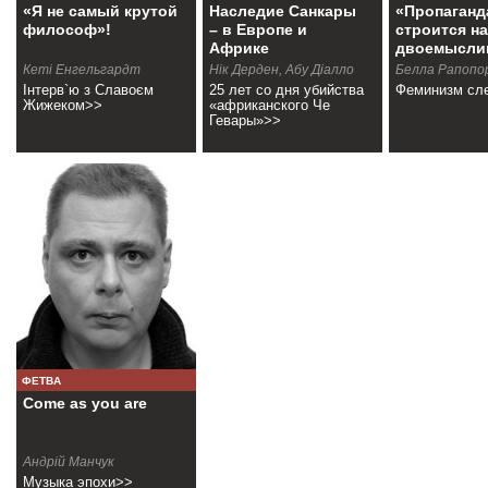
«Я не самый крутой
Наследие Санкары
«Пропаганд
философ»!
– в Европе и
строится на
Африке
двоемысли
Кеті Енгельгардт
Нік Дерден, Абу Діалло
Белла Рапопо
Інтерв`ю з Славоєм
25 лет со дня убийства
Феминизм сл
Жижеком>>
«африканского Че
Гевары»>>
ФЕТВА
Come as you are
Андрій Манчук
Музыка эпохи>>