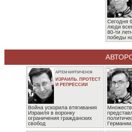
Сегодня 9
люди все
80-ти ле
победы н
АВТОР
АРТЕМ КИРПИЧЕНОК
ИЗРАИЛЬ. ПРОТЕСТ
И РЕПРЕССИИ
Война ускорила втягивания
Множеств
Израиля в воронку
представ
ограничения гражданских
политиче
свобод
Германии,
последни