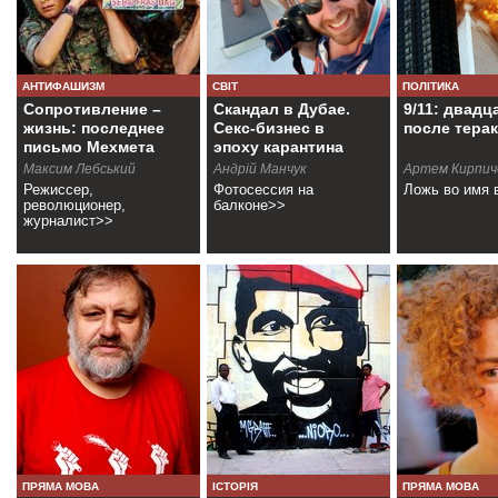
АНТИФАШИЗМ
СВІТ
ПОЛІТИКА
Сопротивление –
Скандал в Дубае.
9/11: двадц
жизнь: последнее
Секс-бизнес в
после тера
письмо Мехмета
эпоху карантина
Аксоя
Максим Лебський
Андрiй Манчук
Артем Кирпич
Режиссер,
Фотосессия на
Ложь во имя 
революционер,
балконе>>
журналист>>
ПРЯМА МОВА
ІСТОРІЯ
ПРЯМА МОВА