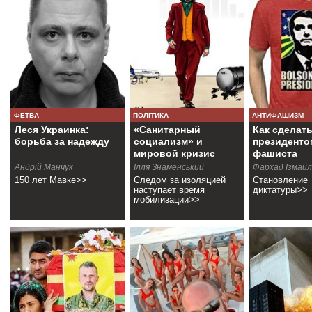
ФЕТВА
ПОЛІТИКА
АНТИФАШИЗМ
Леся Украинка:
«Санитарный
Как сделат
борьба за надежду
социализм» и
президенто
мировой кризис
фашиста
Андрiй Манчук
Ілля Знаменський
Фархад Ізмайл
150 лет Мавке>>
Следом за изоляцией
Становление
наступает время
диктатуры>>
мобилизации>>