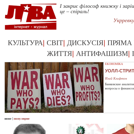
І закриє філософ книжку і зар
це – спіраль!
Укрревк
|
|
|
КУЛЬТУРА
СВІТ
ДИСКУСІЯ
ПРЯМА
|
|
ЖИТТЯ
АНТИФАШИЗМ
ЕКОНОМІКА
УОЛЛ-СТРИ
Илай Клифтон
Банковские аналити
вопросы о финансо
нове
|
популярне