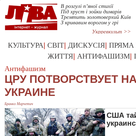
В розгулі п’яної стихії
Під хруст і зойки димарів
Тремтить золотоверхий Київ
З кривавим ворогом у грі
Укрревкульт >>
|
|
|
КУЛЬТУРА
СВІТ
ДИСКУСІЯ
ПРЯМА
|
|
ЖИТТЯ
АНТИФАШИЗМ
Антифашизм
ЦРУ ПОТВОРСТВУЕТ Н
УКРАИНЕ
Бранко Марчетич
США та
украинс