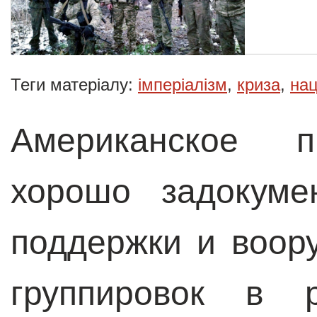
Теги матеріалу:
імперіалізм
,
криза
,
на
Американское п
хорошо задокуме
поддержки и воор
группировок в 