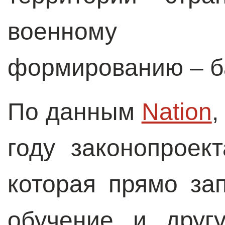
военн
формированию – б
По данным
Nation
,
году законопроек
которая прямо за
обучение и друг