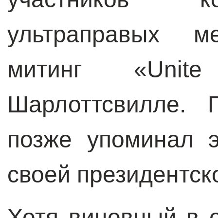
ультраправых ме
митинг «Uni
Шарлоттсвилле. 
позже упоминал 
своей президентск
Хотя виновный в 