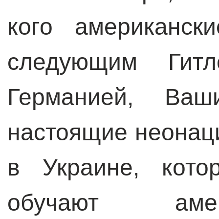
кого американск
следующим Гитл
Германией, Ваши
настоящие неонац
в Украине, кото
обучают аме