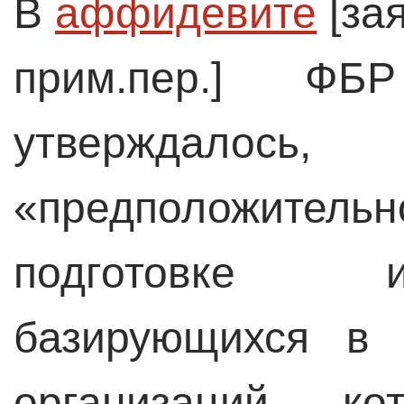
В
аффидевите
[за
прим.пер.] Ф
утверждало
«предположите
подготовке 
базирующихся в 
организаций, ко