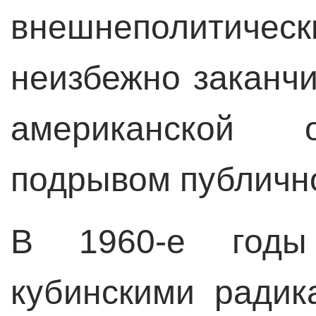
внешнеполитичес
неизбежно заканч
американской 
подрывом публичн
В 1960-е год
кубинскими ради