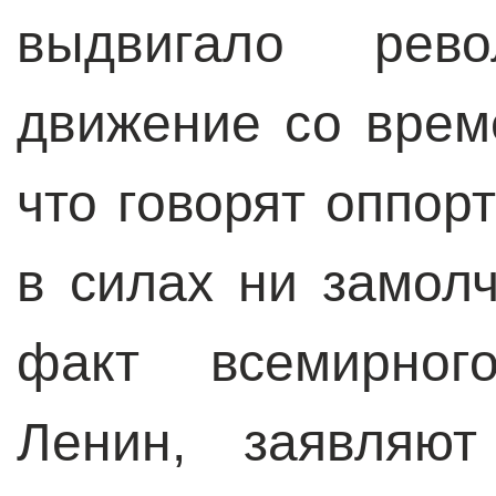
выдвигало рево
движение со врем
что говорят оппор
в силах ни замолч
факт всемирног
Ленин, заявляю