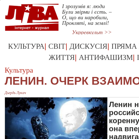
І зрозумів я: люди
Були звірми і єсть. –
О, що ви наробили,
Прокляті, на землі!
Укрревкульт >>
|
|
|
КУЛЬТУРА
СВІТ
ДИСКУСІЯ
ПРЯМА
|
|
ЖИТТЯ
АНТИФАШИЗМ
Культура
ЛЕНИН. ОЧЕРК ВЗАИМ
Дьердь Лукач
Ленин н
российс
коренну
она впе
надвиг