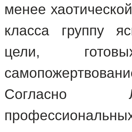
менее хаотической
класса группу я
цели, гото
самопожертвован
Согласно Л
профессиональны