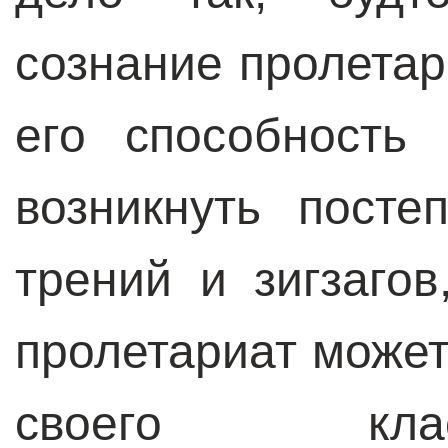
сознание пролета
его способность 
возникнуть посте
трений и зигзагов
пролетариат может
своего классо