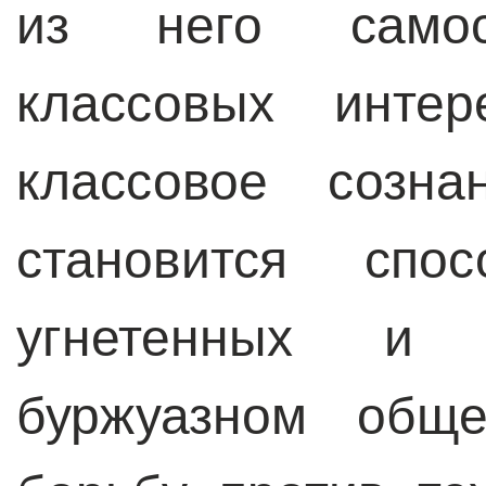
из него самост
классовых интер
классовое созна
становится спо
угнетенных и 
буржуазном обще