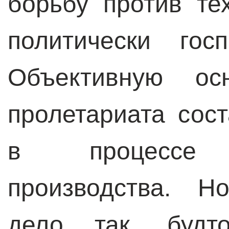
борьбу против те
политически гос
Объективную ос
пролетариата сос
в процессе ка
производства. Н
дело так, будт