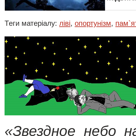
Теги матеріалу:
ліві
,
опортунізм
,
пам`я
«Звездное небо н