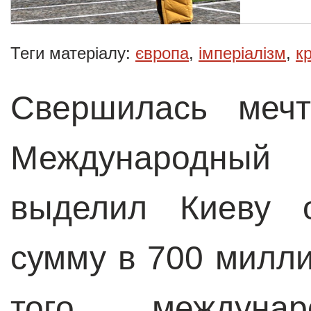
Теги матеріалу:
європа
,
імперіалізм
,
к
Свершилась мечт
Международны
выделил Киеву 
сумму в 700 милл
того, междуна