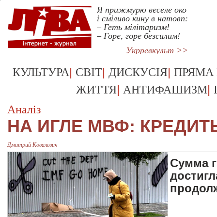
Я прижмурю веселе око
і сміливо кину в натовп:
– Геть мілітаризм!
– Горе, горе безсилим!
Укрревкульт >>
|
|
|
КУЛЬТУРА
СВІТ
ДИСКУСІЯ
ПРЯМА
|
|
ЖИТТЯ
АНТИФАШИЗМ
Аналіз
НА ИГЛЕ МВФ: КРЕДИТ
Дмитрий Ковалевич
Сумма г
достигл
продолж