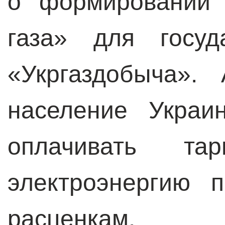
о формировании 
газа» для госуд
«Укргаздобыча».
население Украи
оплачивать 
электроэнергию 
расценкам.