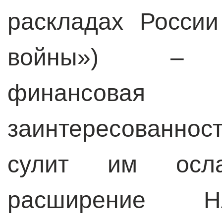
раскладах России
войны») – мн
финансовая 
заинтересованнос
сулит им осл
расширение 