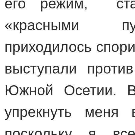
его режим, ста
«красными пу
приходилось спори
выступали проти
Южной Осетии. В
упрекнуть меня 
поскольку я все