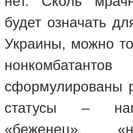
нет. Сколь мрач
будет означать дл
Украины, можно то
нонкомбатанто
сформулированы 
статусы – нап
«беженец», «н