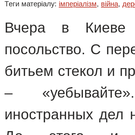
Теги матеріалу:
імперіалізм
,
війна
,
дер
Вчера в Киеве 
посольство. С пе
битьем стекол и п
– «уебывайте
иностранных дел 