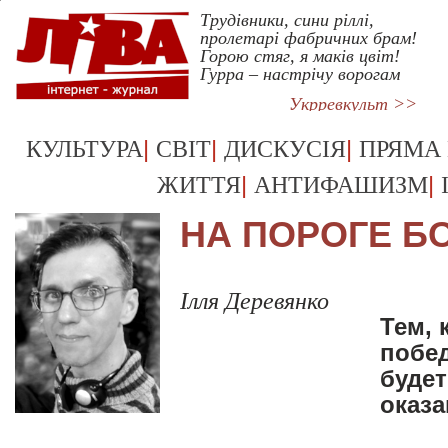
Трудівники, сини ріллі,
пролетарі фабричних брам!
Горою стяг, я маків цвіт!
Гурра – настрічу ворогам
Укрревкульт >>
|
|
|
КУЛЬТУРА
СВІТ
ДИСКУСІЯ
ПРЯМА
|
|
ЖИТТЯ
АНТИФАШИЗМ
НА ПОРОГЕ 
Ілля Деревянко
Тем, 
побе
будет
оказ