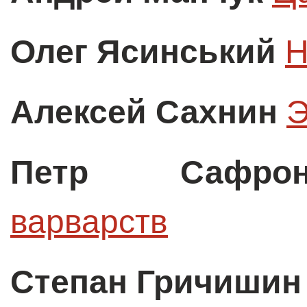
Олег Ясинський
Н
Алексей Сахнин
Э
Петр Сафрон
варварств
Степан Гричишин