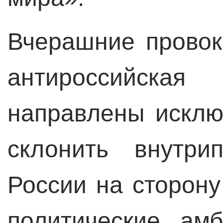
Вчерашние провок
антироссийска
направлены исклю
склонить внутри
России на сторону
политические амб