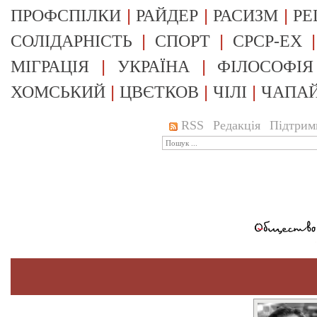
|
|
|
ПРОФСПІЛКИ
РАЙДЕР
РАСИЗМ
РЕ
|
|
СОЛІДАРНІСТЬ
СПОРТ
СРСР-EX
|
|
МІГРАЦІЯ
УКРАЇНА
ФІЛОСОФІЯ
|
|
|
ХОМСЬКИЙ
ЦВЄТКОВ
ЧІЛІ
ЧАПА
RSS
Редакція
Підтрим