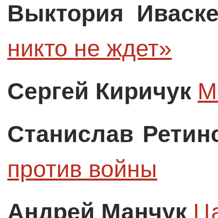
Выктория Иваск
никто не ждет»
Сергей Киричук
М
Станислав Ретин
против войны
Андрей Манчук
Ца