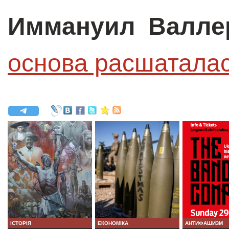
Иммануил Валле
основа расшатала
ІСТОРІЯ
ЕКОНОМІКА
АНТИФАШИЗМ