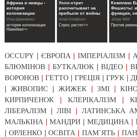
Африка и немцы -
Уолл-стрит
Комплекс Б
история
рассчитывает на
Фашисты: и
колонизации
прибыли от войны
функции, с
Намибии
Илья Деревянко
Илай Клифтон
Junge Welt
история колонизации
Спрос растет>>
Против ревиз
Намибии>>
|
|
|
OCCUPY
ЄВРОПА
ІМПЕРІАЛІЗМ
А
|
|
|
БЛЮМІНОВ
БУТКАЛЮК
ВІДЕО
В
|
|
|
|
ВОРОНОВ
ГЕТТО
ГРЕЦІЯ
ГРУК
Д
|
|
|
|
ЖИВОПИС
ЖИЖЕК
ЗМІ
КІН
|
|
КИРПИЧЕНОК
КЛЕРІКАЛІЗМ
К
|
|
ЛІБЕРАЛІЗМ
ЛІВІ
ЛАТИНСЬКА А
|
|
|
МАЛЬКІНА
МАНДРИ
МЕДИЦИНА
|
|
|
|
ОРЛЕНКО
ОСВІТА
ПАМ`ЯТЬ
ПА