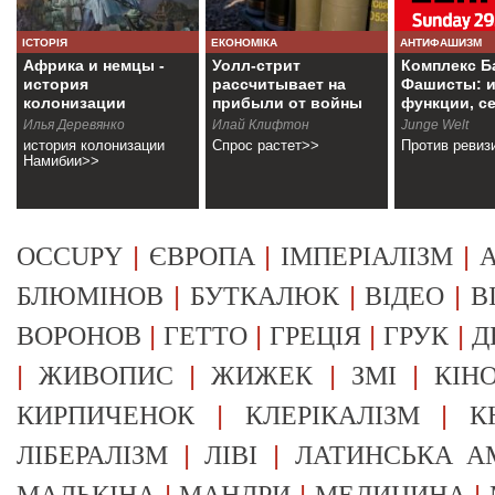
ІСТОРІЯ
ЕКОНОМІКА
АНТИФАШИЗМ
Африка и немцы -
Уолл-стрит
Комплекс Б
история
рассчитывает на
Фашисты: и
колонизации
прибыли от войны
функции, с
Намибии
Илья Деревянко
Илай Клифтон
Junge Welt
история колонизации
Спрос растет>>
Против ревиз
Намибии>>
|
|
|
OCCUPY
ЄВРОПА
ІМПЕРІАЛІЗМ
А
|
|
|
БЛЮМІНОВ
БУТКАЛЮК
ВІДЕО
В
|
|
|
|
ВОРОНОВ
ГЕТТО
ГРЕЦІЯ
ГРУК
Д
|
|
|
|
ЖИВОПИС
ЖИЖЕК
ЗМІ
КІН
|
|
КИРПИЧЕНОК
КЛЕРІКАЛІЗМ
К
|
|
ЛІБЕРАЛІЗМ
ЛІВІ
ЛАТИНСЬКА А
|
|
|