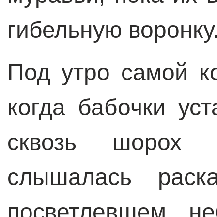
гибельную воронку
Под утро самой ко
когда бабочки ус
сквозь шорох 
слышалась раска
посветлевшем не