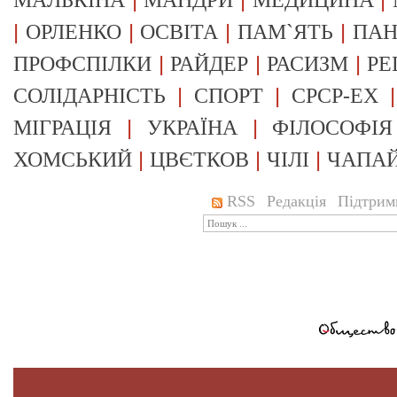
МАЛЬКІНА
МАНДРИ
МЕДИЦИНА
|
|
|
|
ОРЛЕНКО
ОСВІТА
ПАМ`ЯТЬ
ПА
|
|
|
ПРОФСПІЛКИ
РАЙДЕР
РАСИЗМ
РЕ
|
|
СОЛІДАРНІСТЬ
СПОРТ
СРСР-EX
|
|
МІГРАЦІЯ
УКРАЇНА
ФІЛОСОФІЯ
|
|
|
ХОМСЬКИЙ
ЦВЄТКОВ
ЧІЛІ
ЧАПА
RSS
Редакція
Підтрим