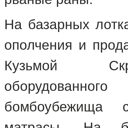
На базарных лотк
ополчения и прод
Кузьмой С
оборудован
бомбоубежища 
матрасы. На бу