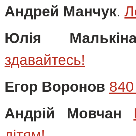
Андрей Манчук
.
Л
Юлія Малькін
здавайтесь!
Егор Воронов
840
Андрій Мовчан
дітям!