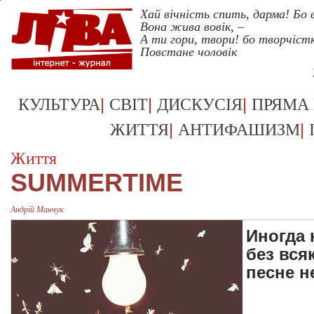
Хай вічність спить, дарма! Бо
Вона жива вовік, –
А ти гори, твори! бо творчіс
Повстане чоловік
|
|
|
КУЛЬТУРА
СВІТ
ДИСКУСІЯ
ПРЯМА
|
|
ЖИТТЯ
АНТИФАШИЗМ
Життя
SUMMERTIME
Андрій Манчук
Иногда
без вся
песне н