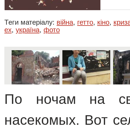
Теги матеріалу:
війна
,
гетто
,
кіно
,
криз
ex
,
україна
,
фото
По ночам на св
насекомых. Вот се