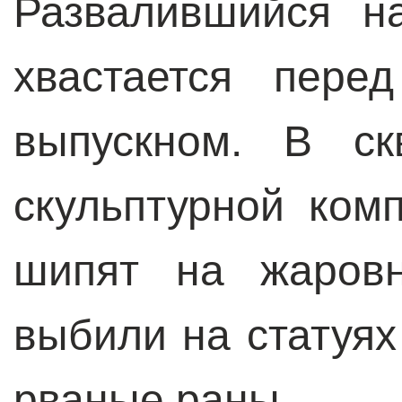
Развалившийся н
хвастается пере
выпускном. В ск
скульптурной ком
шипят на жаровн
выбили на статуях
рваные раны.