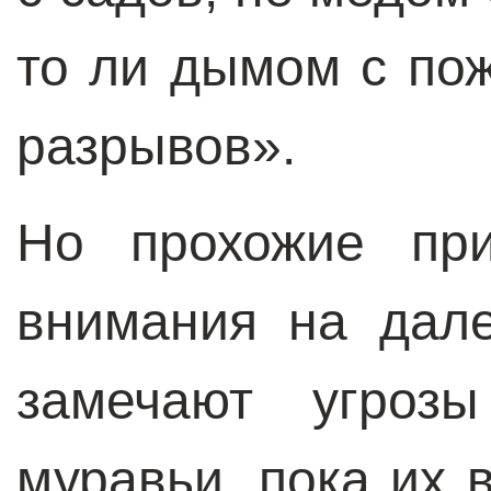
то ли дымом с пож
разрывов».
Но п
рохожие пр
внимания на дал
замечают угроз
муравьи, пока их в