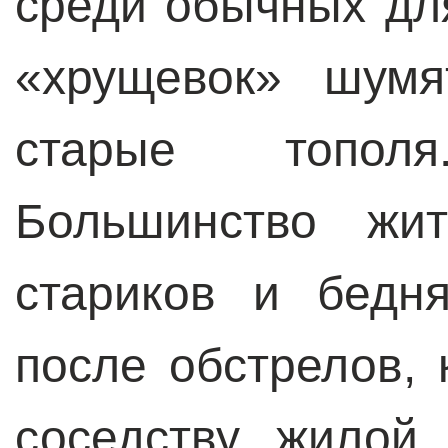
среди обычных дл
«хрущевок» шумя
старые топол
Большинство жит
стариков и бедн
после обстрелов,
соседству жилой