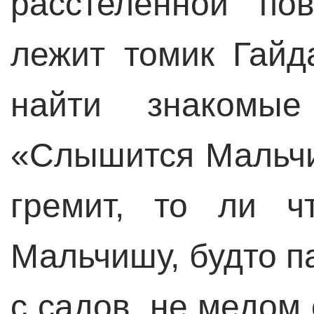
расстеленной по
лежит томик Гайд
найти знакомые
«Слышится Мальчиш
гремит, то ли чт
Мальчишу, будто п
с садов, не медом 