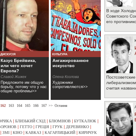
В ходе Холодн
Советского Со
его противник
ДИСКУСІЯ
КУЛЬТУРА
Казус Брейвика,
Ангажированное
или чего хочет
искусство
Европа?
Славой Жижек
Олена Козлова
Постсоветские
Предложите им общую
Художники
либерализмом 
борьбу, потому что у нас
сопротивляются>>
считая назван
общие проблемы>>
162
163
164
165
166
167
>>
Остання
ФРИКА
|
БЛИЗЬКИЙ СХІД
|
БЛЮМІНОВ
|
БУТКАЛЮК
|
ВОРОНОВ
|
ГЕТТО
|
ГРЕЦІЯ
|
ГРУК
|
ДЕРЕВЯНКО
|
|
ЗМІ
|
КІНО
|
КАВКАЗ
|
КАГАРЛИЦЬКИЙ
|
КИРИЧУК