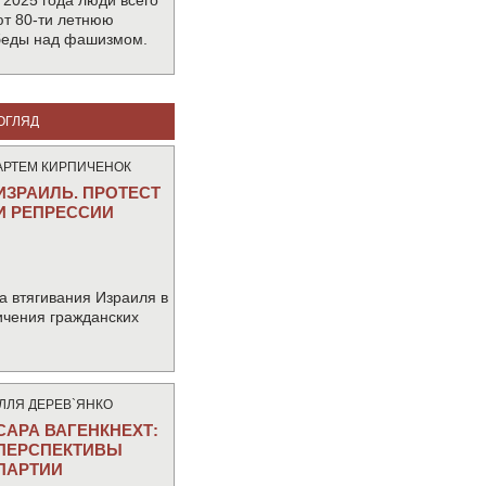
 2025 года люди всего
т 80-ти летнюю
беды над фашизмом.
ОГЛЯД
АРТЕМ КИРПИЧЕНОК
ИЗРАИЛЬ. ПРОТЕСТ
И РЕПРЕССИИ
а втягивания Израиля в
ичения гражданских
IЛЛЯ ДЕРЕВ`ЯНКО
САРА ВАГЕНКНЕХТ:
ПЕРСПЕКТИВЫ
ПАРТИИ