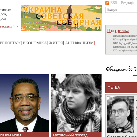
RSS
Редакція
змогла.
рон,
трон
евкульт >>
Підтримка
BTC: bc1qu5fqdlu8zd
BCH: qp87gcztla4lpzq
РЕПОРТАЖ
|
ЕКОНОМІКА
|
ЖИТТЯ
|
АНТИФАШИЗМ
|
BTG: btg1qgeq82g7ef
ETH: 0xe51FF8F0D4d
LTC: ltc1q3vrqe8tyzc
ФЕТВА
ПРЯМА МОВА
АВТОРСЬКИЙ ПОГЛЯД