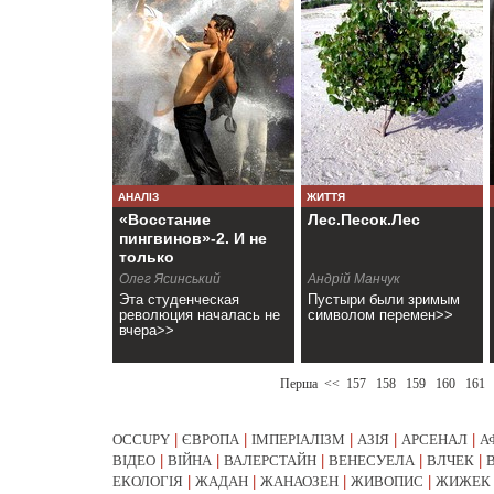
АНАЛІЗ
ЖИТТЯ
«Восстание
Лес.Песок.Лес
пингвинов»-2. И не
только
(+фоторепортаж)
Олег Ясинський
Андрій Манчук
Эта студенческая
Пустыри были зримым
революция началась не
символом перемен>>
вчера>>
Перша
<<
157
158
159
160
161
OCCUPY
|
ЄВРОПА
|
ІМПЕРІАЛІЗМ
|
АЗІЯ
|
АРСЕНАЛ
|
А
ВІДЕО
|
ВІЙНА
|
ВАЛЕРСТАЙН
|
ВЕНЕСУЕЛА
|
ВЛЧЕК
|
ЕКОЛОГІЯ
|
ЖАДАН
|
ЖАНАОЗЕН
|
ЖИВОПИС
|
ЖИЖЕК