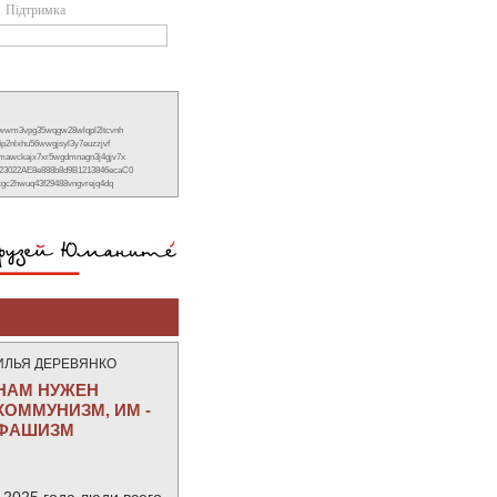
Підтримка
xwwm3vpg35wqgw28wlqpl2ltcvnh
6p2nlxhu56wwgjsyl3y7euzzjvf
nmawckajx7xr5wgdmnagn3j4gjv7x
23022AE8e888b8d9B1213846ecaC0
ckgc2hwuq43f29488vngvrejq4dq
ИЛЬЯ ДЕРЕВЯНКО
НАМ НУЖЕН
КОММУНИЗМ, ИМ -
ФАШИЗМ