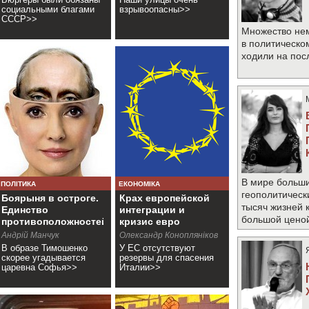
социальными благами
взрывоопасны>>
СССР>>
Множество не
в политическо
ходили на по
В мире больши
ПОЛІТИКА
ЕКОНОМІКА
геополитическ
Боярыня в остроге.
Крах европейской
тысяч жизней 
Единство
интеграции и
большой цено
противоположностей
кризис евро
Андрій Манчук
Олександр Конопляніков
В образе Тимошенко
У ЕС отсутствуют
скорее угадывается
резервы для спасения
царевна Софья>>
Италии>>