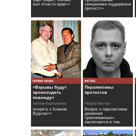
был отчасти прав>>
священники поддержали
протест>>
ПРЯМА МОВА
ФЕТВА
«Взрывы будут
Перспективы
происходить
протестов
повсюду»
Артем Кирпиченок
Андрій Манчук
Інтерв’ю з Аланом
Вопрос о перспективах
Вудсом>>
движения
«разгневанных»
заключается в том,
сможет ли оно бороться
за власть>>