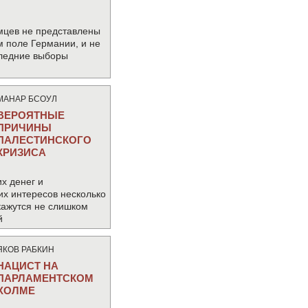
мцев не представлены
м поле Германии, и не
следние выборы
МАНАР БСОУЛ
ВЕРОЯТНЫЕ
ПРИЧИНЫ
ПАЛЕСТИНСКОГО
КРИЗИСА
х денег и
их интересов несколько
кажутся не слишком
й
ЯКОВ РАБКИН
НАЦИСТ НА
ПАРЛАМЕНТСКОМ
ХОЛМЕ