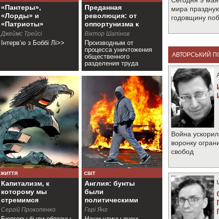
Сегодня 9 мая
«Пантеры»,
Преданная
мира праздную
«Лорды» и
революция: от
годовщину по
«Патриоты»
оппортунизма к
(+видео)
измене
Джеймс Трейсі
Віктор Шапінов
Інтерв’ю з Боббі Лі>>
Производным от
процесса уничтожения
АВТОРСЬКИЙ П
общественного
разделения труда
является и проблема
бюрократии>>
Война ускорил
воронку огран
свобод
ЖИТТЯ
СВІТ
Капитализм, к
Англия: бунты
которому мы
были
стремимся
политическими
(+фоторепортаж)
Cергій Прокопенко
Гері Янг
Бюргеры были обязаны
Наши улицы очень