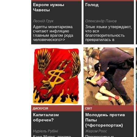
Европе нужны
Голод
Чавесы
Леонід Грук
Олександр Панов
Адепты монетаризма
Злые языки утверждают,
считают инфляцию
что вся
главным врагом рода
благотворительность
человеческого>>
превратилась в
бизнес>>
ДИСКУСІЯ
СВІТ
Капитализм
Молодежь против
обречен?
Папы
(+фоторепортаж)
Нуріель Рубіні
Жером Роос
Карл Маркс, похоже,
Прогрессивные