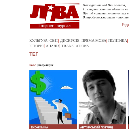
Похмура ніч над Чілі залягла,
Та смерть життя здолати не 
Ще під катами похитнеться т
В народу кожна пісня – то па
Укрр
КУЛЬТУРА
|
СВІТ
|
ДИСКУСІЯ
|
ПРЯМА МОВА
|
ПОЛІТИКА
|
ІСТОРІЯ
|
АНАЛІЗ
|
TRANSLATIONS
ТЕГ
нове
|
популярне
ЕКОНОМІКА
АВТОРСЬКИЙ ПОГЛЯД