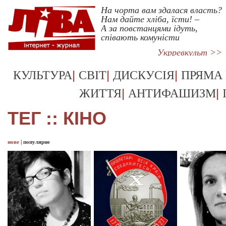
На чорта вам здалася власть?
Нам дайте хліба, їсти! –
А за повстанцями ідуть,
співають комуністи
Укрревкульт >>
|
|
|
КУЛЬТУРА
СВІТ
ДИСКУСІЯ
ПРЯМА
|
|
ЖИТТЯ
АНТИФАШИЗМ
ТЕГ :: КІНО
нове
|
популярне