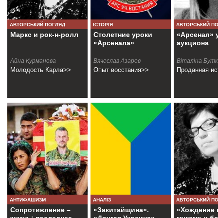
АВТОРСЬКИЙ ПОГЛЯД
ІСТОРІЯ
АВТОРСЬКИЙ П
Маркс и рок-н-ролл
Столетние уроки
«Арсенал» 
«Арсенала»
аукциона
Айна Курманова
Вячеслав Азаров
Віталіна Бут
Молодость Карла>>
Опыт восстания>>
Проданная ис
АНТИФАШИЗМ
АНАЛІЗ
АВТОРСЬКИЙ П
Сопротивление –
«Закитайщина».
«Хождение 