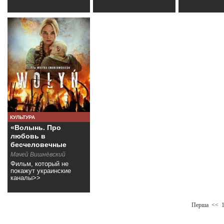
КУЛЬТУРА
«Волынь. Про
любовь в
бесчеловечные
времена»
Мачей Вишнёвский
Фильм, который не
покажут украинские
каналы>>
Перша
<<