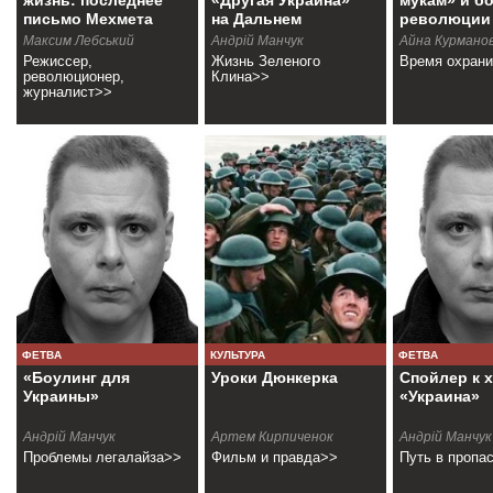
жизнь: последнее
«Другая Украина»
мукам» и б
письмо Мехмета
на Дальнем
революции
Аксоя
Востоке
Максим Лебський
Андрій Манчук
Айна Курмано
Режиссер,
Жизнь Зеленого
Время охран
революционер,
Клина>>
журналист>>
ФЕТВА
КУЛЬТУРА
ФЕТВА
«Боулинг для
Уроки Дюнкерка
Спойлер к 
Украины»
«Украина»
Андрій Манчук
Артем Кирпиченок
Андрій Манчук
Проблемы легалайза>>
Фильм и правда>>
Путь в пропа