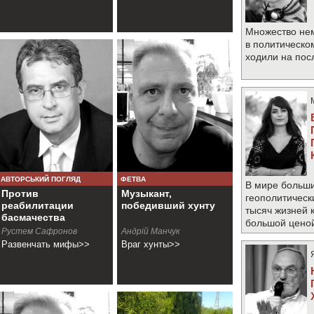
Множество не
в политическо
ходили на по
АВТОРСЬКИЙ ПОГЛЯД
ФЕТВА
В мире больши
Против
Музыкант,
геополитическ
реабилитации
победивший хунту
тысяч жизней 
басмачества
большой цено
Рустем Сафронов
Андрiй Манчук
Развенчать мифы>>
Враг хунты>>