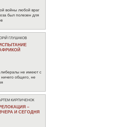
ой войны любой враг
юза был полезен для
ов
ЮРIЙ ГЛУШАКОВ
ИСПЫТАНИЕ
АФРИКОЙ
 либералы не имеют с
ничего общего, не
ия
АРТЕМ КИРПИЧЕНОК
РЕЛОКАЦИЯ –
ВЧЕРА И СЕГОДНЯ