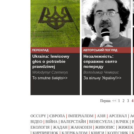
ПЕРЕКЛАД
АВТОРСЬКИЙ ПОГЛЯД
Ukraina: lewicowy
Незалежність:
głos o potrzebie
справжнє свято
prawdziwej
попереду
niepodległości
Wołodymyr Czemerys
Володимир Чемерис
To smutne święto>>
За вільну Україну!>>
Перша
<<
1
2
3
4
OCCUPY
|
ЄВРОПА
|
ІМПЕРІАЛІЗМ
|
АЗІЯ
|
АРСЕНАЛ
|
А
ВІДЕО
|
ВІЙНА
|
ВАЛЕРСТАЙН
|
ВЕНЕСУЕЛА
|
ВЛЧЕК
|
ЕКОЛОГІЯ
|
ЖАДАН
|
ЖАНАОЗЕН
|
ЖИВОПИС
|
ЖИЖЕК
|
КИРПИЧЕНОК
|
КЛЕРІКАЛІЗМ
|
КНИГИ
|
КОЛЕСНИК
|