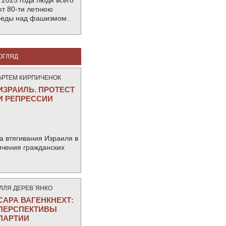
 2025 года люди всего
т 80-ти летнюю
беды над фашизмом.
ОГЛЯД
АРТЕМ КИРПИЧЕНОК
ИЗРАИЛЬ. ПРОТЕСТ
И РЕПРЕССИИ
а втягивания Израиля в
ичения гражданских
IЛЛЯ ДЕРЕВ`ЯНКО
САРА ВАГЕНКНЕХТ:
ПЕРСПЕКТИВЫ
ПАРТИИ