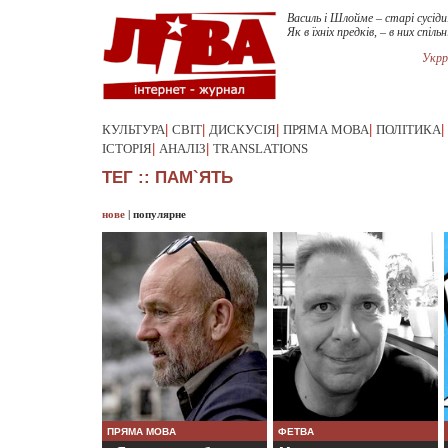
Василь і Шлойме – старі сусіди
Як в їхніх предків, – в них спільн
Укрр
КУЛЬТУРА
|
СВІТ
|
ДИСКУСІЯ
|
ПРЯМА МОВА
|
ПОЛІТИКА
|
ІСТОРІЯ
|
АНАЛІЗ
|
TRANSLATIONS
ТЕГ :: ПАМ`ЯТЬ
нове
|
популярне
ПРЯМА МОВА
ФЕТВА