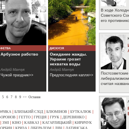
В ходе Холодн
Советского Со
его противник
ФЕТВА
ДИСКУСІЯ
Арбузное рабство
Ожидание жажды.
Украине грозит
нехватка воды
Андрiй Манчук
Андрiй Манчук
Постсоветские
Чужой праздник>>
Предпоследняя капля>>
либерализмом 
считая назван
5
6
7
8
9
>>
Остання
ФРИКА
|
БЛИЗЬКИЙ СХІД
|
БЛЮМІНОВ
|
БУТКАЛЮК
|
ВОРОНОВ
|
ГЕТТО
|
ГРЕЦІЯ
|
ГРУК
|
ДЕРЕВЯНКО
|
|
ЗМІ
|
КІНО
|
КАВКАЗ
|
КАГАРЛИЦЬКИЙ
|
КИРИЧУК
КОРБИН
|
КРИЗА
|
ЛІБЕРАЛІЗМ
|
ЛІВІ
|
ЛАТИНСЬКА