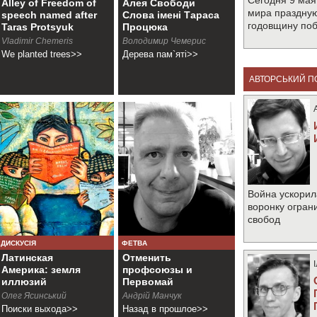
Сегодня 9 мая
Alley of Freedom of
Алея Свободи
мира праздную
speech named after
Слова імені Тараса
годовщину по
Taras Protsyuk
Процюка
Vladimir Chemeris
Володимир Чемерис
We planted trees>>
Дерева пам`яті>>
АВТОРСЬКИЙ П
Война ускорил
воронку огран
свобод
ДИСКУСІЯ
ФЕТВА
Латинская
Отменить
Америка: земля
профсоюзы и
иллюзий
Первомай
Олег Ясинський
Андрiй Манчук
Поиски выхода>>
Назад в прошлое>>