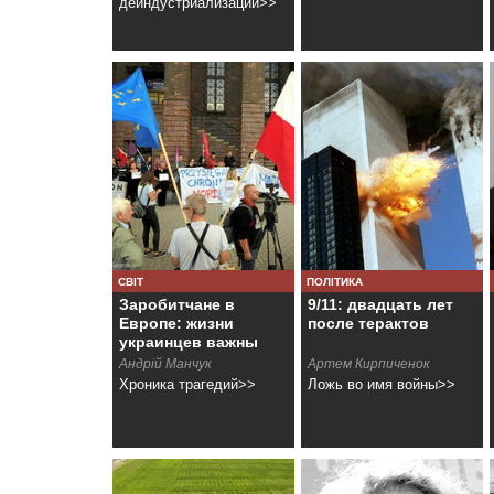
деиндустриализации>>
СВІТ
ПОЛІТИКА
Заробитчане в
9/11: двадцать лет
Европе: жизни
после терактов
украинцев важны
Андрiй Манчук
Артем Кирпиченок
Хроника трагедий>>
Ложь во имя войны>>