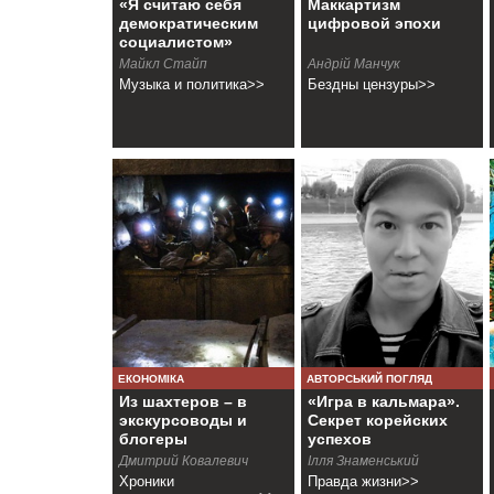
«Я считаю себя
Маккартизм
демократическим
цифровой эпохи
социалистом»
Майкл Стайп
Андрiй Манчук
Музыка и политика>>
Бездны цензуры>>
ЕКОНОМІКА
АВТОРСЬКИЙ ПОГЛЯД
Из шахтеров – в
«Игра в кальмара».
экскурсоводы и
Секрет корейских
блогеры
успехов
Дмитрий Ковалевич
Ілля Знаменський
Хроники
Правда жизни>>