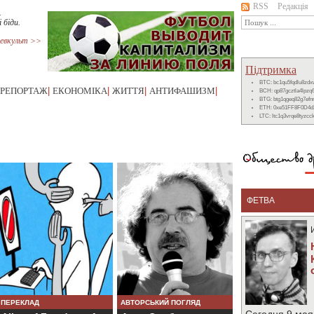
RSS
Редакція
.
і біди.
евкульт >>
Підтримка
BTC: bc1qu5fqdlu8zd
РЕПОРТАЖ
|
ЕКОНОМІКА
|
ЖИТТЯ
|
АНТИФАШИЗМ
|
BCH: qp87gcztla4lpzq
BTG: btg1qgeq82g7ef
ETH: 0xe51FF8F0D4d
LTC: ltc1q3vrqe8tyzc
ФЕТВА
ПЕРЕКЛАД
АВТОРСЬКИЙ ПОГЛЯД