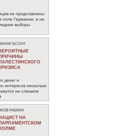
мцев не представлены
м поле Германии, и не
следние выборы
МАНАР БСОУЛ
ВЕРОЯТНЫЕ
ПРИЧИНЫ
ПАЛЕСТИНСКОГО
КРИЗИСА
х денег и
их интересов несколько
кажутся не слишком
й
ЯКОВ РАБКИН
НАЦИСТ НА
ПАРЛАМЕНТСКОМ
ХОЛМЕ