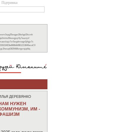
Підтримка
xwwm3vpg35wqgw28wlqpl2ltcvnh
6p2nlxhu56wwgjsyl3y7euzzjvf
nmawckajx7xr5wgdmnagn3j4gjv7x
23022AE8e888b8d9B1213846ecaC0
ckgc2hwuq43f29488vngvrejq4dq
ИЛЬЯ ДЕРЕВЯНКО
НАМ НУЖЕН
КОММУНИЗМ, ИМ -
ФАШИЗМ