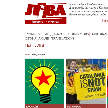
Я з вами був в Огайо орачем,
Я ваш любимий ніггер з Колора
Тікали ми і, човна зсунувши пле
Велике сонце зустрічали радо
Укрр
КУЛЬТУРА
|
СВІТ
|
ДИСКУСІЯ
|
ПРЯМА МОВА
|
ПОЛІТИКА
|
ІСТОРІЯ
|
АНАЛІЗ
|
TRANSLATIONS
ТЕГ :: ЛІВІ
нове
|
популярне
ДИСКУСІЯ
РЕПОРТАЖ