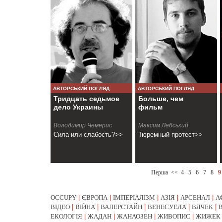
АВТОРСЬКИЙ ПОГЛЯД
АВТОРСЬКИЙ ПОГЛЯД
Тридцать седьмое
Больше, чем
дело Украины
фильм
Володимир Чемерис
Максим Лебський
Сила или слабость?>>
Тюремный протест>>
Перша
<<
4
5
6
7
8
9
OCCUPY
|
ЄВРОПА
|
ІМПЕРІАЛІЗМ
|
АЗІЯ
|
АРСЕНАЛ
|
А
ВІДЕО
|
ВІЙНА
|
ВАЛЕРСТАЙН
|
ВЕНЕСУЕЛА
|
ВЛЧЕК
|
ЕКОЛОГІЯ
|
ЖАДАН
|
ЖАНАОЗЕН
|
ЖИВОПИС
|
ЖИЖЕК