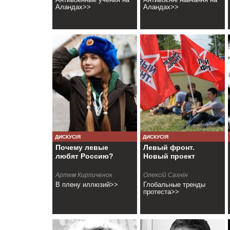
Аландах>>
Аландах>>
ДИСКУСІЯ
ДИСКУСІЯ
Почему левые
Левый фронт.
любят Россию?
Новый проект
Артем Кирпиченок
Олексій Сахнін
В плену иллюзий>>
Глобальные тренды
протеста>>