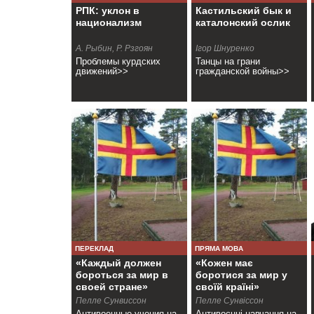
РПК: уклон в
Кастильский бык и
национализм
каталонский ослик
А. Рыбин, Р. Рзгоян
Ігор Шнуренко
Проблемы курдских
Танцы на грани
движений>>
гражданской войны>>
ПЕРЕКЛАД
ПРЯМА МОВА
«Каждый должен
«Кожен має
бороться за мир в
боротися за мир у
своей стране»
своїй країні»
Пелле Сунвиссон
Пелле Сунвіссон
Антивоенные учения на
Антивоєнні навчання на