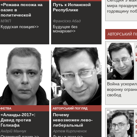
Сегодня 9 мая
«Рожава похожа на
Путь к Испанской
мира праздную
оазис в
Республике
годовщину по
политической
пустыне»
МЛКП
Франсіско Абад
Курдская позиция>>
Будущее без
монархии>>
АВТОРСЬКИЙ П
Война ускорил
воронку огран
свобод
ФЕТВА
АВТОРСЬКИЙ ПОГЛЯД
«Аланды-2017»:
Почему
Давид против
невозможен лево-
Голиафа
либеральный
альянс?
Андрій Манчук
Артем Кирпиченок
Островной лагерь>>
Львы и агнцы>>