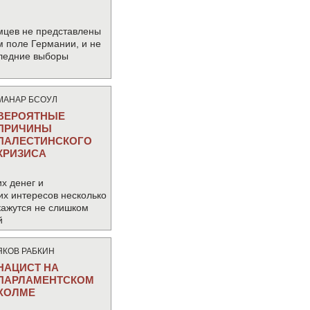
мцев не представлены
м поле Германии, и не
следние выборы
МАНАР БСОУЛ
ВЕРОЯТНЫЕ
ПРИЧИНЫ
ПАЛЕСТИНСКОГО
КРИЗИСА
х денег и
их интересов несколько
кажутся не слишком
й
ЯКОВ РАБКИН
НАЦИСТ НА
ПАРЛАМЕНТСКОМ
ХОЛМЕ