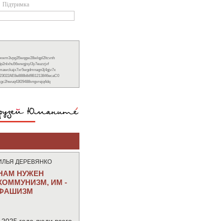
Підтримка
xwwm3vpg35wqgw28wlqpl2ltcvnh
6p2nlxhu56wwgjsyl3y7euzzjvf
nmawckajx7xr5wgdmnagn3j4gjv7x
23022AE8e888b8d9B1213846ecaC0
ckgc2hwuq43f29488vngvrejq4dq
ИЛЬЯ ДЕРЕВЯНКО
НАМ НУЖЕН
КОММУНИЗМ, ИМ -
ФАШИЗМ