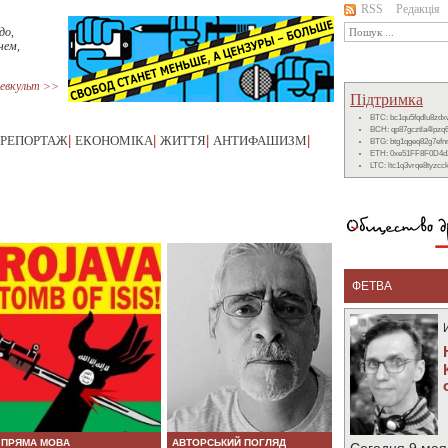
RSS
Редакція
до,
чем,
евкульт >>
Підтримка
BTC: bc1qu5fqdlu8zd
BCH: qp87gcztla4lpzq
РЕПОРТАЖ
|
ЕКОНОМІКА
|
ЖИТТЯ
|
АНТИФАШИЗМ
|
BTG: btg1qgeq82g7ef
ETH: 0xe51FF8F0D4d
LTC: ltc1q3vrqe8tyzc
ФЕТВА
ПРЯМА МОВА
АВТОРСЬКИЙ ПОГЛЯД