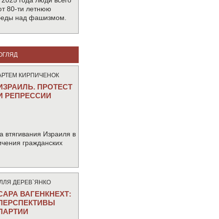
 2025 года люди всего
т 80-ти летнюю
беды над фашизмом.
ОГЛЯД
АРТЕМ КИРПИЧЕНОК
ИЗРАИЛЬ. ПРОТЕСТ
И РЕПРЕССИИ
а втягивания Израиля в
ичения гражданских
IЛЛЯ ДЕРЕВ`ЯНКО
САРА ВАГЕНКНЕХТ:
ПЕРСПЕКТИВЫ
ПАРТИИ