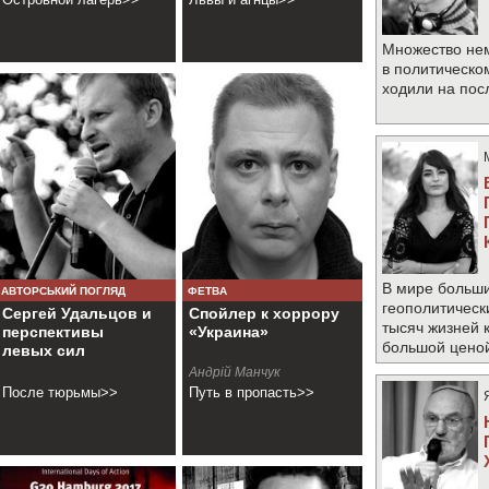
Множество не
в политическо
ходили на по
В мире больши
АВТОРСЬКИЙ ПОГЛЯД
ФЕТВА
геополитическ
Сергей Удальцов и
Спойлер к хоррору
тысяч жизней 
перспективы
«Украина»
большой цено
левых сил
Андрій Манчук
После тюрьмы>>
Путь в пропасть>>