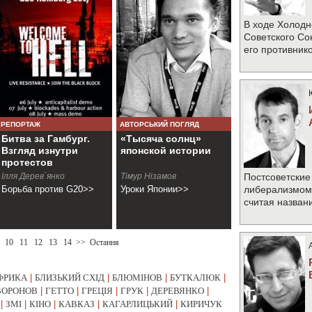
В ходе Холодн
Советского Со
его противник
РЕПОРТАЖ
АВТОРСЬКИЙ ПОГЛЯД
Битва за Гамбург.
«Тысяча солнц»
Взгляд изнутри
японской истории
протестов
Ілля Дерев`янко
Тімур Нізамов
Постсоветские
Борьба против G20>>
Уроки Японии>>
либерализмом 
считая назван
10
11
12
13
14
>>
Остання
ФРИКА
|
БЛИЗЬКИЙ СХІД
|
БЛЮМІНОВ
|
БУТКАЛЮК
|
ВОРОНОВ
|
ГЕТТО
|
ГРЕЦІЯ
|
ГРУК
|
ДЕРЕВЯНКО
|
|
ЗМІ
|
КІНО
|
КАВКАЗ
|
КАГАРЛИЦЬКИЙ
|
КИРИЧУК