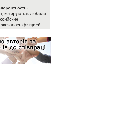
олерантность»
н, которую так любили
ссийские
 оказалась фикцией