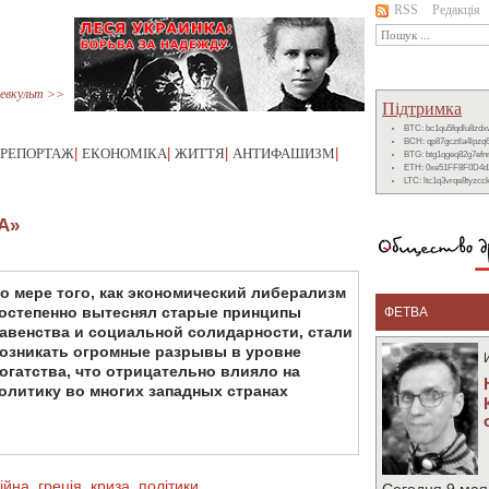
RSS
Редакція
евкульт >>
Підтримка
BTC: bc1qu5fqdlu8zd
BCH: qp87gcztla4lpzq
РЕПОРТАЖ
|
ЕКОНОМІКА
|
ЖИТТЯ
|
АНТИФАШИЗМ
|
BTG: btg1qgeq82g7ef
ETH: 0xe51FF8F0D4d
LTC: ltc1q3vrqe8tyzc
А»
о мере того, как экономический либерализм
остепенно вытеснял старые принципы
ФЕТВА
авенства и социальной солидарности, стали
озникать огромные разрывы в уровне
огатства, что отрицательно влияло на
олитику во многих западных странах
ійна
,
греція
,
криза
,
політики