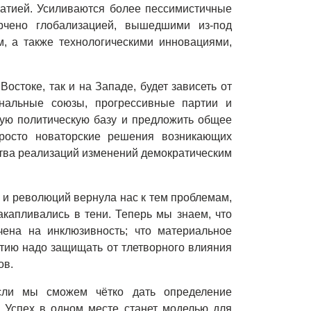
ратией. Усиливаются более пессимистичные
рчено глобализацией, вышедшими из-под
, а также технологическими инновациями,
остоке, так и на Западе, будет зависеть от
ональные союзы, прогрессивные партии и
ную политическую базу и предложить общее
росто новаторские решения возникающих
тва реализаций изменений демократическим
 и революций вернула нас к тем проблемам,
капливались в тени. Теперь мы знаем, что
чена на инклюзивность; что материальное
атию надо защищать от тлетворного влияния
ов.
если мы сможем чётко дать определение
 Успех в одном месте станет моделью для