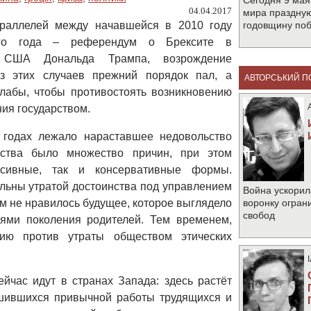
Сегодня 9 мая
04.04.2017
мира праздную
раллелей между начавшейся в 2010 году
годовщину по
го года – референдум о Брексите в
м США Дональда Трампа, возрождение
з этих случаев прежний порядок пал, а
АВТОРСЬКИЙ П
лабы, чтобы противостоять возникновению
ия государством.
 годах лежало нараставшее недовольство
льства было множество причин, при этом
ссивные, так и консервативные формы.
льны утратой достоинства под управлением
Война ускорил
м не нравилось будущее, которое выглядело
воронку огран
свобод
ями поколения родителей. Тем временем,
ию против утраты обществом этических
йчас идут в странах Запада: здесь растёт
ишившихся привычной работы трудящихся и