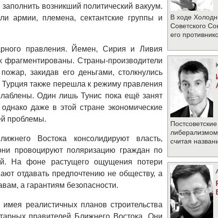
 заполнить возникший политический вакуум.
В ходе Холодн
и армии, племена, сектантские группы и
Советского Со
его противник
арного правления. Йемен, Сирия и Ливия
к фрагментированы. Страны-производители
пожар, закидав его деньгами, столкнулись
 Турция также перешла к режиму правления
слаблены. Один лишь Тунис пока ещё занят
 однако даже в этой стране экономические
ей проблемы.
Постсоветские
либерализмом 
ижнего Востока консолидируют власть,
считая назван
 они провоцируют поляризацию граждан по
ей. На фоне растущего ощущения потери
ают отдавать предпочтению не обществу, а
авам, а гарантиям безопасности.
е имея реалистичных планов строительства
итарных правителей Ближнего Востока. Они