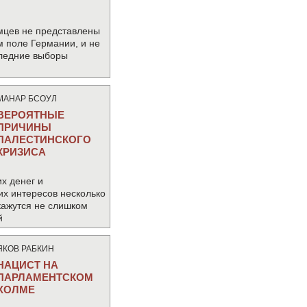
мцев не представлены
м поле Германии, и не
следние выборы
МАНАР БСОУЛ
ВЕРОЯТНЫЕ
ПРИЧИНЫ
ПАЛЕСТИНСКОГО
КРИЗИСА
х денег и
их интересов несколько
кажутся не слишком
й
ЯКОВ РАБКИН
НАЦИСТ НА
ПАРЛАМЕНТСКОМ
ХОЛМЕ