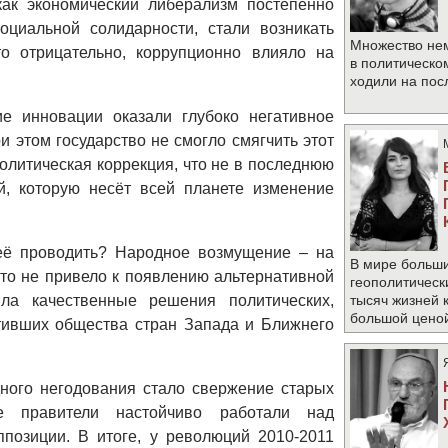
как экономический либерализм постепенно
циальной солидарности, стали возникать
Множество не
о отрицательно, коррупционно влияло на
в политическо
ходили на по
ие инновации оказали глубоко негативное
 этом государство не смогло смягчить этот
олитическая коррекция, что не в последнюю
й, которую несёт всей планете изменение
 её проводить? Народное возмущение – на
В мире больши
что не привело к появлению альтернативной
геополитическ
ла качественные решения политических,
тысяч жизней 
большой цено
тивших общества стран Запада и Ближнего
ного негодования стало свержение старых
е правители настойчиво работали над
позиции. В итоге, у революций 2010-2011