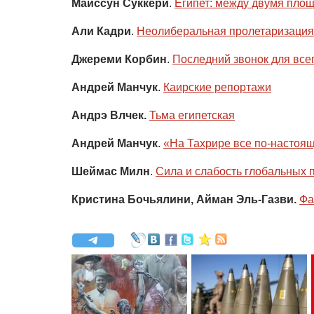
Майссун Суккери
.
Египет: между двумя пло
Али Кадри
.
Неолиберальная пролетаризация
Джереми Корбин
.
Последний звонок для все
Андрей Манчук
.
Каирские репортажи
Андрэ Влчек.
Тьма египетская
Андрей Манчук
.
«На Тахрире все по-настоя
Шеймас Милн
.
Сила и слабость глобальных 
Кристина Бочьялини, Айман Эль-Газви.
Фа