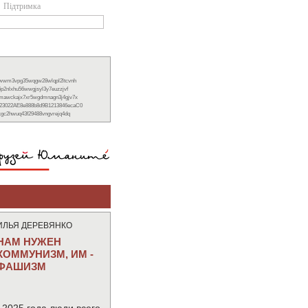
Підтримка
xwwm3vpg35wqgw28wlqpl2ltcvnh
6p2nlxhu56wwgjsyl3y7euzzjvf
nmawckajx7xr5wgdmnagn3j4gjv7x
23022AE8e888b8d9B1213846ecaC0
ckgc2hwuq43f29488vngvrejq4dq
ИЛЬЯ ДЕРЕВЯНКО
НАМ НУЖЕН
КОММУНИЗМ, ИМ -
ФАШИЗМ