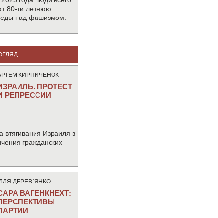
 2025 года люди всего
т 80-ти летнюю
беды над фашизмом.
ОГЛЯД
АРТЕМ КИРПИЧЕНОК
ИЗРАИЛЬ. ПРОТЕСТ
И РЕПРЕССИИ
а втягивания Израиля в
ичения гражданских
IЛЛЯ ДЕРЕВ`ЯНКО
САРА ВАГЕНКНЕХТ:
ПЕРСПЕКТИВЫ
ПАРТИИ