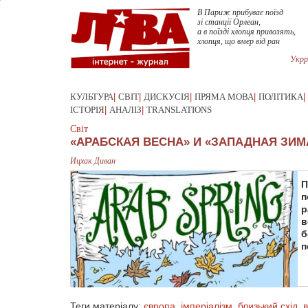
В Париж прибуває поїзд
зі станції Орлеан,
а в поїзді хлопця привозять,
хлопця, що вмер від ран
Укрр
КУЛЬТУРА
|
СВІТ
|
ДИСКУСІЯ
|
ПРЯМА МОВА
|
ПОЛІТИКА
|
ІСТОРІЯ
|
АНАЛІЗ
|
TRANSLATIONS
Світ
«АРАБСКАЯ ВЕСНА» И «ЗАПАДНАЯ ЗИМ
Ицхак Диван
П
п
р
в
б
п
Теги матеріалу:
європа
,
імперіалізм
,
близький схід
,
в