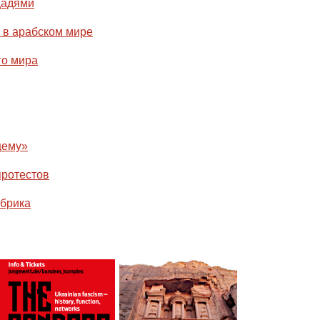
щадями
 в арабском мире
го мира
щему»
протестов
брика