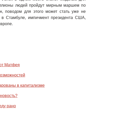
миллионы людей пройдут мирным маршем по
н, поводом для этого может стать уже не
т в Стамбуле, импичмент президента США,
Европе.
 от Матфея
 возможностей
арованы в капитализме
 новость?
еду рано