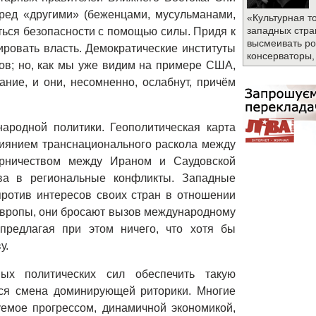
ред «другими» (беженцами, мусульманами,
«Культурная т
западных стра
ься безопасности с помощью силы. Придя к
высмеивать ро
ировать власть. Демократические институты
консерваторы,
ов; но, как мы уже видим на примере США,
ание, и они, несомненно, ослабнут, причём
родной политики. Геополитическая карта
лиянием транснационального раскола между
ерничеством между Ираном и Саудовской
ва в региональные конфликты. Западные
против интересов своих стран в отношении
 Европы, они бросают вызов международному
предлагая при этом ничего, что хотя бы
у.
ых политических сил обеспечить такую
тся смена доминирующей риторики. Многие
емое прогрессом, динамичной экономикой,