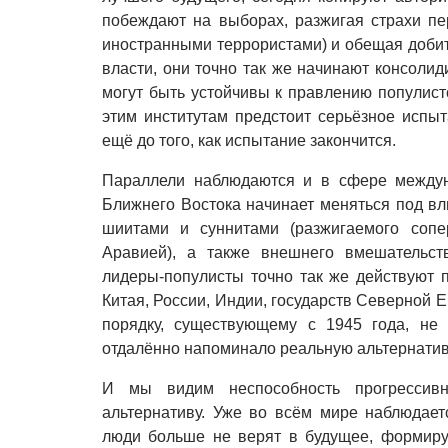
побеждают на выборах, разжигая страхи пе
иностранными террористами) и обещая добит
власти, они точно так же начинают консолид
могут быть устойчивы к правлению популист
этим институтам предстоит серьёзное испыт
ещё до того, как испытание закончится.
Параллели наблюдаются и в сфере междуна
Ближнего Востока начинает меняться под в
шиитами и суннитами (разжигаемого соп
Аравией), а также внешнего вмешательст
лидеры-популисты точно так же действуют 
Китая, России, Индии, государств Северной
порядку, существующему с 1945 года, не 
отдалённо напоминало реальную альтернатив
И мы видим неспособность прогрессивн
альтернативу. Уже во всём мире наблюдае
люди больше не верят в будущее, формиру