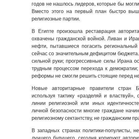
годов не нашлось лидеров, которые бы могли
Вместо этого на первый план быстро вышл
религиозные партии.
В Египте произошла реставрация авторит
охвачены гражданской войной. Ливан и Ира
нефти, пытавшиеся погасить региональный 
сейчас со значительным дефицитом бюджета.
сильной руки; прогрессивные силы Ирана о
трудным процессом перехода к демократии;
реформы не смогли решить стоящие перед н
Новые авторитарные правители стран Бл
используя тактику «разделяй и властвуй»,
линии религиозной или иных идентичност
личной безопасности многие граждане начин
религиозному сектантству, не гражданским пр
В западных странах политики-популисты, н
лучшего будущего, сегодня копируют автор