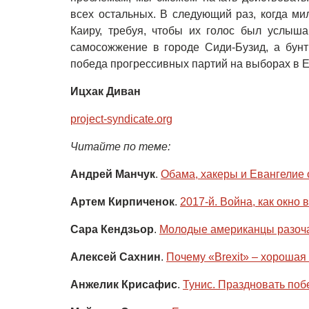
всех остальных. В следующий раз, когда 
Каиру, требуя, чтобы их голос был услыша
самосожжение в городе Сиди-Бузид, а бун
победа прогрессивных партий на выборах в 
Ицхак Диван
project-syndicate.org
Читайте по теме:
Андрей Манчук
.
Обама, хакеры и Евангелие
Артем Кирпиченок
.
2017-й. Война, как окно
Сара Кендзьор
.
Молодые американцы разоч
Алексей Сахнин
.
Почему «Brexit» – хорошая
Анжелик Крисафис
.
Тунис. Праздновать поб