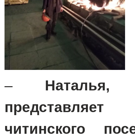
–
Наталья,
представляе
читинского пос