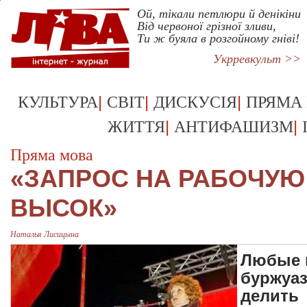
Ой, тікали петлюри й денікіни
Від червоної грізної зливи,
Ти ж буяла в розгойному гніві!
Укрревкульт >>
|
|
|
КУЛЬТУРА
СВІТ
ДИСКУСІЯ
ПРЯМА
|
|
ЖИТТЯ
АНТИФАШИЗМ
Пряма мова
«ЗАПРОС НА РАБОЧУЮ
ВЫСОК»
Наталья Лисицына
Любые 
буржуаз
делить