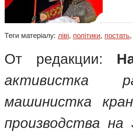
Теги матеріалу:
ліві
,
політики
,
постать
От редакции:
Н
активистка ра
машинистка кран
производства на