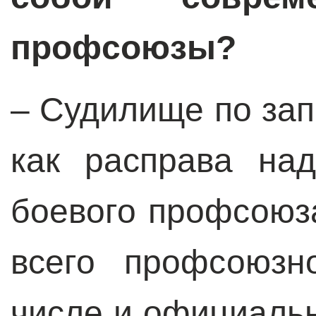
профсоюзы?
– Судилище по зап
как расправа на
боевого профсоюза
всего профсоюзн
числе и официальн