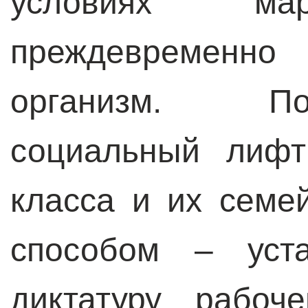
условиях мар
преждевремен
организм. По
социальный лифт
класса и их семе
способом – уста
диктатуру рабоч