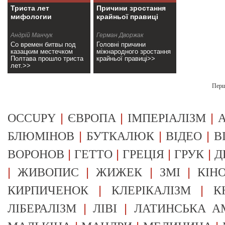
Триста лет
Причини зростання
мифологии
крайньої правиці
Андрій Манчук
Герман Дворжак
Со времен битвы под
Головні причини
казацким местечком
міжнародного зростання
Полтава прошло триста
крайньої правиці>>
лет.>>
Пер
|
|
|
OCCUPY
ЄВРОПА
ІМПЕРІАЛІЗМ
А
|
|
|
БЛЮМІНОВ
БУТКАЛЮК
ВІДЕО
В
|
|
|
|
ВОРОНОВ
ГЕТТО
ГРЕЦІЯ
ГРУК
Д
|
|
|
|
ЖИВОПИС
ЖИЖЕК
ЗМІ
КІН
|
|
КИРПИЧЕНОК
КЛЕРІКАЛІЗМ
К
|
|
ЛІБЕРАЛІЗМ
ЛІВІ
ЛАТИНСЬКА А