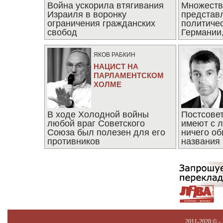
Война ускорила втягивания
Множеств
Израиля в воронку
представ
ограничения гражданских
политиче
свобод
Германии,
последни
ЯКОВ РАБКИН
НАЦИСТ НА
ПАРЛАМЕНТСКОМ
ХОЛМЕ
В ходе Холодной войны
Постсове
любой враг Советского
имеют с 
Союза был полезен для его
ничего об
противников
названия
2011-2020 © -