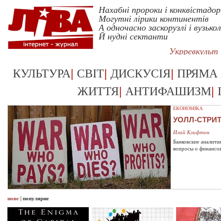
Нахабні пророки і конквістадор
Могутні лірики континентів
А одночасно заскорузлі і вузькол
Й нудні сектанти
Укрревкульт
|
|
|
КУЛЬТУРА
СВІТ
ДИСКУСІЯ
ПРЯМА
|
|
ЖИТТЯ
АНТИФАШИЗМ
ЕКОНОМІКА
УОЛЛ-СТРИ
Илай Клифтон
Банковские аналити
вопросы о финансо
нове
|
популярне