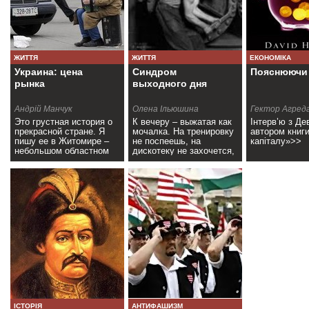
ЖИТТЯ
ЖИТТЯ
ЕКОНОМІКА
Украина: цена
Синдром
Пояснюючи 
рынка
выходного дня
Андрій Манчук
Олена Ільюшина
Гектор Агред
Это грустная история о
К вечеру – выжатая как
Інтерв’ю з Де
прекрасной стране. Я
мочалка. На тренировку
автором книг
пишу ее в Житомире –
не поспеешь, на
капіталу»>>
небольшом областном
дискотеку не захочется,
центре, старом городе>>
с парнем познакомиться
негде, отпуск зимой>>
ІСТОРІЯ
АНТИФАШИЗМ