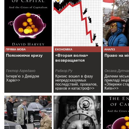
ПРЯМА МОВА
ЕКОНОМІКА
АНАЛІЗ
Пояснюючи кризу
«Вторая волна»
Право на мі
возвращается
Гектор Агредано
Рабкор.Ру
Оксана Дутчак
Володимир Іщ
Інтерв’ю з Девідом
Кризис вошел в фазу
Дилеми міськ
Харві>>
непредсказуемых
прикладі ініці
последствий, провалов,
«Збережи ста
крахов и катастроф>>
Київ»>>