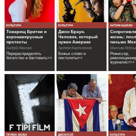
КУЛЬТУРА
КУЛЬТУРА
АНТИФАШИЗМ
Товарищ Бритни и
Джон Браун.
Сопротивле
коронавирусные
Человек, который
жизнь: пос
протесты
нужен Америке
письмо Мех
Аксоя
Андрій Манчук
Артем Кирпиченок
Максим Лебсь
Перераспределять
Божье слово и
Режиссер,
богатство и бастовать>>
пистолеты>>
революционер
журналист>>
ПРЯМА МОВА
ДИСКУСІЯ
КУЛЬТУРА