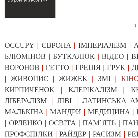
Кто роет эти норы?>>
1
|
|
|
OCCUPY
ЄВРОПА
ІМПЕРІАЛІЗМ
А
|
|
|
БЛЮМІНОВ
БУТКАЛЮК
ВІДЕО
В
|
|
|
|
ВОРОНОВ
ГЕТТО
ГРЕЦІЯ
ГРУК
Д
|
|
|
|
ЖИВОПИС
ЖИЖЕК
ЗМІ
КІН
|
|
КИРПИЧЕНОК
КЛЕРІКАЛІЗМ
К
|
|
ЛІБЕРАЛІЗМ
ЛІВІ
ЛАТИНСЬКА А
|
|
|
МАЛЬКІНА
МАНДРИ
МЕДИЦИНА
|
|
|
|
ОРЛЕНКО
ОСВІТА
ПАМ`ЯТЬ
ПА
|
|
|
ПРОФСПІЛКИ
РАЙДЕР
РАСИЗМ
РЕ