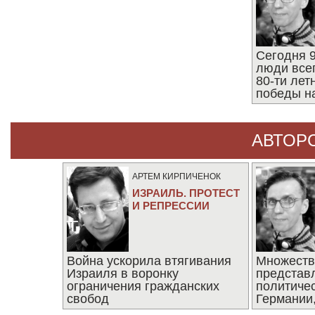
Сегодня 9
люди все
80-ти ле
победы н
АВТОР
АРТЕМ КИРПИЧЕНОК
ИЗРАИЛЬ. ПРОТЕСТ
И РЕПРЕССИИ
Война ускорила втягивания
Множеств
Израиля в воронку
представ
ограничения гражданских
политиче
свобод
Германии,
последни