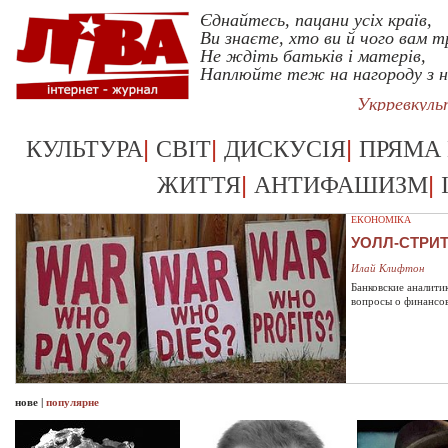
Єднайтесь, пацани усіх країв,
Ви знаєте, хто ви й чого вам т
Не ждіть батьків і матерів,
Наплюйте теж на нагороду з н
Укрревкул
|
|
|
КУЛЬТУРА
СВІТ
ДИСКУСІЯ
ПРЯМА
|
|
ЖИТТЯ
АНТИФАШИЗМ
ЕКОНОМІКА
УОЛЛ-СТРИ
Илай Клифтон
Банковские аналити
вопросы о финансо
нове
|
популярне