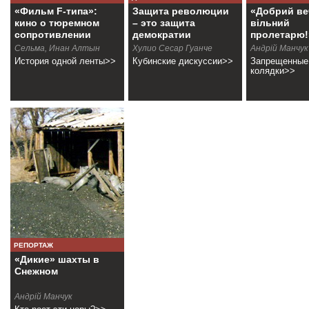
«Фильм F-типа»:
Защита революции
«Добрий веч
кино о тюремном
– это защита
вільний
сопротивлении
демократии
пролетарю!
Сельма, Инан Алтын
Хулио Сесар Гуанче
Андрiй Манчук
История одной ленты>>
Кубинские дискуссии>>
Запрещенные
колядки>>
РЕПОРТАЖ
«Дикие» шахты в
Снежном
Андрій Манчук