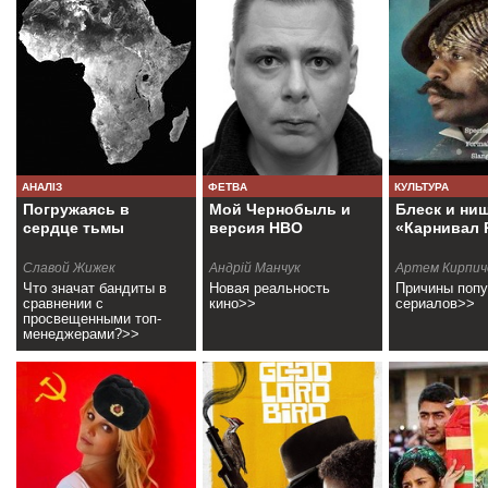
АНАЛІЗ
ФЕТВА
КУЛЬТУРА
Погружаясь в
Мой Чернобыль и
Блеск и ни
сердце тьмы
версия НВО
«Карнивал 
Славой Жижек
Андрій Манчук
Артем Кирпич
Что значат бандиты в
Новая реальность
Причины попу
сравнении с
кино>>
сериалов>>
просвещенными топ-
менеджерами?>>