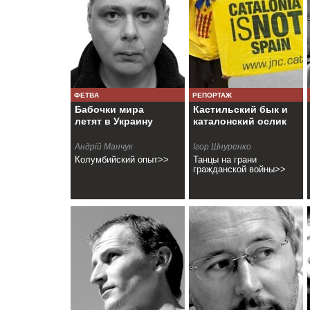
ФЕТВА
РЕПОРТАЖ
Бабочки мира
Кастильский бык и
летят в Украину
каталонский ослик
Андрій Манчук
Ігор Шнуренко
Колумбийский опыт>>
Танцы на грани
гражданской войны>>