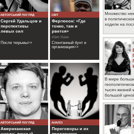
Множество не
АВТОРСЬКИЙ ПОГЛЯД
СВІТ
в политическо
Сергей Удальцов и
Фергюсон: «Где
ходили на по
перспективы
тонко, там и
левых сил
рвется»
Нэт Уинн
После тюрьмы>>
Спонтанный бунт и
организация>>
В мире больши
геополитическ
тысяч жизней 
большой цено
АВТОРСЬКИЙ ПОГЛЯД
АНАЛІЗ
Американская
Переговоры и их
школа: личный
противники