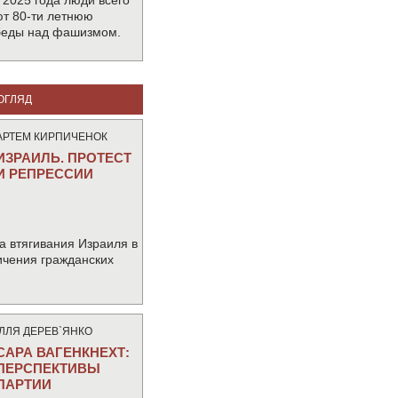
 2025 года люди всего
т 80-ти летнюю
беды над фашизмом.
ОГЛЯД
АРТЕМ КИРПИЧЕНОК
ИЗРАИЛЬ. ПРОТЕСТ
И РЕПРЕССИИ
а втягивания Израиля в
ичения гражданских
IЛЛЯ ДЕРЕВ`ЯНКО
САРА ВАГЕНКНЕХТ:
ПЕРСПЕКТИВЫ
ПАРТИИ