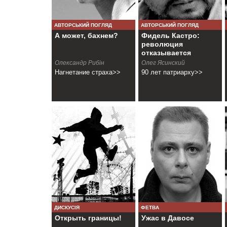
АВТОРСЬКИЙ ПОГЛЯД
АВТОРСЬКИЙ ПОГЛЯД
А может, бахнем?
Фидель Кастро:
революция
отказывается
умирать
Олександр Рибін
Олег Ясинский
Нагнетание страха>>
90 лет патриарху>>
ДИСКУСІЯ
ФЕТВА
Открыть границы!
Ужас в Давосе