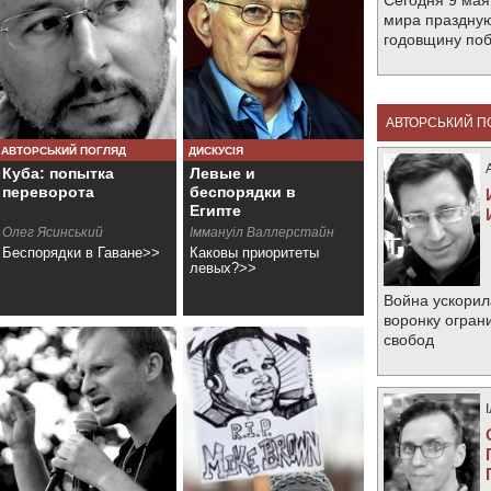
Сегодня 9 мая
мира праздную
годовщину по
АВТОРСЬКИЙ П
АВТОРСЬКИЙ ПОГЛЯД
ДИСКУСІЯ
Куба: попытка
Левые и
переворота
беспорядки в
Египте
Олег Ясинський
Іммануіл Валлерстайн
Беспорядки в Гаване>>
Каковы приоритеты
левых?>>
Война ускорил
воронку огран
свобод