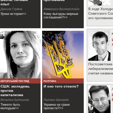
опыт
В ходе Холодн
Данила Глумов
Иммануил Валлерстайн
Советского Со
Уроки истории>>
Кому выгодны мирные
соглашения?>>
его противник
Постсоветские
либерализмом 
считая назван
АВТОРСЬКИЙ ПОГЛЯД
ПОЛІТИКА
США: молодежь
И оно того стоило?
против
капитализма
Віталіна Буткалюк
Пьетро Шакарян
Тяжело быть
Украина на грани
молодым>>
пропасти?>>