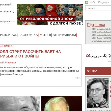
RSS
Редакція
еротика? –
ого ґнотика,
евкульт >>
Підтримка
BTC: bc1qu5fqdlu8zd
BCH: qp87gcztla4lpzq
РЕПОРТАЖ
|
ЕКОНОМІКА
|
ЖИТТЯ
|
АНТИФАШИЗМ
|
BTG: btg1qgeq82g7ef
ETH: 0xe51FF8F0D4d
LTC: ltc1q3vrqe8tyzc
КОНОМІКА
ОЛЛ-СТРИТ РАССЧИТЫВАЕТ НА
ПРИБЫЛИ ОТ ВОЙНЫ
лай Клифтон
анковские аналитики обсудили эскалацию конфликта, которая
пособна принести большие доходы, задавая откровенные вопросы
ФЕТВА
 финансовой выгоде
>>>