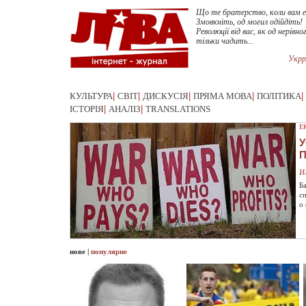
Що те братерство, коли вам 
Змовкніть, од могил одійдіть!
Революції від вас, як од нерівн
тільки чадить...
Укрр
КУЛЬТУРА
|
СВІТ
|
ДИСКУСІЯ
|
ПРЯМА МОВА
|
ПОЛІТИКА
|
ІСТОРІЯ
|
АНАЛІЗ
|
TRANSLATIONS
Е
У
И
Б
с
о
нове
|
популярне