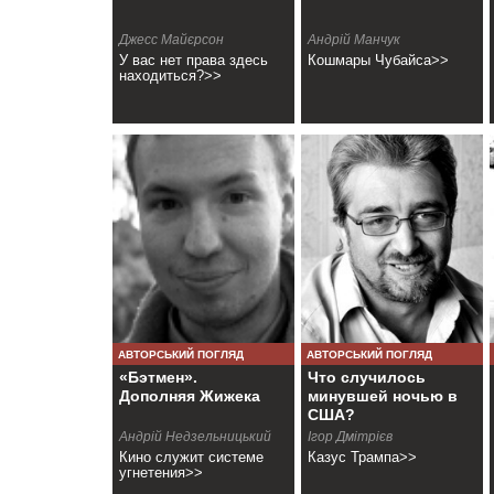
Джесс Майєрсон
Андрій Манчук
У вас нет права здесь
Кошмары Чубайса>>
находиться?>>
АВТОРСЬКИЙ ПОГЛЯД
АВТОРСЬКИЙ ПОГЛЯД
«Бэтмен».
Что случилось
Дополняя Жижека
минувшей ночью в
США?
Андрій Недзельницький
Ігор Дмітрієв
Кино служит системе
Казус Трампа>>
угнетения>>