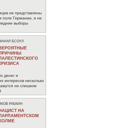
мцев не представлены
м поле Германии, и не
следние выборы
МАНАР БСОУЛ
ВЕРОЯТНЫЕ
ПРИЧИНЫ
ПАЛЕСТИНСКОГО
КРИЗИСА
х денег и
их интересов несколько
кажутся не слишком
й
ЯКОВ РАБКИН
НАЦИСТ НА
ПАРЛАМЕНТСКОМ
ХОЛМЕ