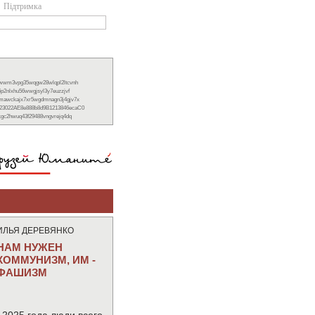
Підтримка
xwwm3vpg35wqgw28wlqpl2ltcvnh
6p2nlxhu56wwgjsyl3y7euzzjvf
nmawckajx7xr5wgdmnagn3j4gjv7x
23022AE8e888b8d9B1213846ecaC0
ckgc2hwuq43f29488vngvrejq4dq
ИЛЬЯ ДЕРЕВЯНКО
НАМ НУЖЕН
КОММУНИЗМ, ИМ -
ФАШИЗМ