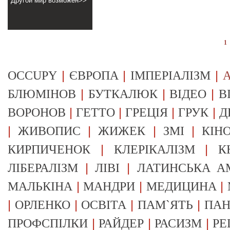
Другой мир возможен>>
1
|
|
|
OCCUPY
ЄВРОПА
ІМПЕРІАЛІЗМ
А
|
|
|
БЛЮМІНОВ
БУТКАЛЮК
ВІДЕО
В
|
|
|
|
ВОРОНОВ
ГЕТТО
ГРЕЦІЯ
ГРУК
Д
|
|
|
|
ЖИВОПИС
ЖИЖЕК
ЗМІ
КІН
|
|
КИРПИЧЕНОК
КЛЕРІКАЛІЗМ
К
|
|
ЛІБЕРАЛІЗМ
ЛІВІ
ЛАТИНСЬКА А
|
|
|
МАЛЬКІНА
МАНДРИ
МЕДИЦИНА
|
|
|
|
ОРЛЕНКО
ОСВІТА
ПАМ`ЯТЬ
ПА
|
|
|
ПРОФСПІЛКИ
РАЙДЕР
РАСИЗМ
РЕ