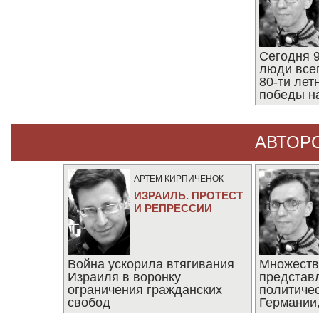
Сегодня 9
люди все
80-ти ле
победы н
АВТОР
АРТЕМ КИРПИЧЕНОК
ИЗРАИЛЬ. ПРОТЕСТ
И РЕПРЕССИИ
Война ускорила втягивания
Множеств
Израиля в воронку
представ
ограничения гражданских
политиче
свобод
Германии,
последни