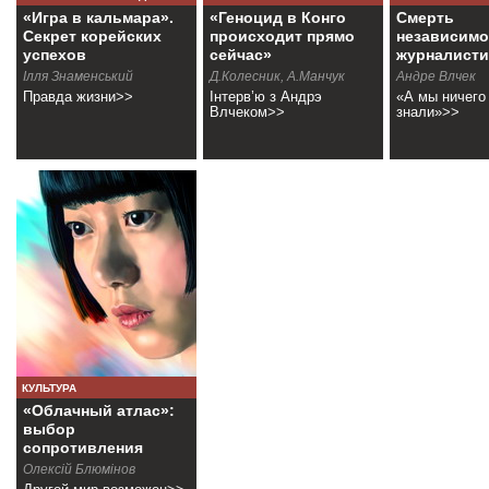
«Игра в кальмара».
«Геноцид в Конго
Смерть
Секрет корейских
происходит прямо
независим
успехов
сейчас»
журналисти
Ілля Знаменський
Д.Колесник, А.Манчук
Андре Влчек
Правда жизни>>
Інтерв’ю з Андрэ
«А мы ничего
Влчеком>>
знали»>>
КУЛЬТУРА
«Облачный атлас»:
выбор
сопротивления
Олексій Блюмінов