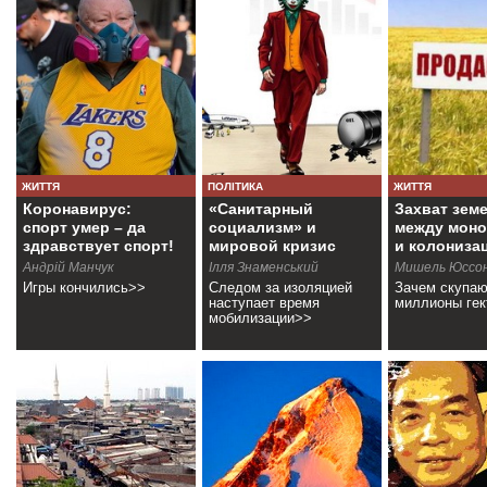
ЖИТТЯ
ПОЛІТИКА
ЖИТТЯ
Коронавирус:
«Санитарный
Захват зем
спорт умер – да
социализм» и
между мон
здравствует спорт!
мировой кризис
и колониза
Андрій Манчук
Ілля Знаменський
Мишель Юссо
Игры кончились>>
Следом за изоляцией
Зачем скупаю
наступает время
миллионы гек
мобилизации>>