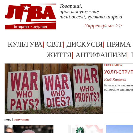
Товариші,
проголосуєм «за»
пісні веселі, гулянки широкі
Укрревкульт >>
|
|
|
КУЛЬТУРА
СВІТ
ДИСКУСІЯ
ПРЯМА
|
|
ЖИТТЯ
АНТИФАШИЗМ
ЕКОНОМІКА
УОЛЛ-СТРИ
Илай Клифтон
Банковские аналити
вопросы о финансо
нове
|
популярне