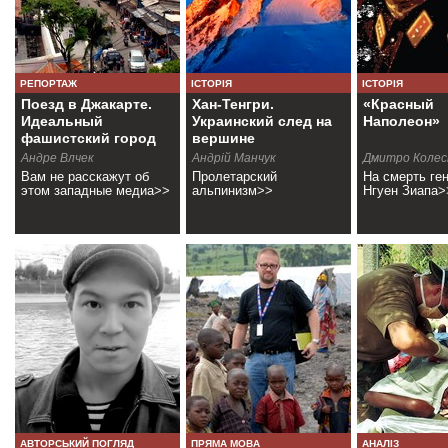
РЕПОРТАЖ
ІСТОРІЯ
ІСТОРІЯ
Поезд в Джакарте.
Хан-Тенгри.
«Красный
Идеальный
Украинский след на
Наполеон»
фашистский город
вершине
Андре Влчек
Андрiй Манчук
Дмитро Колес
Вам не расскажут об
Пролетарский
На смерть ге
этом западные медиа>>
альпинизм>>
Нгуен Зиапа>
АВТОРСЬКИЙ ПОГЛЯД
ПРЯМА МОВА
АНАЛІЗ