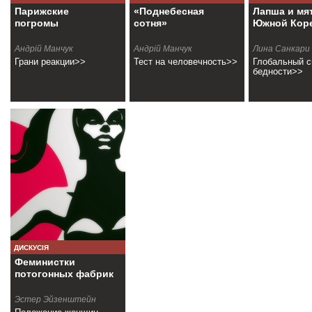
Парижские
«Поднебесная
Лапша и мя
погромы
сотня»
Южной Кор
Андрій Манчук
Андрій Манчук
Лина Санкари
Грани реакции>>
Тест на человечность>>
Глобальный 
бедности>>
ДИСКУСІЯ
Феминиcтки
потогонных фабрик
Эстер Эйзенштейн