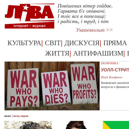
Повiшених вiтер гойдає.
Гармата б'є опiвночi.
I тлiє все в попелищi:
i радiсть, i труд, i пiт
Укрревкульт >>
|
|
|
КУЛЬТУРА
СВІТ
ДИСКУСІЯ
ПРЯМА
|
|
ЖИТТЯ
АНТИФАШИЗМ
ЕКОНОМІКА
УОЛЛ-СТРИ
Илай Клифтон
Банковские аналити
вопросы о финансо
нове
|
популярне