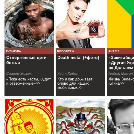
КУЛЬТУРА
РЕПОРТАЖ
АНАЛІЗ
Отверженные дети
Death metal (+фото)
«Закитайщи
божьи
«Другая Ук
на Дальнем
Востоке
Славой Жижек
Кейт Ходел
Андрій Манчук
«Пока есть касты, будут
Кто и как добывает
Жизнь Зелено
и отверженные»>>
олово для наших
Клина>>
мобильных>>