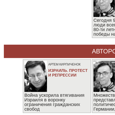
Сегодня 9
люди все
80-ти ле
победы н
АВТОР
АРТЕМ КИРПИЧЕНОК
ИЗРАИЛЬ. ПРОТЕСТ
И РЕПРЕССИИ
Война ускорила втягивания
Множеств
Израиля в воронку
представ
ограничения гражданских
политиче
свобод
Германии,
последни