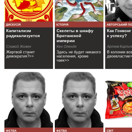
ДИСКУСІЯ
ІСТОРІЯ
АВТОРСЬКИЙ П
Капитализм
Скелеты в шкафу
Как Гонкон
радикализуется
Британской
к успеху?
империи
Славой Жижек
Кен Оленде
Артем Кирпич
Жертвой станет
Здесь не будет никакого
В колонии во
демократия?>>
населения, кроме
двоевластие
чаек>>
ФЕТВА
ФЕТВА
СВІТ