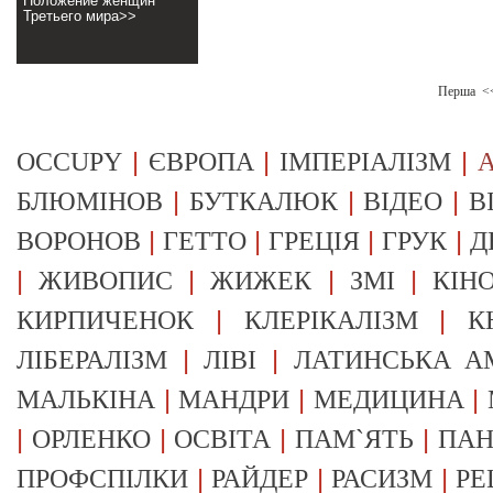
Положение женщин
Третьего мира>>
Перша
<
|
|
|
OCCUPY
ЄВРОПА
ІМПЕРІАЛІЗМ
А
|
|
|
БЛЮМІНОВ
БУТКАЛЮК
ВІДЕО
В
|
|
|
|
ВОРОНОВ
ГЕТТО
ГРЕЦІЯ
ГРУК
Д
|
|
|
|
ЖИВОПИС
ЖИЖЕК
ЗМІ
КІН
|
|
КИРПИЧЕНОК
КЛЕРІКАЛІЗМ
К
|
|
ЛІБЕРАЛІЗМ
ЛІВІ
ЛАТИНСЬКА А
|
|
|
МАЛЬКІНА
МАНДРИ
МЕДИЦИНА
|
|
|
|
ОРЛЕНКО
ОСВІТА
ПАМ`ЯТЬ
ПА
|
|
|
ПРОФСПІЛКИ
РАЙДЕР
РАСИЗМ
РЕ