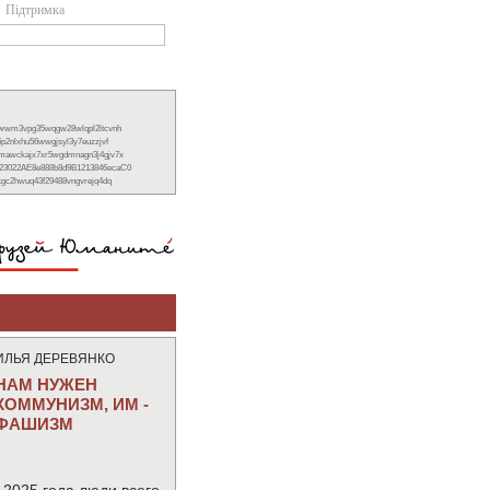
Підтримка
xwwm3vpg35wqgw28wlqpl2ltcvnh
6p2nlxhu56wwgjsyl3y7euzzjvf
nmawckajx7xr5wgdmnagn3j4gjv7x
23022AE8e888b8d9B1213846ecaC0
ckgc2hwuq43f29488vngvrejq4dq
ИЛЬЯ ДЕРЕВЯНКО
НАМ НУЖЕН
КОММУНИЗМ, ИМ -
ФАШИЗМ