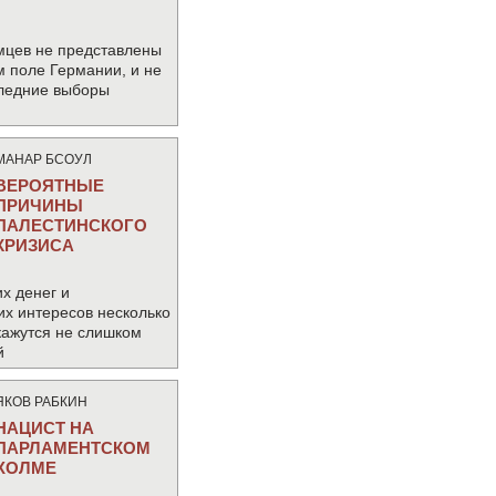
мцев не представлены
м поле Германии, и не
следние выборы
МАНАР БСОУЛ
ВЕРОЯТНЫЕ
ПРИЧИНЫ
ПАЛЕСТИНСКОГО
КРИЗИСА
х денег и
их интересов несколько
кажутся не слишком
й
ЯКОВ РАБКИН
НАЦИСТ НА
ПАРЛАМЕНТСКОМ
ХОЛМЕ