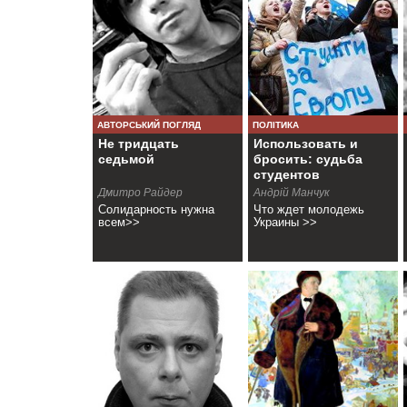
АВТОРСЬКИЙ ПОГЛЯД
ПОЛІТИКА
Не тридцать
Использовать и
седьмой
бросить: судьба
студентов
Дмитро Райдер
Андрій Манчук
Солидарность нужна
Что ждет молодежь
всем>>
Украины >>