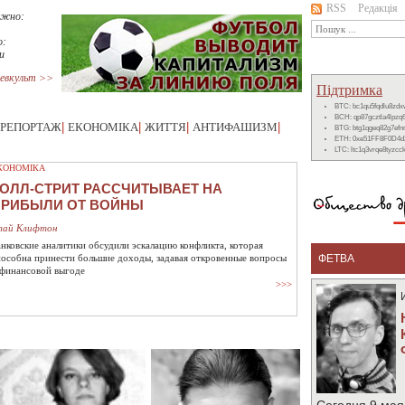
RSS
Редакція
ижно:
о:
и
евкульт >>
Підтримка
BTC: bc1qu5fqdlu8zd
BCH: qp87gcztla4lpzq
РЕПОРТАЖ
|
ЕКОНОМІКА
|
ЖИТТЯ
|
АНТИФАШИЗМ
|
BTG: btg1qgeq82g7ef
ETH: 0xe51FF8F0D4d
LTC: ltc1q3vrqe8tyzc
КОНОМІКА
ОЛЛ-СТРИТ РАССЧИТЫВАЕТ НА
ПРИБЫЛИ ОТ ВОЙНЫ
лай Клифтон
анковские аналитики обсудили эскалацию конфликта, которая
пособна принести большие доходы, задавая откровенные вопросы
ФЕТВА
 финансовой выгоде
>>>