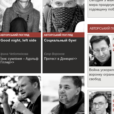
Сегодня 9 мая
мира праздную
годовщину по
АВТОРСЬКИЙ П
АВТОРСЬКИЙ ПОГЛЯД
АВТОРСЬКИЙ ПОГЛЯД
Good night, left side
Социальный бунт
Ірина Чеботнікова
Єгор Воронов
Їхнє сумління – Адольф
Протест в Донецке>>
Гітлер>>
Война ускорил
воронку огран
свобод