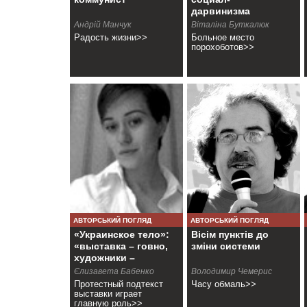
дарвинизма
Андрій Манчук
Віталіна Буткалюк
Радость жизни>>
Больное место
порохоботов>>
АВТОРСЬКИЙ ПОГЛЯД
АВТОРСЬКИЙ ПОГЛЯД
«Украинское тело»:
Вісім пунктів до
«выставка – говно,
зміни системи
художники –
пидарасы»
Єлизавета Бабенко
Володимир Чемерис
Протестный подтекст
Часу обмаль>>
выставки играет
главную роль>>