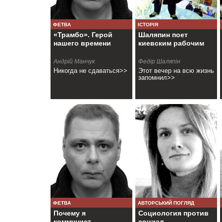
ФЕТВА
ІСТОРІЯ
«Трамбо». Герой
Шаляпин поет
нашего времени
киевским рабочим
Андрій Манчук
Федір Шаляпін
Никогда не сдаваться>>
Этот вечер на всю жизнь
запомнил>>
ФЕТВА
АВТОРСЬКИЙ ПОГЛЯД
Почему я
Социология против
коммунист
социал-