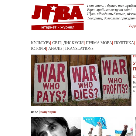
I от стою: i думаю так прибл
Вiрю: зробимо весну на свiтi.
Щось пiдходить близько, нiжн
Товаришу, дозвольте прикурит
Укрр
КУЛЬТУРА
|
СВІТ
|
ДИСКУСІЯ
|
ПРЯМА МОВА
|
ПОЛІТИКА
|
ІСТОРІЯ
|
АНАЛІЗ
|
TRANSLATIONS
Е
У
И
Б
с
о
нове
|
популярне