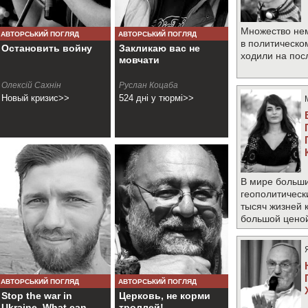
Множество не
АВТОРСЬКИЙ ПОГЛЯД
АВТОРСЬКИЙ ПОГЛЯД
в политическо
Остановить войну
Закликаю вас не
ходили на по
мовчати
Олексій Сахнін
Руслан Коцаба
Новый кризис>>
524 дні у тюрмі>>
В мире больши
геополитическ
тысяч жизней 
большой цено
АВТОРСЬКИЙ ПОГЛЯД
АВТОРСЬКИЙ ПОГЛЯД
Stop the war in
Церковь, не корми
Ukraine. What can
троллей!