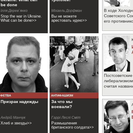
be done
В ходе Холодн
Ілля Дерев`янко
Міхаель Дорфман
Советского Со
Stop the war in Ukraine.
Вы не можете
What can be done>>
арестовать идею>>
его противник
Постсоветские
либерализмом 
считая назван
ФЕТВА
АНТИФАШИЗМ
Призрак надежды
За что мы
воевали?
Андрій Манчук
Гаррі Леслі Сміт
Хлеб и звезды>>
Размышления
британского солдата>>