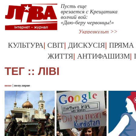
Пусть еще
врезается с Крещатика
волчий вой:
«Даю-беру червонцы!»
Укрревкульт >>
|
|
|
КУЛЬТУРА
СВІТ
ДИСКУСІЯ
ПРЯМА
|
|
ЖИТТЯ
АНТИФАШИЗМ
ТЕГ :: ЛІВІ
нове
|
популярне