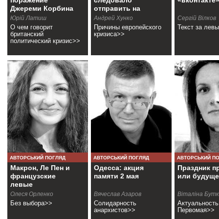
поражение
следовало
«вконтакте
Джереми Корбина
отправить на
свалку истории»
Юрій Латиш
Андрей Хунко
Сергій Вілков
О чем говорит
Причины европейского
Текст за лев
британский
кризиса>>
политический кризис>>
АВТОРСЬКИЙ ПОГЛЯД
АВТОРСЬКИЙ ПОГЛЯД
АВТОРСЬКИЙ П
Макрон, Ле Пен и
Одесса: акция
Праздник п
французские
памяти 2 мая
или будуще
левые
Олеся Орленко
Вячеслав Азаров
Віталіна Бут
Без выбора>>
Солидарность
Актуальность
анархистов>>
Первомая>>