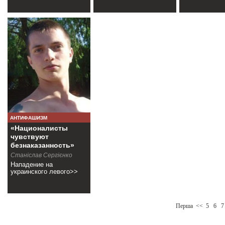
АНТИФАШИЗМ
«Националисты
чувствуют
безнаказанность»
Станіслав Сергієнко
Нападение на
украинского левого>>
Перша
<<
5
6
7