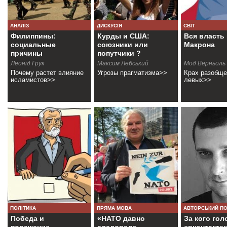
АНАЛІЗ
ДИСКУСІЯ
СВІТ
Филиппины:
Курды и США:
Вся власть 
социальные
союзники или
Макрона
причины
попутчики ?
гражданской войны
Леонід Грук
Максим Лебський
Мод Верньоль
Почему растет влияние
Угрозы прагматизма>>
Крах разобщ
исламистов>>
левых>>
ПОЛІТИКА
ПРЯМА МОВА
АВТОРСЬКИЙ П
Победа и
«НАТО давно
За кого го