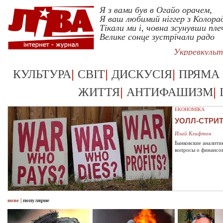
Я з вами був в Огайо орачем,
Я ваш любимий ніггер з Колора
Тікали ми і, човна зсунувши пле
Велике сонце зустрічали радо
Укрревкуль
|
|
|
КУЛЬТУРА
СВІТ
ДИСКУСІЯ
ПРЯМА
|
|
ЖИТТЯ
АНТИФАШИЗМ
ЕКОНОМІКА
УОЛЛ-СТРИ
Илай Клифтон
Банковские аналити
вопросы о финансо
нове
|
популярне