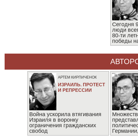
Сегодня 9
люди все
80-ти ле
победы н
АВТОР
АРТЕМ КИРПИЧЕНОК
ИЗРАИЛЬ. ПРОТЕСТ
И РЕПРЕССИИ
Война ускорила втягивания
Множеств
Израиля в воронку
представ
ограничения гражданских
политиче
свобод
Германии,
последни