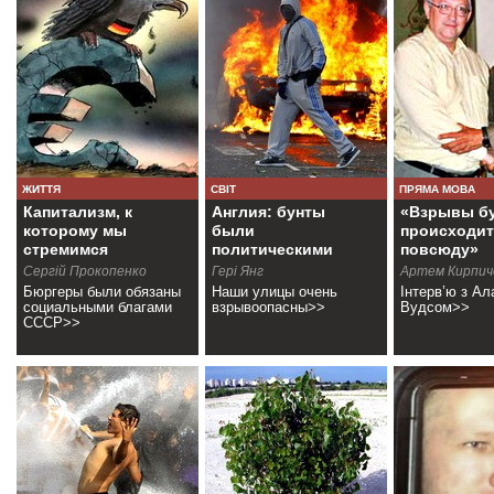
ЖИТТЯ
СВІТ
ПРЯМА МОВА
Капитализм, к
Англия: бунты
«Взрывы б
которому мы
были
происходи
стремимся
политическими
повсюду»
(+фоторепортаж)
Cергій Прокопенко
Гері Янг
Артем Кирпич
Бюргеры были обязаны
Наши улицы очень
Інтерв’ю з А
социальными благами
взрывоопасны>>
Вудсом>>
СССР>>