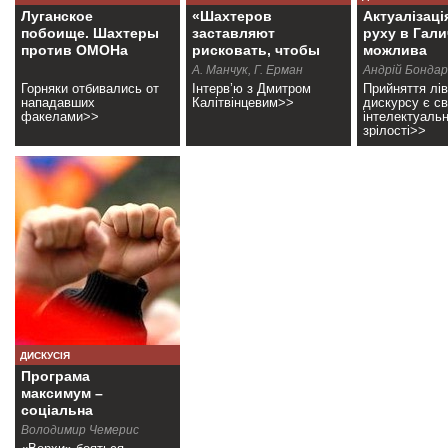
Луганское
«Шахтеров
Актуалізаці
побоище. Шахтеры
заставляют
руху в Гали
против ОМОНа
рисковать, чтобы
можлива
заработать»
А. Манчук, Г. Ерман
Андрій Бонда
Горняки отбивались от
Інтерв’ю з Дмитром
Прийняття лів
нападавших
Калітвінцевим>>
дискурсу є с
факелами>>
інтелектуальн
зрілості>>
ДИСКУСІЯ
Програма
максимум –
соціальна
революція
Володимир Чемерис