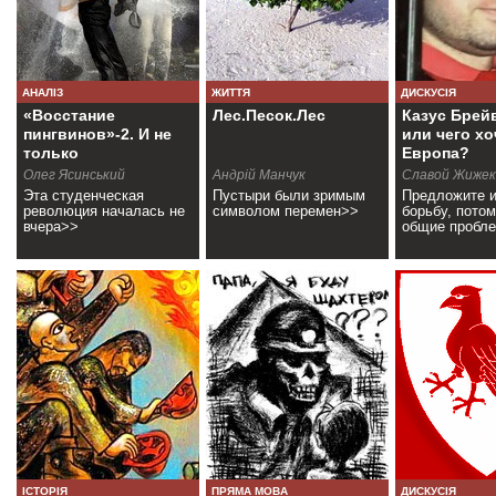
АНАЛІЗ
ЖИТТЯ
ДИСКУСІЯ
«Восстание
Лес.Песок.Лес
Казус Брей
пингвинов»-2. И не
или чего хо
только
Европа?
(+фоторепортаж)
Олег Ясинський
Андрій Манчук
Славой Жижек
Эта студенческая
Пустыри были зримым
Предложите 
революция началась не
символом перемен>>
борьбу, потом
вчера>>
общие пробл
ІСТОРІЯ
ПРЯМА МОВА
ДИСКУСІЯ