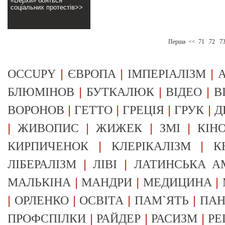
«Верхи» бояться
соціальних протестів>>
Перша
<<
71
72
7
|
|
|
OCCUPY
ЄВРОПА
ІМПЕРІАЛІЗМ
А
|
|
|
БЛЮМІНОВ
БУТКАЛЮК
ВІДЕО
В
|
|
|
|
ВОРОНОВ
ГЕТТО
ГРЕЦІЯ
ГРУК
Д
|
|
|
|
ЖИВОПИС
ЖИЖЕК
ЗМІ
КІН
|
|
КИРПИЧЕНОК
КЛЕРІКАЛІЗМ
К
|
|
ЛІБЕРАЛІЗМ
ЛІВІ
ЛАТИНСЬКА А
|
|
|
МАЛЬКІНА
МАНДРИ
МЕДИЦИНА
|
|
|
|
ОРЛЕНКО
ОСВІТА
ПАМ`ЯТЬ
ПА
|
|
|
ПРОФСПІЛКИ
РАЙДЕР
РАСИЗМ
РЕ