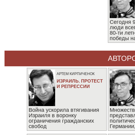
Сегодня 9
люди все
80-ти ле
победы н
АВТОР
АРТЕМ КИРПИЧЕНОК
ИЗРАИЛЬ. ПРОТЕСТ
И РЕПРЕССИИ
Война ускорила втягивания
Множеств
Израиля в воронку
представ
ограничения гражданских
политиче
свобод
Германии,
последни