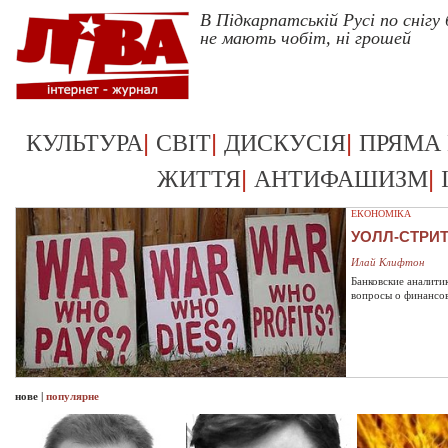
В Підкарпатській Русі по снігу
не мають чобіт, ні грошей
|
|
|
КУЛЬТУРА
СВІТ
ДИСКУСІЯ
ПРЯМА
|
|
ЖИТТЯ
АНТИФАШИЗМ
ЕКОНОМІКА
УОЛЛ-СТРИ
Илай Клифтон
Банковские аналити
вопросы о финансо
нове
|
популярне