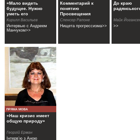
«Мало видеть
Комментарий к
До краю
будущее. Нужно
понятию
радянськог
уметь его
Просвещения
изменить»
Кирилл Васильев
Спенсер Рапоне
Майк Йогансе
Интервью с Андреем
Нищета прогрессизма>>
>>
Манчуком>>
ПРЯМА МОВА
«Наш кризис имеет
общую природу»
Георгій Ерман
Інтерв’ю з Аною