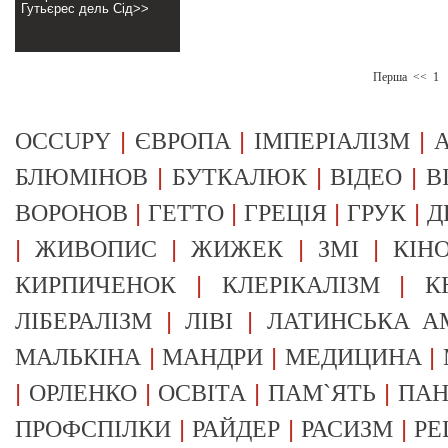
Гутьєрес дель Сід>>
Перша
<<
1
|
|
|
OCCUPY
ЄВРОПА
ІМПЕРІАЛІЗМ
А
|
|
|
БЛЮМІНОВ
БУТКАЛЮК
ВІДЕО
В
|
|
|
|
ВОРОНОВ
ГЕТТО
ГРЕЦІЯ
ГРУК
Д
|
|
|
|
ЖИВОПИС
ЖИЖЕК
ЗМІ
КІН
|
|
КИРПИЧЕНОК
КЛЕРІКАЛІЗМ
К
|
|
ЛІБЕРАЛІЗМ
ЛІВІ
ЛАТИНСЬКА А
|
|
|
МАЛЬКІНА
МАНДРИ
МЕДИЦИНА
|
|
|
|
ОРЛЕНКО
ОСВІТА
ПАМ`ЯТЬ
ПА
|
|
|
ПРОФСПІЛКИ
РАЙДЕР
РАСИЗМ
РЕ