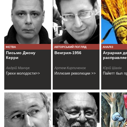
ФЕТВА
АВТОРСЬКИЙ ПОГЛЯД
АНАЛІЗ
Письмо Джону
Венгрия-1956
Аграрная д
Керри
расправляе
Андрій Манчук
Артем Кирпиченок
Юрій Шахін
Грехи молодости>>
Иллюзия революции >>
Пайетт был п