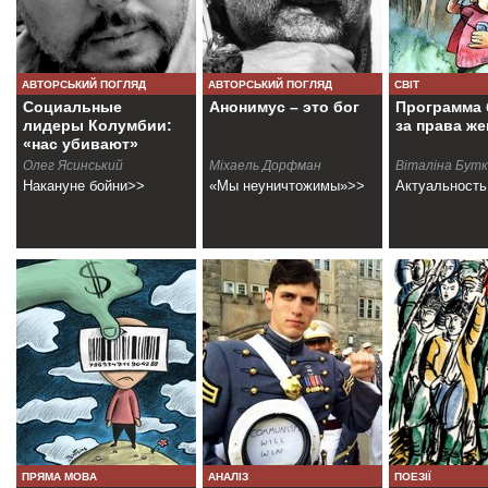
АВТОРСЬКИЙ ПОГЛЯД
АВТОРСЬКИЙ ПОГЛЯД
СВІТ
Социальные
Анонимус – это бог
Программа
лидеры Колумбии:
за права ж
«нас убивают»
Олег Ясинський
Міхаель Дорфман
Віталіна Бут
Накануне бойни>>
«Мы неуничтожимы»>>
Актуальность
ПРЯМА МОВА
АНАЛІЗ
ПОЕЗІЇ