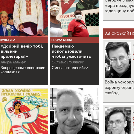
Сегодня 9 мая
мира праздную
годовщину по
АВТОРСЬКИЙ П
КУЛЬТУРА
ПРЯМА МОВА
«Добрий вечір тобі,
Пандемию
вільний
использовали
пролетарю!»
чтобы ужесточить
блокаду
Андрiй Манчук
Сильвио Родригес
Запрещенные советские
Смена поколений>>
колядки>>
Война ускорил
воронку огран
свобод