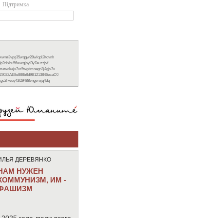
Підтримка
xwwm3vpg35wqgw28wlqpl2ltcvnh
6p2nlxhu56wwgjsyl3y7euzzjvf
nmawckajx7xr5wgdmnagn3j4gjv7x
23022AE8e888b8d9B1213846ecaC0
ckgc2hwuq43f29488vngvrejq4dq
ИЛЬЯ ДЕРЕВЯНКО
НАМ НУЖЕН
КОММУНИЗМ, ИМ -
ФАШИЗМ