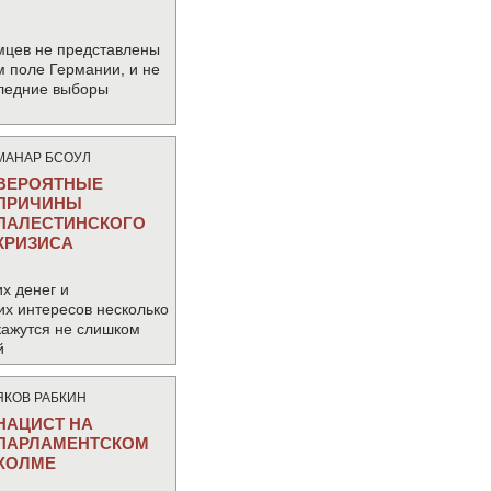
мцев не представлены
м поле Германии, и не
следние выборы
МАНАР БСОУЛ
ВЕРОЯТНЫЕ
ПРИЧИНЫ
ПАЛЕСТИНСКОГО
КРИЗИСА
х денег и
их интересов несколько
кажутся не слишком
й
ЯКОВ РАБКИН
НАЦИСТ НА
ПАРЛАМЕНТСКОМ
ХОЛМЕ