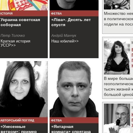
Множество не
ІСТОРІЯ
ФЕТВА
в политическо
Украина советская
«Ліва». Десять лет
ходили на по
соборная
спустя
Петр Толочко
Андрiй Манчук
Краткая история
Наш юбилей>>
УССР>>
В мире больши
геополитическ
тысяч жизней 
большой цено
АВТОРСЬКИЙ ПОГЛЯД
ФЕТВА
«Унесенные
«Янтарная
ветром»: пример
комната» спрятана