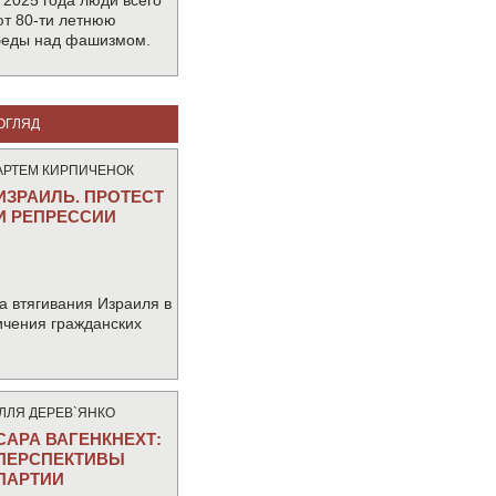
 2025 года люди всего
т 80-ти летнюю
беды над фашизмом.
ОГЛЯД
АРТЕМ КИРПИЧЕНОК
ИЗРАИЛЬ. ПРОТЕСТ
И РЕПРЕССИИ
а втягивания Израиля в
ичения гражданских
IЛЛЯ ДЕРЕВ`ЯНКО
САРА ВАГЕНКНЕХТ:
ПЕРСПЕКТИВЫ
ПАРТИИ