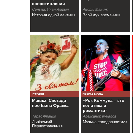
сопротивлении
Сельма, Инан Алтын
Андрій Манчук
История одной ленты>>
Злой дух времени>>
ІСТОРІЯ
ПРЯМА МОВА
Маївка. Спогади
«Рок-Коммуна – это
про Івана Франка
политика и
романтика»
Тарас Франко
Александр Кубалов
Львівський
Музыка солидарности>>
Першотравень>>