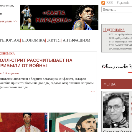
RSS
Редакція
ужоземця,
лю
евкульт >>
Підтримка
BTC: bc1qu5fqdlu8zd
BCH: qp87gcztla4lpzq
РЕПОРТАЖ
|
ЕКОНОМІКА
|
ЖИТТЯ
|
АНТИФАШИЗМ
|
BTG: btg1qgeq82g7ef
ETH: 0xe51FF8F0D4d
LTC: ltc1q3vrqe8tyzc
КОНОМІКА
ОЛЛ-СТРИТ РАССЧИТЫВАЕТ НА
ПРИБЫЛИ ОТ ВОЙНЫ
лай Клифтон
анковские аналитики обсудили эскалацию конфликта, которая
пособна принести большие доходы, задавая откровенные вопросы
ФЕТВА
 финансовой выгоде
>>>