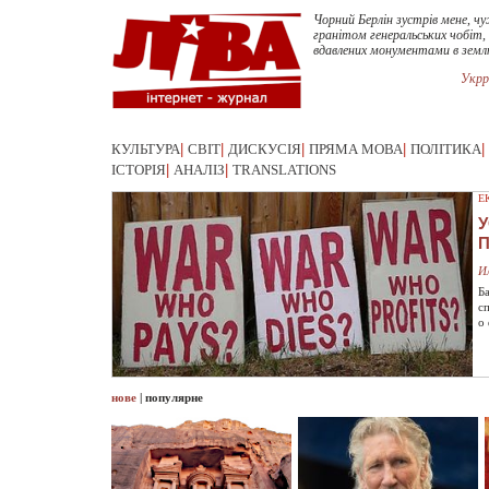
Чорний Берлін зустрів мене, ч
гранітом генеральських чобіт,
вдавлених монументами в зем
Укрр
КУЛЬТУРА
|
СВІТ
|
ДИСКУСІЯ
|
ПРЯМА МОВА
|
ПОЛІТИКА
|
ІСТОРІЯ
|
АНАЛІЗ
|
TRANSLATIONS
Е
У
И
Б
с
о
нове
|
популярне