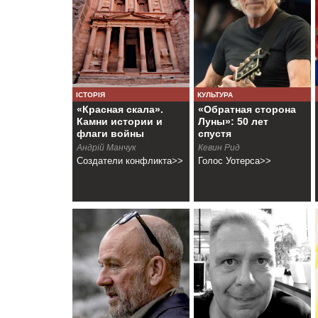
ІСТОРІЯ
КУЛЬТУРА
«Красная скала».
«Обратная сторона
Камни истории и
Луны»: 50 лет
флаги войны
спустя
Андрій Манчук
Кевин Рид
Создатели конфликта>>
Голос Уотерса>>