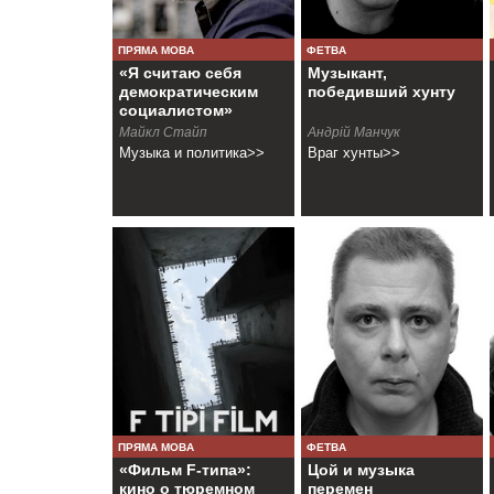
ПРЯМА МОВА
ФЕТВА
«Я считаю себя
Музыкант,
демократическим
победивший хунту
социалистом»
Майкл Стайп
Андрiй Манчук
Музыка и политика>>
Враг хунты>>
ПРЯМА МОВА
ФЕТВА
«Фильм F-типа»:
Цой и музыка
кино о тюремном
перемен