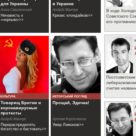
для Украины
в Украине
Анна Смоленская
Андрій Манчук
В ходе Холодн
Ненависть к
Кризис клондайков>>
Советского Со
«черным»>>
его противник
Постсоветские
либерализмом 
считая назван
КУЛЬТУРА
АВТОРСЬКИЙ ПОГЛЯД
Товарищ Бритни и
Прощай, Эдичка!
коронавирусные
протесты
Андрій Манчук
Артем Кирпиченок
Перераспределять
Умер Лимонов>>
богатство и бастовать>>