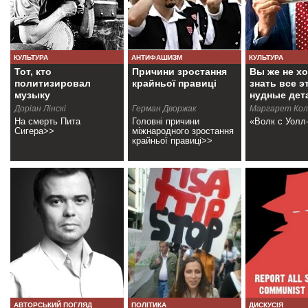
КУЛЬТУРА
АНТИФАШИЗМ
КУЛЬТУРА
Тот, кто
Причини зростання
Вы же не х
политизировал
крайньої правиці
знать все э
музыку
нудные дет
Дорiан Лiнскi
Герман Дворжак
Маргарет Кол
На смерть Пита
Головні причини
«Волк с Уолл
Сигера>>
міжнародного зростання
крайньої правиці>>
АВТОРСЬКИЙ ПОГЛЯД
ПОЛІТИКА
ДИСКУСІЯ