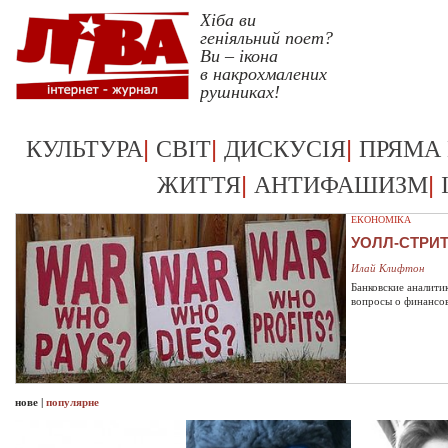
Хіба ви
геніяльний поет?
Ви – ікона
в накрохмалених
рушниках!
Укрревкульт >>
|
|
|
КУЛЬТУРА
СВІТ
ДИСКУСІЯ
ПРЯМА
|
|
ЖИТТЯ
АНТИФАШИЗМ
ЕКОНОМІКА
УОЛЛ-СТРИ
Илай Клифтон
Банковские аналити
вопросы о финансо
нове
|
популярне