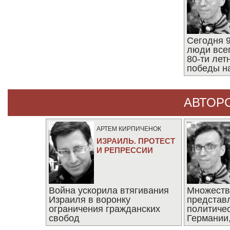
Сегодня 9
люди все
80-ти ле
победы н
АВТОР
АРТЕМ КИРПИЧЕНОК
ИЗРАИЛЬ. ПРОТЕСТ
И РЕПРЕССИИ
Война ускорила втягивания
Множеств
Израиля в воронку
представ
ограничения гражданских
политиче
свобод
Германии,
последни