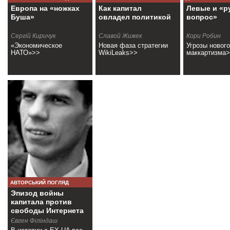
Европа на «ножках
Как капитал
Левые и «р
Буша»
овладел политикой
вопрос»
Сергій Киричук
Славой Жижек
Кори Робин
«Экономическое
Новая фаза стратегии
Угрозы нового
НАТО»>>
WikiLeaks>>
маккартизма
АВТОРСЬКИЙ ПОГЛЯД
Эпизод войны
капитала против
свободы Интернета
Євген Філіндаш