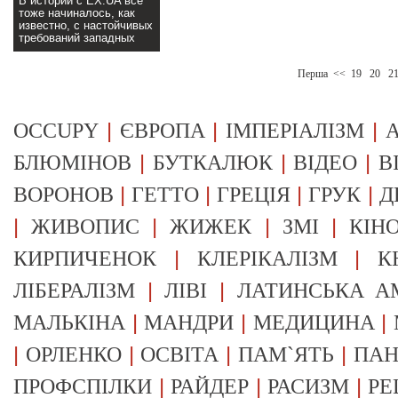
В истории с ЕХ.UA все
тоже начиналось, как
известно, с настойчивых
требований западных
корпораций>>
Перша
<<
19
20
2
|
|
|
OCCUPY
ЄВРОПА
ІМПЕРІАЛІЗМ
А
|
|
|
БЛЮМІНОВ
БУТКАЛЮК
ВІДЕО
В
|
|
|
|
ВОРОНОВ
ГЕТТО
ГРЕЦІЯ
ГРУК
Д
|
|
|
|
ЖИВОПИС
ЖИЖЕК
ЗМІ
КІН
|
|
КИРПИЧЕНОК
КЛЕРІКАЛІЗМ
К
|
|
ЛІБЕРАЛІЗМ
ЛІВІ
ЛАТИНСЬКА А
|
|
|
МАЛЬКІНА
МАНДРИ
МЕДИЦИНА
|
|
|
|
ОРЛЕНКО
ОСВІТА
ПАМ`ЯТЬ
ПА
|
|
|
ПРОФСПІЛКИ
РАЙДЕР
РАСИЗМ
РЕ