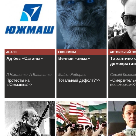
АНАЛІЗ
ЕКОНОМІКА
АВТОРСЬКИЙ П
Ад без «Сатаны»
Вечная «зима»
Тарантино 
демократии
Л.Нiколенко, А.Баштанко
Майкл Робертс
Сергій Козлов
Протесты на
Тотальный дефолт?>>
«Омерзитель
«Южмаше»>>
восьмерка»>