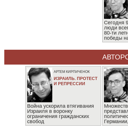
Сегодня 9
люди все
80-ти ле
победы н
АВТОР
АРТЕМ КИРПИЧЕНОК
ИЗРАИЛЬ. ПРОТЕСТ
И РЕПРЕССИИ
Война ускорила втягивания
Множеств
Израиля в воронку
представ
ограничения гражданских
политиче
свобод
Германии,
последни