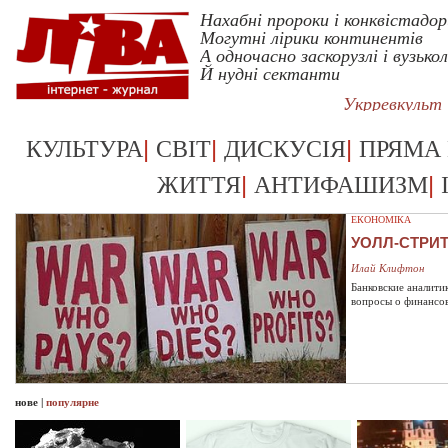
Нахабні пророки і конквістадор
Могутні лірики континентів
А одночасно заскорузлі і вузькол
Й нудні сектанти
Укрревкульт
|
|
|
КУЛЬТУРА
СВІТ
ДИСКУСІЯ
ПРЯМА
|
|
ЖИТТЯ
АНТИФАШИЗМ
ЕКОНОМІКА
УОЛЛ-СТРИ
Илай Клифтон
Банковские аналити
вопросы о финансо
нове
|
популярне