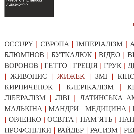
Інтерв’ю з Славоєм
Жижеком>>
|
|
|
OCCUPY
ЄВРОПА
ІМПЕРІАЛІЗМ
А
|
|
|
БЛЮМІНОВ
БУТКАЛЮК
ВІДЕО
В
|
|
|
|
ВОРОНОВ
ГЕТТО
ГРЕЦІЯ
ГРУК
Д
|
|
|
|
ЖИВОПИС
ЖИЖЕК
ЗМІ
КІН
|
|
КИРПИЧЕНОК
КЛЕРІКАЛІЗМ
К
|
|
ЛІБЕРАЛІЗМ
ЛІВІ
ЛАТИНСЬКА А
|
|
|
МАЛЬКІНА
МАНДРИ
МЕДИЦИНА
|
|
|
|
ОРЛЕНКО
ОСВІТА
ПАМ`ЯТЬ
ПА
|
|
|
ПРОФСПІЛКИ
РАЙДЕР
РАСИЗМ
РЕ