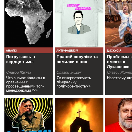
АНАЛІЗ
АНТИФАШИЗМ
ДИСКУСІЯ
Погружаясь в
Правий популізм та
Проблемы н
сердце тьмы
помилки лівих
вместе с
Лукашенко
Славой Жижек
Славой Жижек
Славой Жижек
Что значат бандиты в
Як використовують
Навстречу ан
сравнении с
ліберальну
просвещенными топ-
політкоректність>>
менеджерами?>>