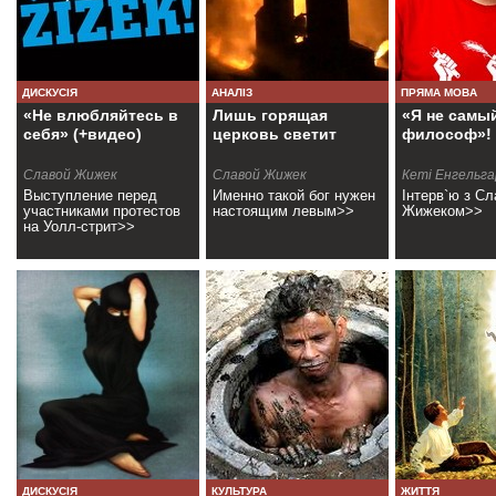
ДИСКУСІЯ
АНАЛІЗ
ПРЯМА МОВА
«Не влюбляйтесь в
Лишь горящая
«Я не самы
себя» (+видео)
церковь светит
философ»!
Славой Жижек
Славой Жижек
Кеті Енгельг
Выступление перед
Именно такой бог нужен
Інтерв`ю з С
участниками протестов
настоящим левым>>
Жижеком>>
на Уолл-стрит>>
ДИСКУСІЯ
КУЛЬТУРА
ЖИТТЯ