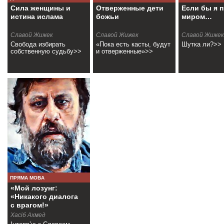
Сила женщины и
Отверженные дети
Если бы я 
истина ислама
божьи
миром…
Славой Жижек
Славой Жижек
Славой Жижек
Свобода избирать
«Пока есть касты, будут
Шутка ли?>>
собственную судьбу>>
и отверженные»>>
ПРЯМА МОВА
«Мой лозунг:
«Никакого диалога
с врагом!»
Хасіб Ахмед