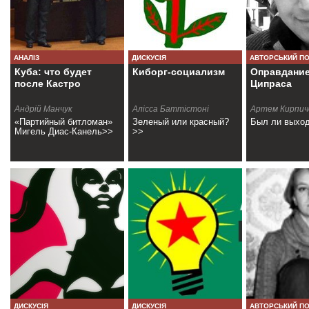
АНАЛІЗ
ДИСКУСІЯ
АВТОРСЬКИЙ П
Куба: что будет
Киборг-социализм
Оправдани
после Кастро
Ципраса
Андрiй Манчук
Алiсса Баттiстонi
Артем Кирпич
«Партийный битломан»
Зеленый или красный?
Был ли выхо
Мигель Диас-Канель>>
>>
ДИСКУСІЯ
ДИСКУСІЯ
АВТОРСЬКИЙ П