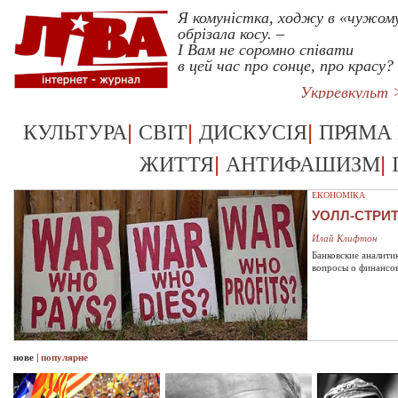
Я комуністка, ходжу в «чужом
обрізала косу. –
І Вам не соромно співати
в цей час про сонце, про красу?
Укрревкульт 
|
|
|
КУЛЬТУРА
СВІТ
ДИСКУСІЯ
ПРЯМА
|
|
ЖИТТЯ
АНТИФАШИЗМ
ЕКОНОМІКА
УОЛЛ-СТРИ
Илай Клифтон
Банковские аналити
вопросы о финансо
нове
|
популярне