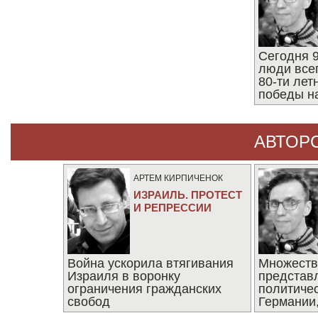
Сегодня 9
люди все
80-ти ле
победы н
АВТОР
АРТЕМ КИРПИЧЕНОК
ИЗРАИЛЬ. ПРОТЕСТ
И РЕПРЕССИИ
Война ускорила втягивания
Множеств
Израиля в воронку
представ
ограничения гражданских
политиче
свобод
Германии,
последни