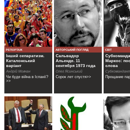
РЕПОРТАЖ
АВТОРСЬКИЙ ПОГЛЯД
СВІТ
Інший сепаратизм.
Сальвадор
Субкоманда
Каталонський
Альенде. 11
Маркос: по
варіант
сентября 1973 года
слова
Андрій Мовчан
Олег Ясинський
Субкомандант
Чи буде війна в Іспанії?
Сорок лет спустя>>
Прощание па
>>