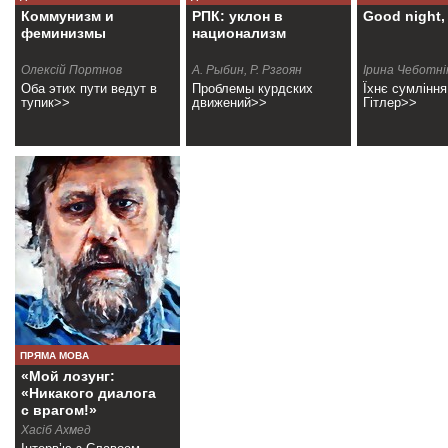
Коммунизм и
РПК: уклон в
Good night, 
феминизмы
национализм
Олексій Портнов
А. Рыбин, Р. Рзгоян
Ірина Чеботні
Оба этих пути ведут в
Проблемы курдских
Їхнє сумлінн
тупик>>
движений>>
Гітлер>>
ПРЯМА МОВА
«Мой лозунг:
«Никакого диалога
с врагом!»
Хасіб Ахмед