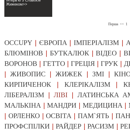
Інтерв’ю з Славоєм
Жижеком>>
Перша
<<
1
|
|
|
OCCUPY
ЄВРОПА
ІМПЕРІАЛІЗМ
А
|
|
|
БЛЮМІНОВ
БУТКАЛЮК
ВІДЕО
В
|
|
|
|
ВОРОНОВ
ГЕТТО
ГРЕЦІЯ
ГРУК
Д
|
|
|
|
ЖИВОПИС
ЖИЖЕК
ЗМІ
КІН
|
|
КИРПИЧЕНОК
КЛЕРІКАЛІЗМ
К
|
|
ЛІБЕРАЛІЗМ
ЛІВІ
ЛАТИНСЬКА А
|
|
|
МАЛЬКІНА
МАНДРИ
МЕДИЦИНА
|
|
|
|
ОРЛЕНКО
ОСВІТА
ПАМ`ЯТЬ
ПА
|
|
|
ПРОФСПІЛКИ
РАЙДЕР
РАСИЗМ
РЕ