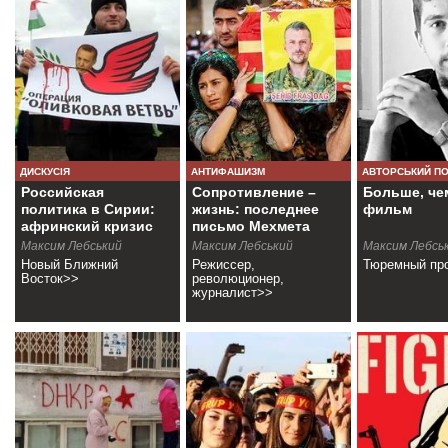
ДИСКУСІЯ
АНТИФАШИЗМ
АВТОРСЬКИЙ П
Российская
Сопротивление –
Больше, че
политика в Сирии:
жизнь: последнее
фильм
афринский кризис
письмо Мехмета
Аксоя
Максим Лебський
Максим Лебський
Максим Лебсь
Новый Ближний
Режиссер,
Тюремный пр
Восток>>
революционер,
журналист>>