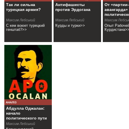
Так ли сильна
Антифашисты
От «партии-
турецкая армия?
против Эрдогана
авангарда» 
политическ
конфедера
Максим Лебський
Максим Лебський
Максим Лебсь
С кем воюет турецкий
Курды и турки>>
Опыт Рабочей
генштаб?>>
Курдистана>
АНАЛІЗ
Абдулла Оджалан:
начало
политического пути
Максим Лебський