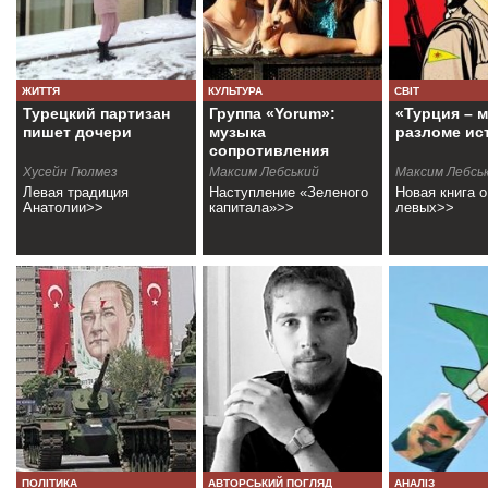
ЖИТТЯ
КУЛЬТУРА
СВІТ
Турецкий партизан
Группа «Yorum»:
«Турция – м
пишет дочери
музыка
разломе ис
сопротивления
Хусейн Гюлмез
Максим Лебський
Максим Лебсь
Левая традиция
Наступление «Зеленого
Новая книга о
Анатолии>>
капитала»>>
левых>>
ПОЛІТИКА
АВТОРСЬКИЙ ПОГЛЯД
АНАЛІЗ