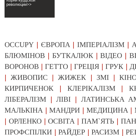
Корни курдской
революции>>
|
|
|
OCCUPY
ЄВРОПА
ІМПЕРІАЛІЗМ
А
|
|
|
БЛЮМІНОВ
БУТКАЛЮК
ВІДЕО
В
|
|
|
|
ВОРОНОВ
ГЕТТО
ГРЕЦІЯ
ГРУК
Д
|
|
|
|
ЖИВОПИС
ЖИЖЕК
ЗМІ
КІН
|
|
КИРПИЧЕНОК
КЛЕРІКАЛІЗМ
К
|
|
ЛІБЕРАЛІЗМ
ЛІВІ
ЛАТИНСЬКА А
|
|
|
МАЛЬКІНА
МАНДРИ
МЕДИЦИНА
|
|
|
|
ОРЛЕНКО
ОСВІТА
ПАМ`ЯТЬ
ПА
|
|
|
ПРОФСПІЛКИ
РАЙДЕР
РАСИЗМ
РЕ