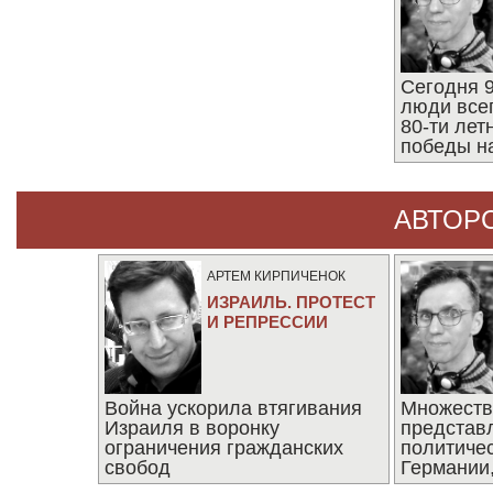
Сегодня 9
люди все
80-ти ле
победы н
АВТОР
АРТЕМ КИРПИЧЕНОК
ИЗРАИЛЬ. ПРОТЕСТ
И РЕПРЕССИИ
Война ускорила втягивания
Множеств
Израиля в воронку
представ
ограничения гражданских
политиче
свобод
Германии,
последни