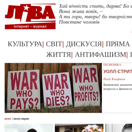
Хай вічність спить, дарма! Бо
Вона жива вовік, –
А ти гори, твори! бо творчіс
Повстане чоловік
|
|
|
КУЛЬТУРА
СВІТ
ДИСКУСІЯ
ПРЯМА
|
|
ЖИТТЯ
АНТИФАШИЗМ
ЕКОНОМІКА
УОЛЛ-СТРИ
Илай Клифтон
Банковские аналити
вопросы о финансо
нове
|
популярне